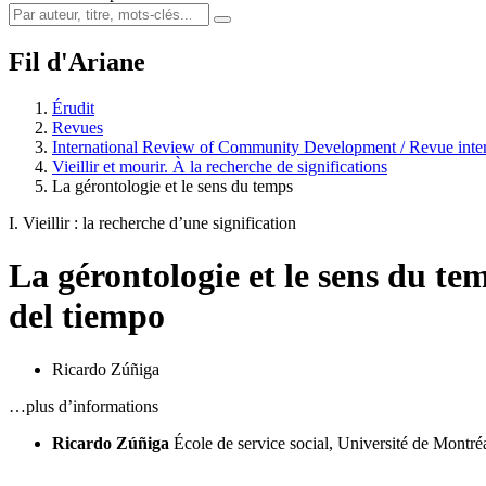
Fil d'Ariane
Érudit
Revues
International Review of Community Development / Revue inter
Vieillir et mourir. À la recherche de significations
La gérontologie et le sens du temps
I. Vieillir : la recherche d’une signification
La gérontologie et le sens du te
del tiempo
Ricardo Zúñiga
…plus d’informations
Ricardo Zúñiga
École de service social, Université de Montré