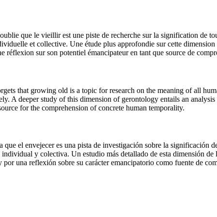
 oublie que le vieillir est une piste de recherche sur la signification de
viduelle et collective. Une étude plus approfondie sur cette dimension d
r une réflexion sur son potentiel émancipateur en tant que source de com
rgets that growing old is a topic for research on the meaning of all hu
y. A deeper study of this dimension of gerontology entails an analysis of 
a source for the comprehension of concrete human temporality.
a que el envejecer es una pista de investigación sobre la significación 
ividual y colectiva. Un estudio más detallado de esta dimensión de la 
s y por una reflexión sobre su carácter emancipatorio como fuente de c