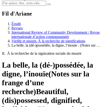
Fil d'Ariane
Érudit
Revues
International Review of Community Development / Revue
internationale d’action communautaire
Vieillir et mourir. À la recherche de significations
La belle, la (dé-)possédée, la digne, l’inouïe : (Notes sur …
II. À la recherche de la signication sociale du mourir
La belle, la (dé-)possédée, la
digne, l’inouïe
(Notes sur la
frange d’une
recherche)
Beautiful,
(dis)possessed, dignified,