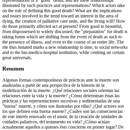
representations of a "good" death, and are these relationships
illustrated by such practices and representations? Which actors take
on the role of defining this good death? What are the implications
and issues involved in the trend toward an interest in the area of
dying, the creation of palliative care units, and the living will? How
do those primarily affected act at present? From good to beautiful,
from dispossessed to widely discussed, the "preparation" for death is
taking forms which are shifting from the event of death as such to
the presence of illness, and even to the course of an entire life. The
rite thus instated marks a new relationship to time, to social networks
and to the bio-medico-hospital institution, while centring on certain
great universals.
Resumen
Algunas formas contemporáneas de prácticas ante la muerte son
analizadas a partir de una perspectiva de la historia de la
modelización de la muerte. ¿Qué relaciones sociales orientan las
relaciones entre la vida y la muerte? ¿Cómo determinan éstas las
prácticas y las representaciones sucesivas y sedimentadas de una
"buena" muerte, y cómo son ilustradas por ellas? ¿Qué actores son
los que definen esta buena muerte? ¿Cuáles son las consecuencias
de este interés renovado en el morir, de la creación de unidades de
cuidados paliativos, del testamento en vida? ¿Cómo actúan
actualmente aquellos a quienes ésto concierne en primer lugar? De