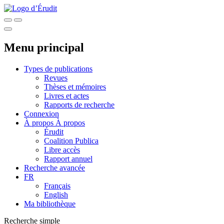
Menu principal
Types de publications
Revues
Thèses et mémoires
Livres et actes
Rapports de recherche
Connexion
À propos
À propos
Érudit
Coalition Publica
Libre accès
Rapport annuel
Recherche avancée
FR
Français
English
Ma bibliothèque
Recherche simple