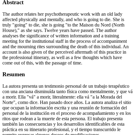
Abstract
The author relates her psychotherapeutic work with an old lady
affected physically and mentally, and who is going to die. She is
truly "going" to die, she is going "to the Maison du Nord (North
House)," as she says. Twelve years have passed. The author
analyses the significance of written information and a training
meeting for the institutional staff in the process of accompaniment
and the mourning rites surrounding the death of this individual. An
account is also given of the perceived aftermath of this practice in
the professional itinerary, as well as a few thoughts which have
come out of this, with the passage of time.
Resumen
La autora presenta un testimonio personal de un trabajo terapéutico
con una anciana disminuída tanto física como mentalmente, y que vá
a morir. Ella "vá" a morir, literalmente: ella vá "a la Morada del
Norte", como dice. Han pasado doce años. La autora analiza el sitio
que ocupan la información escrita y una reunión de formación del
personal de la institución en el proceso de acompañamiento y en los
ritos que rodean a la muerte de esta persona. El trabajo presenta
también las consecuencias y los desarrollos identificables de esta
práctica en su itinerario profesional, y el tiempo transcurrido le
permite expresar algunos deseos de modificaciones.