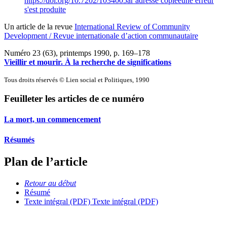
https://doi.org/10.7202/1034005ar
adresse copiée
une erreur
s'est produite
Un article de la revue
International Review of Community
Development / Revue internationale d’action communautaire
Numéro 23 (63), printemps 1990
, p. 169–178
Vieillir et mourir. À la recherche de significations
Tous droits réservés © Lien social et Politiques, 1990
Feuilleter les articles de ce numéro
La mort, un commencement
Résumés
Plan de l’article
Retour au début
Résumé
Texte intégral (PDF)
Texte intégral (PDF)