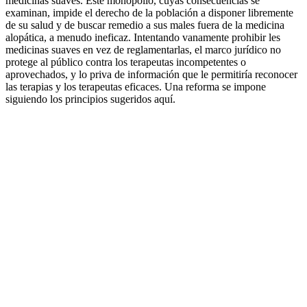
medicinas suaves. Este monopolio, cuyas consecuencias se
examinan, impide el derecho de la población a disponer libremente
de su salud y de buscar remedio a sus males fuera de la medicina
alopática, a menudo ineficaz. Intentando vanamente prohibir les
medicinas suaves en vez de reglamentarlas, el marco jurídico no
protege al público contra los terapeutas incompetentes o
aprovechados, y lo priva de información que le permitiría reconocer
las terapias y los terapeutas eficaces. Una reforma se impone
siguiendo los principios sugeridos aquí.