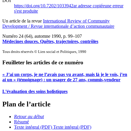
DOI
https://doi.org/10.7202/1033942ar
adresse copiée
une erreur
s'est produite
Un article de la revue
International Review of Community
Development / Revue internationale d’action communautaire
Numéro 24 (64), automne 1990
, p. 99–107
Médecines douces. Quêtes, trajectoires, contrôles
Tous droits réservés © Lien social et Politiques, 1990
Feuilleter les articles de ce numéro
« J’ai un corps, je ne l’avais pas vu avant, mais là je le vois, j’en
ai un » (témoignage) : un usager de 27 ans, commis-vendeur
L’évaluation des soins holistiques
Plan de l’article
Retour au début
Résumé
Texte intégral (PDF)
Texte intégral (PDF)