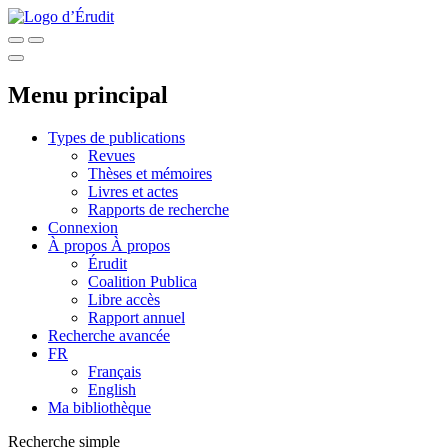
Menu principal
Types de publications
Revues
Thèses et mémoires
Livres et actes
Rapports de recherche
Connexion
À propos
À propos
Érudit
Coalition Publica
Libre accès
Rapport annuel
Recherche avancée
FR
Français
English
Ma bibliothèque
Recherche simple