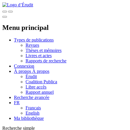
Menu principal
Types de publications
Revues
Thèses et mémoires
Livres et actes
Rapports de recherche
Connexion
À propos
À propos
Érudit
Coalition Publica
Libre accès
Rapport annuel
Recherche avancée
FR
Français
English
Ma bibliothèque
Recherche simple