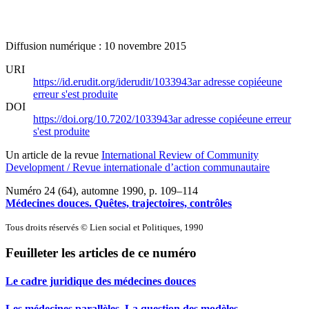
Diffusion numérique : 10 novembre 2015
URI
https://id.erudit.org/iderudit/1033943ar
adresse copiée
une
erreur s'est produite
DOI
https://doi.org/10.7202/1033943ar
adresse copiée
une erreur
s'est produite
Un article de la revue
International Review of Community
Development / Revue internationale d’action communautaire
Numéro 24 (64), automne 1990
, p. 109–114
Médecines douces. Quêtes, trajectoires, contrôles
Tous droits réservés © Lien social et Politiques, 1990
Feuilleter les articles de ce numéro
Le cadre juridique des médecines douces
Les médecines parallèles. La question des modèles