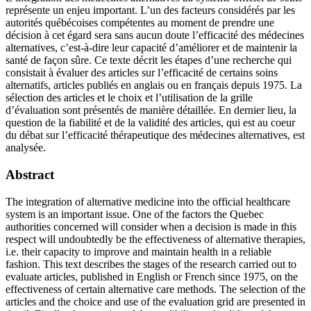
représente un enjeu important. L’un des facteurs considérés par les
autorités québécoises compétentes au moment de prendre une
décision à cet égard sera sans aucun doute l’efficacité des médecines
alternatives, c’est-à-dire leur capacité d’améliorer et de maintenir la
santé de façon sûre. Ce texte décrit les étapes d’une recherche qui
consistait à évaluer des articles sur l’efficacité de certains soins
alternatifs, articles publiés en anglais ou en français depuis 1975. La
sélection des articles et le choix et l’utilisation de la grille
d’évaluation sont présentés de manière détaillée. En dernier lieu, la
question de la fiabilité et de la validité des articles, qui est au coeur
du débat sur l’efficacité thérapeutique des médecines alternatives, est
analysée.
Abstract
The integration of alternative medicine into the official healthcare
system is an important issue. One of the factors the Quebec
authorities concerned will consider when a decision is made in this
respect will undoubtedly be the effectiveness of alternative therapies,
i.e. their capacity to improve and maintain health in a reliable
fashion. This text describes the stages of the research carried out to
evaluate articles, published in English or French since 1975, on the
effectiveness of certain alternative care methods. The selection of the
articles and the choice and use of the evaluation grid are presented in