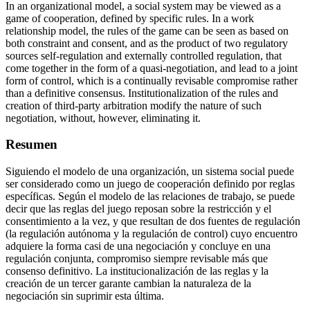
In an organizational model, a social system may be viewed as a
game of cooperation, defined by specific rules. In a work
relationship model, the rules of the game can be seen as based on
both constraint and consent, and as the product of two regulatory
sources self-regulation and externally controlled regulation, that
come together in the form of a quasi-negotiation, and lead to a joint
form of control, which is a continually revisable compromise rather
than a definitive consensus. Institutionalization of the rules and
creation of third-party arbitration modify the nature of such
negotiation, without, however, eliminating it.
Resumen
Siguiendo el modelo de una organización, un sistema social puede
ser considerado como un juego de cooperación definido por reglas
específicas. Según el modelo de las relaciones de trabajo, se puede
decir que las reglas del juego reposan sobre la restricción y el
consentimiento a la vez, y que resultan de dos fuentes de regulación
(la regulación autónoma y la regulación de control) cuyo encuentro
adquiere la forma casi de una negociación y concluye en una
regulación conjunta, compromiso siempre revisable más que
consenso definitivo. La institucionalización de las reglas y la
creación de un tercer garante cambian la naturaleza de la
negociación sin suprimir esta última.