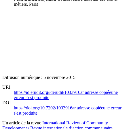
métiers, Paris
Diffusion numérique : 5 novembre 2015
URI
https://id.erudit.org/iderudit/1033916ar
adresse copiée
une
erreur s'est produite
DOI
https://doi.org/10.7202/1033916ar
adresse copiée
une erreur
s'est produite
Un article de la revue
International Review of Community
Development / Revue internationale d’action communautaire