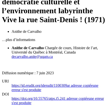
démocratie culturelle et
l’environnement labyrinthe
Vive la rue Saint-Denis ! (1971)
Anithe de Carvalho
…plus d’informations
Anithe de Carvalho
Chargée de cours, Histoire de l’art,
Université du Québec à Montréal, Canada
decarvalho.anite@uqam.ca
Diffusion numérique : 7 juin 2023
URI
https://id.erudit.org/iderudit/1100309ar
adresse copiée
une
erreur s'est produite
DOI
https://doi.org/10.55765/atps.i5.241
adresse copiée
une erreur
s'est produite