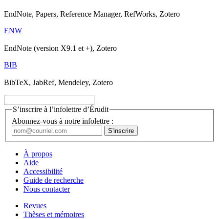
EndNote, Papers, Reference Manager, RefWorks, Zotero
ENW
EndNote (version X9.1 et +), Zotero
BIB
BibTeX, JabRef, Mendeley, Zotero
S’inscrire à l’infolettre d’Érudit
Abonnez-vous à notre infolettre :
À propos
Aide
Accessibilité
Guide de recherche
Nous contacter
Revues
Thèses et mémoires