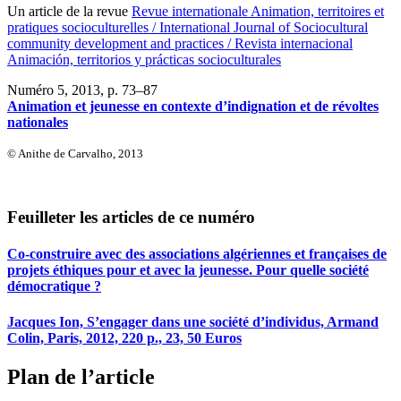
Un article de la revue
Revue internationale Animation, territoires et
pratiques socioculturelles / International Journal of Sociocultural
community development and practices / Revista internacional
Animación, territorios y prácticas socioculturales
Numéro 5, 2013
, p. 73–87
Animation et jeunesse en contexte d’indignation et de révoltes
nationales
© Anithe de Carvalho, 2013
Feuilleter les articles de ce numéro
Co-construire avec des associations algériennes et françaises de
projets éthiques pour et avec la jeunesse. Pour quelle société
démocratique ?
Jacques Ion, S’engager dans une société d’individus, Armand
Colin, Paris, 2012, 220 p., 23, 50 Euros
Plan de l’article