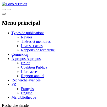
Menu principal
Types de publications
Revues
Thèses et mémoires
Livres et actes
Rapports de recherche
Connexion
À propos
À propos
Érudit
Coalition Publica
Libre accès
Rapport annuel
Recherche avancée
FR
Français
English
Ma bibliothèque
Recherche simple