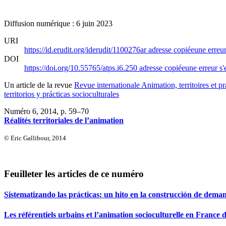
Diffusion numérique : 6 juin 2023
URI
https://id.erudit.org/iderudit/1100276ar
adresse copiée
une erreur
DOI
https://doi.org/10.55765/atps.i6.250
adresse copiée
une erreur s'
Un article de la revue
Revue internationale Animation, territoires et p
territorios y prácticas socioculturales
Numéro 6, 2014
, p. 59–70
Réalités territoriales de l’animation
© Eric Gallibour, 2014
Feuilleter les articles de ce numéro
Sistematizando las prácticas: un hito en la construcción de deman
Les référentiels urbains et l’animation socioculturelle en France 