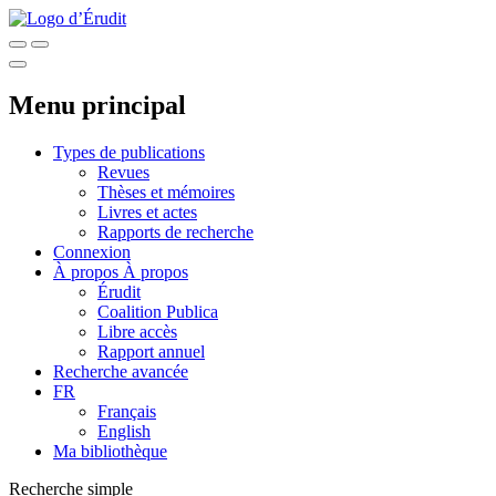
Menu principal
Types de publications
Revues
Thèses et mémoires
Livres et actes
Rapports de recherche
Connexion
À propos
À propos
Érudit
Coalition Publica
Libre accès
Rapport annuel
Recherche avancée
FR
Français
English
Ma bibliothèque
Recherche simple