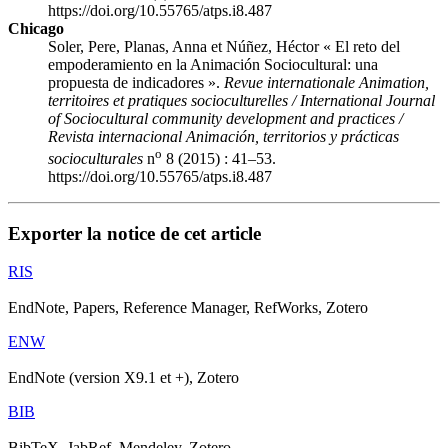
https://doi.org/10.55765/atps.i8.487
Chicago
Soler, Pere, Planas, Anna et Núñez, Héctor « El reto del
empoderamiento en la Animación Sociocultural: una
propuesta de indicadores ».
Revue internationale Animation,
territoires et pratiques socioculturelles / International Journal
of Sociocultural community development and practices /
Revista internacional Animación, territorios y prácticas
o
socioculturales
n
8 (2015) : 41–53.
https://doi.org/10.55765/atps.i8.487
Exporter la notice de cet article
RIS
EndNote, Papers, Reference Manager, RefWorks, Zotero
ENW
EndNote (version X9.1 et +), Zotero
BIB
BibTeX, JabRef, Mendeley, Zotero