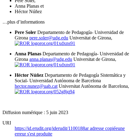
Pere Soler
,
Anna Planas
et
Héctor Núñez
…plus d’informations
Pere Soler
Departamento de Pedagogía- Universidad de
Girona
pere.soler@udg.edu
Universitat de Girona,
ror.org/01xdxns91
Anna Planas
Departamento de Pedagogía- Universidad de
Girona
anna.planas@udg.edu
Universitat de Girona,
ror.org/01xdxns91
Héctor Núñez
Departamento de Pedagogía Sistemática y
Social- Universidad Autónoma de Barcelona
hector.nunez@uab.cat
Universitat Autònoma de Barcelona,
ror.org/052g8jq94
Diffusion numérique : 5 juin 2023
URI
https://id.erudit.org/iderudit/1100188ar
adresse copiée
une
erreur s'est produite