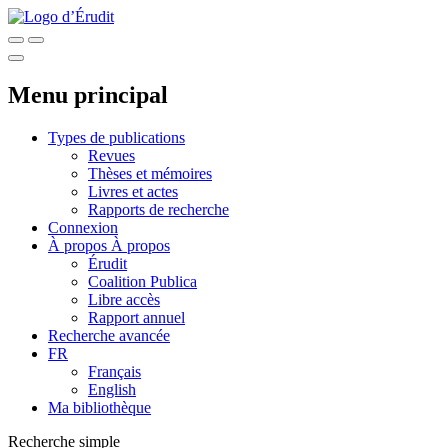
Menu principal
Types de publications
Revues
Thèses et mémoires
Livres et actes
Rapports de recherche
Connexion
À propos
À propos
Érudit
Coalition Publica
Libre accès
Rapport annuel
Recherche avancée
FR
Français
English
Ma bibliothèque
Recherche simple