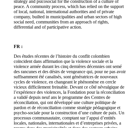
strategy and psicosocial for the construction of a culture of
peace. A community process, which has relied on the support
of local, national, international authorities and of private
company, builted in municipalities and urban sectors of high
social need, communities from an approach of rights,
differential and of participative action.
FR :
Des études récentes de l’histoire du conflit colombien
coïncident dans affirmation que la violence sociale et la
violence armée durant les cinq dernières décennies ont semé
des rancunes et des désirs de vengeance qui, pour ne pas avoir
suffisamment été canalisés, sont génératrices de nouveaux
cycles de violence, en changeant le phénomène en cercle
vicieux difficilement freinable. Devant ce côté névralgique de
l’expérience des violences, la Fondation pour la réconciliation
a validé depuis neuf ans le programme des Centres de
réconciliation, qui ont développé une culture politique de
pardon et de réconciliation comme stratégie pédagogique et
psycho-sociale pour la construction d’une culture de paix. Un
processus communautaire, comptant sur l’appui d’entités
locales, nationales, internationales et d’entreprises privées, a