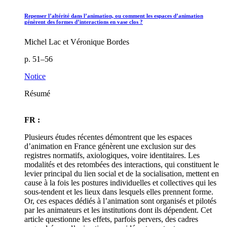
Repenser l’altérité dans l’animation, ou comment les espaces d’animation
génèrent des formes d’interactions en vase clos ?
Michel Lac et Véronique Bordes
p. 51–56
Notice
Résumé
FR :
Plusieurs études récentes démontrent que les espaces
d’animation en France génèrent une exclusion sur des
registres normatifs, axiologiques, voire identitaires. Les
modalités et des retombées des interactions, qui constituent le
levier principal du lien social et de la socialisation, mettent en
cause à la fois les postures individuelles et collectives qui les
sous-tendent et les lieux dans lesquels elles prennent forme.
Or, ces espaces dédiés à l’animation sont organisés et pilotés
par les animateurs et les institutions dont ils dépendent. Cet
article questionne les effets, parfois pervers, des cadres