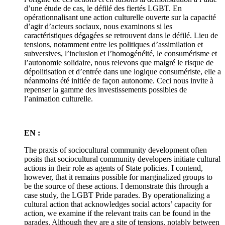
d’une étude de cas, le défilé des fiertés LGBT. En
opérationnalisant une action culturelle ouverte sur la capacité
d’agir d’acteurs sociaux, nous examinons si les
caractéristiques dégagées se retrouvent dans le défilé. Lieu de
tensions, notamment entre les politiques d’assimilation et
subversives, l’inclusion et l’homogénéité, le consumérisme et
l’autonomie solidaire, nous relevons que malgré le risque de
dépolitisation et d’entrée dans une logique consumériste, elle a
néanmoins été initiée de façon autonome. Ceci nous invite à
repenser la gamme des investissements possibles de
l’animation culturelle.
EN :
The praxis of sociocultural community development often
posits that sociocultural community developers initiate cultural
actions in their role as agents of State policies. I contend,
however, that it remains possible for marginalized groups to
be the source of these actions. I demonstrate this through a
case study, the LGBT Pride parades. By operationalizing a
cultural action that acknowledges social actors’ capacity for
action, we examine if the relevant traits can be found in the
parades. Although they are a site of tensions, notably between