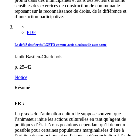
promu dans des municipalités et dans des secteurs urbains
sensibles des exercices de construction de communauté
reposant sur la reconnaissance de droits, de la différence et
d’une action participative.
PDF
Le défilé des fiertés LGBTQ comme action culturelle autonome
Janik Bastien-Charlebois
p. 25–42
Notice
Résumé
FR :
La praxis de l’animation culturelle suppose souvent que
l’animateur initie les actions culturelles en tant qu’agent de
politiques d’État. Nous postulons cependant qu’il demeure
possible pour certaines populations marginalisées d’être à
l’origine de ces actions et en faisons la démonstration à l’aide