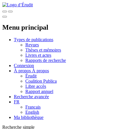
Menu principal
Types de publications
Revues
Thèses et mémoires
Livres et actes
Rapports de recherche
Connexion
À propos
À propos
Érudit
Coalition Publica
Libre accès
Rapport annuel
Recherche avancée
FR
Français
English
Ma bibliothèque
Recherche simple