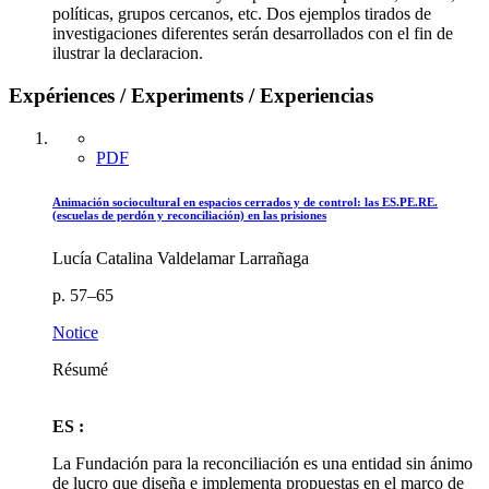
políticas, grupos cercanos, etc. Dos ejemplos tirados de
investigaciones diferentes serán desarrollados con el fin de
ilustrar la declaracion.
Expériences / Experiments / Experiencias
PDF
Animación sociocultural en espacios cerrados y de control: las ES.PE.RE.
(escuelas de perdón y reconciliación) en las prisiones
Lucía Catalina Valdelamar Larrañaga
p. 57–65
Notice
Résumé
ES :
La Fundación para la reconciliación es una entidad sin ánimo
de lucro que diseña e implementa propuestas en el marco de