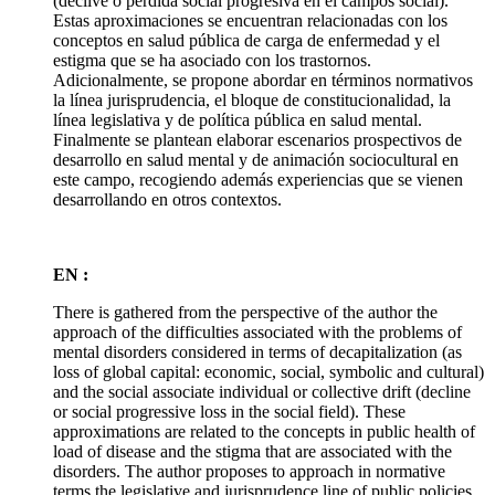
(declive o pérdida social progresiva en el campos social).
Estas aproximaciones se encuentran relacionadas con los
conceptos en salud pública de carga de enfermedad y el
estigma que se ha asociado con los trastornos.
Adicionalmente, se propone abordar en términos normativos
la línea jurisprudencia, el bloque de constitucionalidad, la
línea legislativa y de política pública en salud mental.
Finalmente se plantean elaborar escenarios prospectivos de
desarrollo en salud mental y de animación sociocultural en
este campo, recogiendo además experiencias que se vienen
desarrollando en otros contextos.
EN :
There is gathered from the perspective of the author the
approach of the difficulties associated with the problems of
mental disorders considered in terms of decapitalization (as
loss of global capital: economic, social, symbolic and cultural)
and the social associate individual or collective drift (decline
or social progressive loss in the social field). These
approximations are related to the concepts in public health of
load of disease and the stigma that are associated with the
disorders. The author proposes to approach in normative
terms the legislative and jurisprudence line of public policies