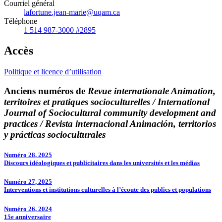
Courriel général
lafortune.jean-marie@uqam.ca
Téléphone
1 514 987-3000 #2895
Accès
Politique et licence d’utilisation
Anciens numéros de
Revue internationale Animation,
territoires et pratiques socioculturelles / International
Journal of Sociocultural community development and
practices / Revista internacional Animación, territorios
y prácticas socioculturales
Numéro 28, 2025
Discours idéologiques et publicitaires dans les universités et les médias
Numéro 27, 2025
Interventions et institutions culturelles à l’écoute des publics et populations
Numéro 26, 2024
15e anniversaire