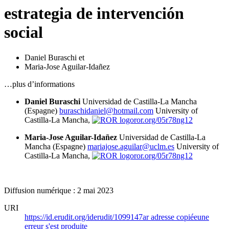
estrategia de intervención
social
Daniel Buraschi
et
Maria-Jose Aguilar-Idañez
…plus d’informations
Daniel Buraschi
Universidad de Castilla-La Mancha
(Espagne)
buraschidaniel@hotmail.com
University of
Castilla-La Mancha,
ror.org/05r78ng12
Maria-Jose Aguilar-Idañez
Universidad de Castilla-La
Mancha (Espagne)
mariajose.aguilar@uclm.es
University of
Castilla-La Mancha,
ror.org/05r78ng12
Diffusion numérique : 2 mai 2023
URI
https://id.erudit.org/iderudit/1099147ar
adresse copiée
une
erreur s'est produite