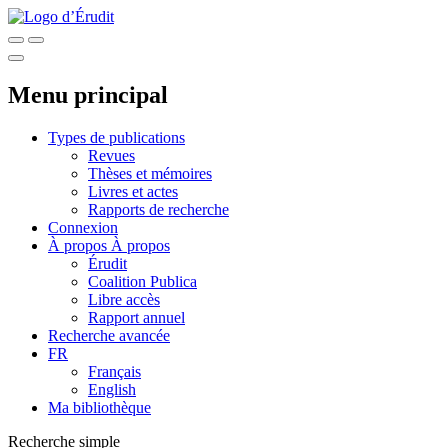
Menu principal
Types de publications
Revues
Thèses et mémoires
Livres et actes
Rapports de recherche
Connexion
À propos
À propos
Érudit
Coalition Publica
Libre accès
Rapport annuel
Recherche avancée
FR
Français
English
Ma bibliothèque
Recherche simple