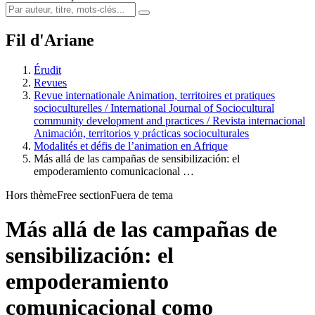
Fil d'Ariane
Érudit
Revues
Revue internationale Animation, territoires et pratiques
socioculturelles / International Journal of Sociocultural
community development and practices / Revista internacional
Animación, territorios y prácticas socioculturales
Modalités et défis de l’animation en Afrique
Más allá de las campañas de sensibilización: el
empoderamiento comunicacional …
Hors thème
Free section
Fuera de tema
Más allá de las campañas de
sensibilización: el
empoderamiento
comunicacional como