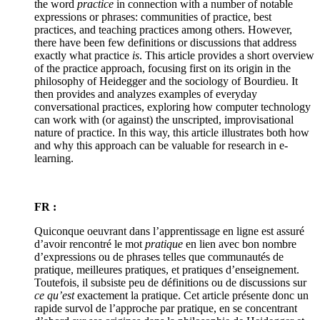
the word
practice
in connection with a number of notable
expressions or phrases: communities of practice, best
practices, and teaching practices among others. However,
there have been few definitions or discussions that address
exactly what practice
is
. This article provides a short overview
of the practice approach, focusing first on its origin in the
philosophy of Heidegger and the sociology of Bourdieu. It
then provides and analyzes examples of everyday
conversational practices, exploring how computer technology
can work with (or against) the unscripted, improvisational
nature of practice. In this way, this article illustrates both how
and why this approach can be valuable for research in e-
learning.
FR :
Quiconque oeuvrant dans l’apprentissage en ligne est assuré
d’avoir rencontré le mot
pratique
en lien avec bon nombre
d’expressions ou de phrases telles que communautés de
pratique, meilleures pratiques, et pratiques d’enseignement.
Toutefois, il subsiste peu de définitions ou de discussions sur
ce qu’est
exactement la pratique. Cet article présente donc un
rapide survol de l’approche par pratique, en se concentrant