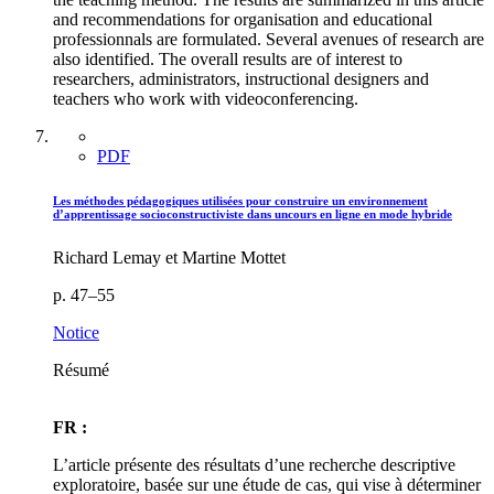
and recommendations for organisation and educational
professionnals are formulated. Several avenues of research are
also identified. The overall results are of interest to
researchers, administrators, instructional designers and
teachers who work with videoconferencing.
PDF
Les méthodes pédagogiques utilisées pour construire un environnement
d’apprentissage socioconstructiviste dans uncours en ligne en mode hybride
Richard Lemay et Martine Mottet
p. 47–55
Notice
Résumé
FR :
L’article présente des résultats d’une recherche descriptive
exploratoire, basée sur une étude de cas, qui vise à déterminer