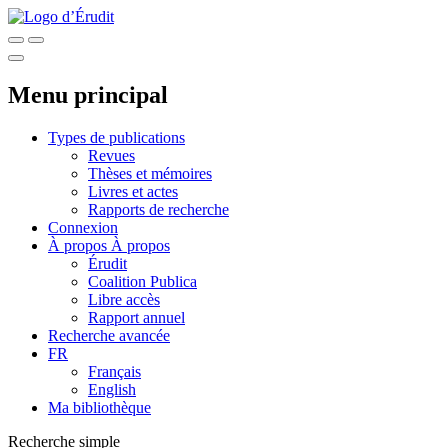
Menu principal
Types de publications
Revues
Thèses et mémoires
Livres et actes
Rapports de recherche
Connexion
À propos
À propos
Érudit
Coalition Publica
Libre accès
Rapport annuel
Recherche avancée
FR
Français
English
Ma bibliothèque
Recherche simple