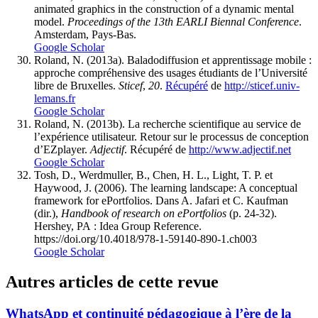
animated graphics in the construction of a dynamic mental
model.
Proceedings of the 13th EARLI Biennal Conference
.
Amsterdam, Pays-Bas.
Google Scholar
Roland, N. (2013a). Baladodiffusion et apprentissage mobile :
approche compréhensive des usages étudiants de l’Université
libre de Bruxelles.
Sticef
,
20
.
Récupéré
de
http://sticef.univ-
lemans.fr
Google Scholar
Roland, N. (2013b). La recherche scientifique au service de
l’expérience utilisateur. Retour sur le processus de conception
d’EZplayer.
Adjectif
.
Récupéré
de
http://www.adjectif.net
Google Scholar
Tosh, D., Werdmuller, B., Chen, H. L., Light, T. P. et
Haywood, J. (2006). The learning landscape: A conceptual
framework for ePortfolios. Dans A. Jafari et C. Kaufman
(dir.),
Handbook of research on ePortfolios
(p. 24-32).
Hershey, PA : Idea Group Reference.
https://doi.org/10.4018/978-1-59140-890-1.ch003
Google Scholar
Autres articles de cette revue
WhatsApp et continuité pédagogique à l’ère de la