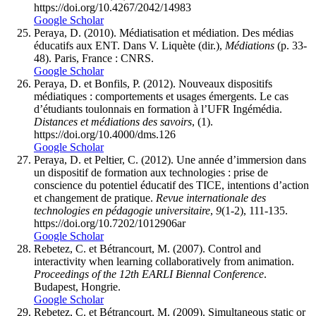
https://doi.org/10.4267/2042/14983
Google Scholar
Peraya, D. (2010). Médiatisation et médiation. Des médias
éducatifs aux ENT. Dans V. Liquète (dir.),
Médiations
(p. 33-
48). Paris, France : CNRS.
Google Scholar
Peraya, D. et Bonfils, P. (2012). Nouveaux dispositifs
médiatiques : comportements et usages émergents. Le cas
d’étudiants toulonnais en formation à l’UFR Ingémédia.
Distances et médiations des savoirs
, (1).
https://doi.org/10.4000/dms.126
Google Scholar
Peraya, D. et Peltier, C. (2012). Une année d’immersion dans
un dispositif de formation aux technologies : prise de
conscience du potentiel éducatif des TICE, intentions d’action
et changement de pratique.
Revue internationale des
technologies en pédagogie universitaire
,
9
(1-2), 111-135.
https://doi.org/10.7202/1012906ar
Google Scholar
Rebetez, C. et Bétrancourt, M. (2007). Control and
interactivity when learning collaboratively from animation.
Proceedings of the 12th EARLI Biennal Conference
.
Budapest, Hongrie.
Google Scholar
Rebetez, C. et Bétrancourt, M. (2009). Simultaneous static or