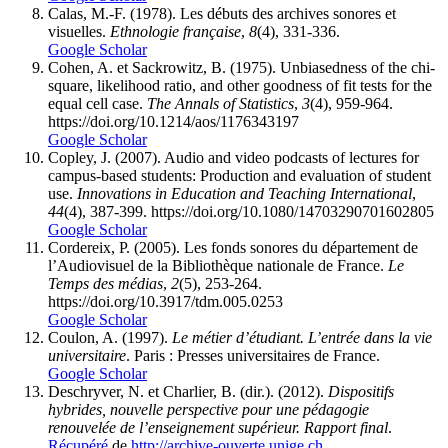
Calas, M.-F. (1978). Les débuts des archives sonores et
visuelles.
Ethnologie française
,
8
(4), 331-336.
Google Scholar
Cohen, A. et Sackrowitz, B. (1975). Unbiasedness of the chi-
square, likelihood ratio, and other goodness of fit tests for the
equal cell case.
The Annals of Statistics
,
3
(4), 959-964.
https://doi.org/10.1214/aos/1176343197
Google Scholar
Copley, J. (2007). Audio and video podcasts of lectures for
campus-based students: Production and evaluation of student
use.
Innovations in Education and Teaching International
,
44
(4), 387-399. https://doi.org/10.1080/14703290701602805
Google Scholar
Cordereix, P. (2005). Les fonds sonores du département de
l’Audiovisuel de la Bibliothèque nationale de France.
Le
Temps des médias
,
2
(5), 253-264.
https://doi.org/10.3917/tdm.005.0253
Google Scholar
Coulon, A. (1997).
Le métier d’étudiant. L’entrée dans la vie
universitaire
. Paris : Presses universitaires de France.
Google Scholar
Deschryver, N. et Charlier, B. (dir.). (2012).
Dispositifs
hybrides, nouvelle perspective pour une pédagogie
renouvelée de l’enseignement supérieur. Rapport final
.
Récupéré
de
http://archive-ouverte.unige.ch