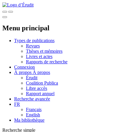
Menu principal
Types de publications
Revues
Thèses et mémoires
Livres et actes
Rapports de recherche
Connexion
À propos
À propos
Érudit
Coalition Publica
Libre accès
Rapport annuel
Recherche avancée
FR
Français
English
Ma bibliothèque
Recherche simple