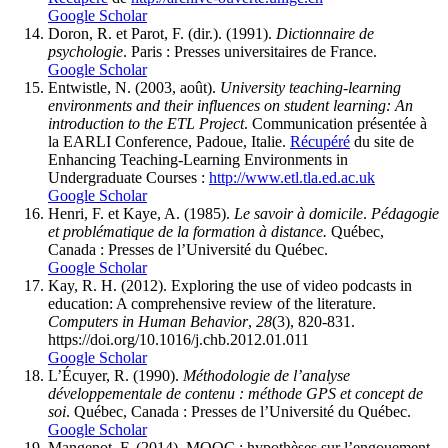
Google Scholar
Doron, R. et Parot, F. (dir.). (1991).
Dictionnaire de
psychologie
. Paris : Presses universitaires de France.
Google Scholar
Entwistle, N. (2003, août).
University teaching-learning
environments and their influences on student learning: An
introduction to the ETL Project
. Communication présentée à
la EARLI Conference, Padoue, Italie.
Récupéré
du site de
Enhancing Teaching-Learning Environments in
Undergraduate Courses :
http://www.etl.tla.ed.ac.uk
Google Scholar
Henri, F. et Kaye, A. (1985).
Le savoir à domicile
.
Pédagogie
et problématique de la formation à distance.
Québec,
Canada : Presses de l’Université du Québec.
Google Scholar
Kay, R. H. (2012). Exploring the use of video podcasts in
education: A comprehensive review of the literature.
Computers in Human Behavior
,
28
(3), 820-831.
https://doi.org/10.1016/j.chb.2012.01.011
Google Scholar
L’Écuyer, R. (1990).
Méthodologie de l’analyse
développementale de contenu : méthode GPS et concept de
soi
. Québec, Canada : Presses de l’Université du Québec.
Google Scholar
Mangenot, F. (2014). MOOC : hypothèses sur l’engouement