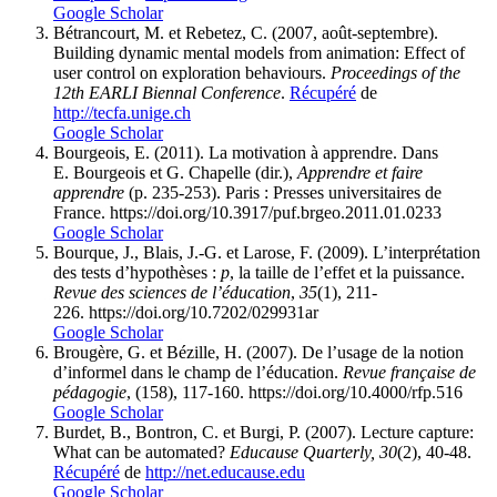
Google Scholar
Bétrancourt, M. et Rebetez, C. (2007, août-septembre).
Building dynamic mental models from animation: Effect of
user control on exploration behaviours.
Proceedings of the
12th EARLI Biennal Conference
.
Récupéré
de
http://tecfa.unige.ch
Google Scholar
Bourgeois, E. (2011). La motivation à apprendre. Dans
E. Bourgeois et G. Chapelle (dir.),
Apprendre et faire
apprendre
(p. 235-253). Paris : Presses universitaires de
France. https://doi.org/10.3917/puf.brgeo.2011.01.0233
Google Scholar
Bourque, J., Blais, J.-G. et Larose, F. (2009). L’interprétation
des tests d’hypothèses :
p
, la taille de l’effet et la puissance.
Revue des sciences de l’éducation
,
35
(1), 211-
226. https://doi.org/10.7202/029931ar
Google Scholar
Brougère, G. et Bézille, H. (2007). De l’usage de la notion
d’informel dans le champ de l’éducation.
Revue française de
pédagogie
, (158), 117-160. https://doi.org/10.4000/rfp.516
Google Scholar
Burdet, B., Bontron, C. et Burgi, P. (2007). Lecture capture:
What can be automated?
Educause Quarterly, 30
(2), 40-48.
Récupéré
de
http://net.educause.edu
Google Scholar