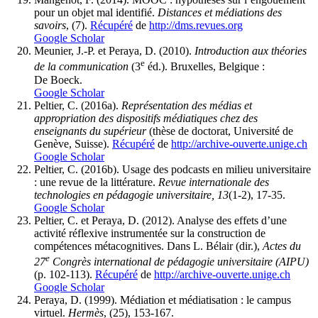
pour un objet mal identifié.
Distances et médiations des
savoirs
, (7).
Récupéré
de
http://dms.revues.org
Google Scholar
Meunier, J.-P. et Peraya, D. (2010).
Introduction aux théories
e
de la communication
(3
éd.). Bruxelles, Belgique :
De Boeck.
Google Scholar
Peltier, C. (2016a).
Représentation des médias et
appropriation des dispositifs médiatiques chez des
enseignants du supérieur
(thèse de doctorat, Université de
Genève, Suisse).
Récupéré
de
http://archive-ouverte.unige.ch
Google Scholar
Peltier, C. (2016b). Usage des podcasts en milieu universitaire
: une revue de la littérature.
Revue internationale des
technologies en pédagogie universitaire, 13
(1-2), 17-35.
Google Scholar
Peltier, C. et Peraya, D. (2012). Analyse des effets d’une
activité réflexive instrumentée sur la construction de
compétences métacognitives. Dans L. Bélair (dir.),
Actes du
e
27
Congrès international de pédagogie universitaire (AIPU)
(p. 102-113).
Récupéré
de
http://archive-ouverte.unige.ch
Google Scholar
Peraya, D. (1999). Médiation et médiatisation : le campus
virtuel.
Hermès
, (25), 153-167.