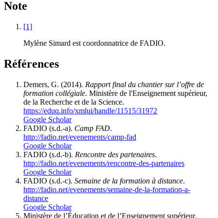
Note
[1]
Mylène Simard est coordonnatrice de FADIO.
Références
Demers, G. (2014).
Rapport final du chantier sur l’offre de
formation collégiale
. Ministère de l'Enseignement supérieur,
de la Recherche et de la Science.
https://eduq.info/xmlui/handle/11515/31972
Google Scholar
FADIO (s.d.-a).
Camp FAD
.
http://fadio.net/evenements/camp-fad
Google Scholar
FADIO (s.d.-b).
Rencontre des partenaires
.
http://fadio.net/evenements/rencontre-des-partenaires
Google Scholar
FADIO (s.d.-c).
Semaine de la formation à distance
.
http://fadio.net/evenements/semaine-de-la-formation-a-
distance
Google Scholar
Ministère de l’Éducation et de l’Enseignement supérieur.