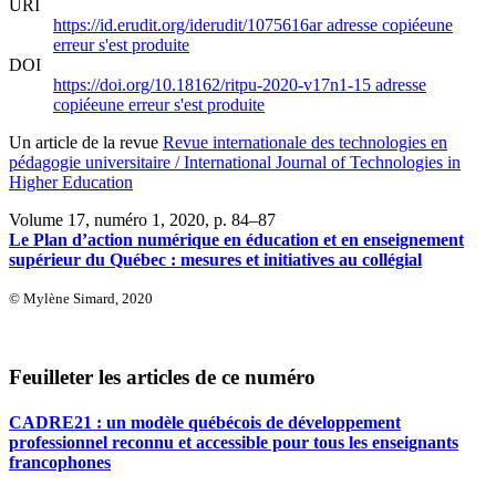
URI
https://id.erudit.org/iderudit/1075616ar
adresse copiée
une
erreur s'est produite
DOI
https://doi.org/10.18162/ritpu-2020-v17n1-15
adresse
copiée
une erreur s'est produite
Un article de la revue
Revue internationale des technologies en
pédagogie universitaire / International Journal of Technologies in
Higher Education
Volume 17, numéro 1, 2020
, p. 84–87
Le Plan d’action numérique en éducation et en enseignement
supérieur du Québec : mesures et initiatives au collégial
© Mylène Simard, 2020
Feuilleter les articles de ce numéro
CADRE21 : un modèle québécois de développement
professionnel reconnu et accessible pour tous les enseignants
francophones