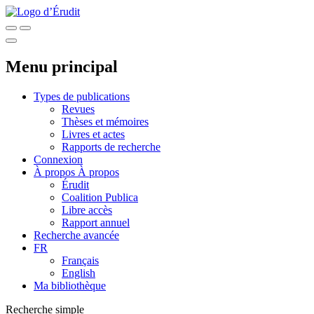
Menu principal
Types de publications
Revues
Thèses et mémoires
Livres et actes
Rapports de recherche
Connexion
À propos
À propos
Érudit
Coalition Publica
Libre accès
Rapport annuel
Recherche avancée
FR
Français
English
Ma bibliothèque
Recherche simple