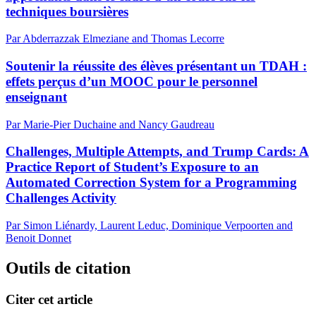
techniques boursières
Par Abderrazzak Elmeziane and Thomas Lecorre
Soutenir la réussite des élèves présentant un TDAH :
effets perçus d’un MOOC pour le personnel
enseignant
Par Marie-Pier Duchaine and Nancy Gaudreau
Challenges, Multiple Attempts, and Trump Cards: A
Practice Report of Student’s Exposure to an
Automated Correction System for a Programming
Challenges Activity
Par Simon Liénardy, Laurent Leduc, Dominique Verpoorten and
Benoit Donnet
Outils de citation
Citer cet article