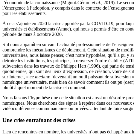
l’économie de la connaissance (Mignot-Gérard
et al.,
2019). Le second
l’émergence à l’adoption, y compris dans le contexte de l’enseigneme
pour les établissements.
À cela s’ajoute en 2020 la crise apportée par la COVID-19, pour laque
universités et établissements (Amue), qui nous a permis d’être en conta
période de mars à octobre 2020.
S’il nous apparaît en suivant l’actualité professionnelle de l’enseign
comprendre les mécanismes de déploiement. Cette situation de modifica
universitaires, nous laisse penser, c’est notre hypothèse, qu’il a pu y
détruire les institutions, les principes, à renverser l’ordre établi » (
subversion dans les travaux de Philippe Hert (1996), qui parle de tensi
quotidiennes, qui sont des lieux d’expression, de création, voire de s
sur Internet, « ce
mediu
m [devenant] un outil puissant de subversion
»
numérique universitaire, mais bien de savoir comment ils ont pu (oser
plutôt à quel moment de la crise et comment.
Nous faisons l’hypothèse que cette situation est aussi un désordre pro
numériques. Nous cherchons des signes à repérer dans ces nouveaux di
vidéoconférences communautaires ou privées… tentant de faire surgir 
Une crise entraînant des crises
Lieu de rencontres en nombre, les universités n’ont pas échappé aux in