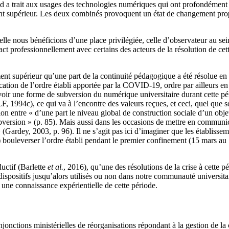
 a trait aux usages des technologies numériques qui ont profondément é
nt supérieur. Les deux combinés provoquent un état de changement propic
lle nous bénéficions d’une place privilégiée, celle d’observateur au se
ct professionnellement avec certains des acteurs de la résolution de cette
ement supérieur qu’une part de la continuité pédagogique a été résolue e
tion de l’ordre établi apportée par la COVID-19, ordre par ailleurs en
 avoir une forme de subversion du numérique universitaire durant cette pé
ATILF, 1994c), ce qui va à l’encontre des valeurs reçues, et ceci, quel que
on entre « d’une part le niveau global de construction sociale d’un obje
ubversion » (p. 85). Mais aussi dans les occasions de mettre en communi
 (Gardey, 2003, p. 96). Il ne s’agit pas ici d’imaginer que les établisse
) bouleverser l’ordre établi pendant le premier confinement (15 mars au
ductif (Barlette
et al.
, 2016), qu’une des résolutions de la crise à cette p
spositifs jusqu’alors utilisés ou non dans notre communauté universitai
une connaissance expérientielle de cette période.
jonctions ministérielles de réorganisations répondant à la gestion de l