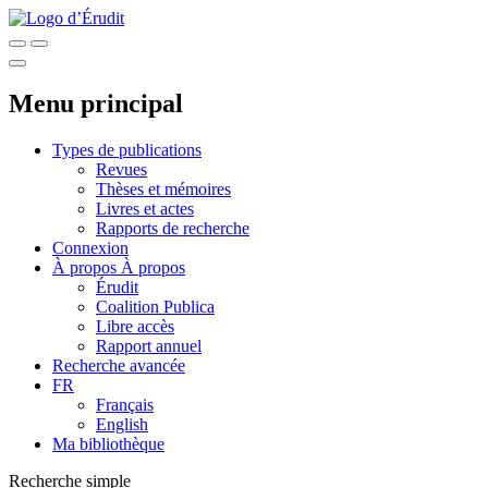
Menu principal
Types de publications
Revues
Thèses et mémoires
Livres et actes
Rapports de recherche
Connexion
À propos
À propos
Érudit
Coalition Publica
Libre accès
Rapport annuel
Recherche avancée
FR
Français
English
Ma bibliothèque
Recherche simple