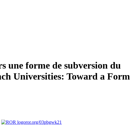
vers une forme de subversion du
nch Universities: Toward a Form
,
ror.org/03pbgwk21