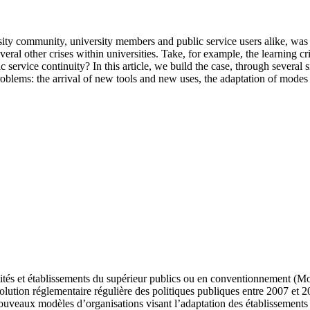
ty community, university members and public service users alike, was n
everal other crises within universities. Take, for example, the learnin
ic service continuity? In this article, we build the case, through several 
problems: the arrival of new tools and new uses, the adaptation of mode
sités et établissements du supérieur publics ou en conventionnement 
lution réglementaire régulière des politiques publiques entre 2007 et 202
nouveaux modèles d’organisations visant l’adaptation des établissement