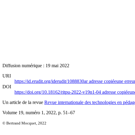
Diffusion numérique : 19 mai 2022
URI
https://id.erudit.org/iderudit/1088830ar
adresse copiée
une erreur
DOI
https://doi.org/10.18162/ritpu-2022-v19n1-04
adresse copiée
une
Un article de la revue
Revue internationale des technologies en pédago
Volume 19, numéro 1, 2022
, p. 51–67
© Bertrand Mocquet, 2022