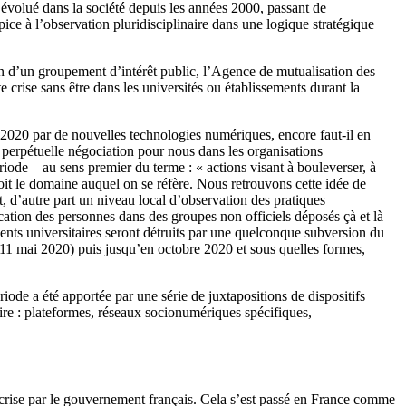
volué dans la société depuis les années 2000, passant de
e à l’observation pluridisciplinaire dans une logique stratégique
in d’un groupement d’intérêt public, l’Agence de mutualisation des
 crise sans être dans les universités ou établissements durant la
n 2020 par de nouvelles technologies numériques, encore faut-il en
 perpétuelle négociation pour nous dans les organisations
riode – au sens premier du terme : « actions visant à bouleverser, à
 soit le domaine auquel on se réfère. Nous retrouvons cette idée de
t, d’autre part un niveau local d’observation des pratiques
cation des personnes dans des groupes non officiels déposés çà et là
ments universitaires seront détruits par une quelconque subversion du
 11 mai 2020) puis jusqu’en octobre 2020 et sous quelles formes,
ériode a été apportée par une série de juxtapositions de dispositifs
re : plateformes, réseaux socionumériques spécifiques,
a crise par le gouvernement français. Cela s’est passé en France comme