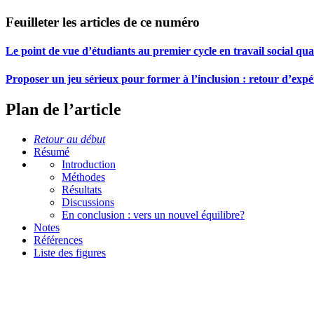
Feuilleter les articles de ce numéro
Le point de vue d’étudiants au premier cycle en travail social qua
Proposer un jeu sérieux pour former à l’inclusion : retour d’exp
Plan de l’article
Retour au début
Résumé
Introduction
Méthodes
Résultats
Discussions
En conclusion : vers un nouvel équilibre?
Notes
Références
Liste des figures