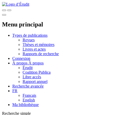
Menu principal
Types de publications
Revues
Thèses et mémoires
Livres et actes
Rapports de recherche
Connexion
À propos
À propos
Érudit
Coalition Publica
Libre accès
Rapport annuel
Recherche avancée
FR
Français
English
Ma bibliothèque
Recherche simple