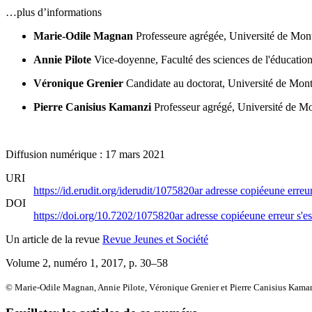
…plus d’informations
Marie-Odile Magnan
Professeure agrégée, Université de Mon
Annie Pilote
Vice-doyenne, Faculté des sciences de l'éducation
Véronique Grenier
Candidate au doctorat, Université de Mont
Pierre Canisius Kamanzi
Professeur agrégé, Université de Mo
Diffusion numérique : 17 mars 2021
URI
https://id.erudit.org/iderudit/1075820ar
adresse copiée
une erreur
DOI
https://doi.org/10.7202/1075820ar
adresse copiée
une erreur s'es
Un article de la revue
Revue Jeunes et Société
Volume 2, numéro 1, 2017
, p. 30–58
© Marie-Odile Magnan, Annie Pilote, Véronique Grenier et Pierre Canisius Kama