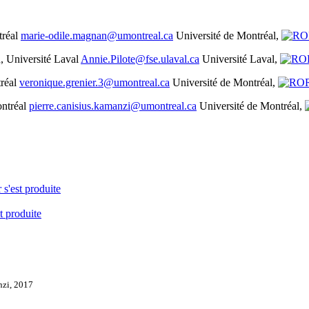
tréal
marie-odile.magnan@umontreal.ca
Université de Montréal,
, Université Laval
Annie.Pilote@fse.ulaval.ca
Université Laval,
réal
veronique.grenier.3@umontreal.ca
Université de Montréal,
ntréal
pierre.canisius.kamanzi@umontreal.ca
Université de Montréal,
 s'est produite
t produite
nzi, 2017