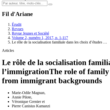
Fil d'Ariane
Érudit
Revues
Revue Jeunes et Société
Volume 2, numéro 1, 2017, p. 1-117
Le rôle de la socialisation familiale dans les choix d’études …
Articles
Le rôle de la socialisation famil
l’immigration
The role of famil
from immigrant backgrounds
Marie-Odile Magnan
,
Annie Pilote
,
Véronique Grenier
et
Pierre Canisius Kamanzi