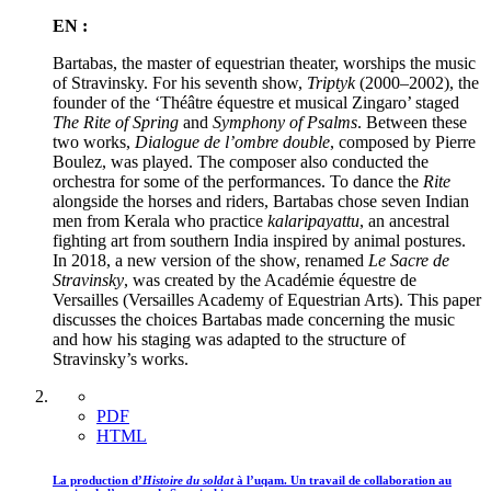
EN :
Bartabas, the master of equestrian theater, worships the music
of Stravinsky. For his seventh show,
Triptyk
(2000–2002), the
founder of the ‘Théâtre équestre et musical Zingaro’ staged
The Rite of Spring
and
Symphony of Psalms
. Between these
two works,
Dialogue de l’ombre double
, composed by Pierre
Boulez, was played. The composer also conducted the
orchestra for some of the performances. To dance the
Rite
alongside the horses and riders, Bartabas chose seven Indian
men from Kerala who practice
kalaripayattu
, an ancestral
fighting art from southern India inspired by animal postures.
In 2018, a new version of the show, renamed
Le Sacre de
Stravinsky
, was created by the Académie équestre de
Versailles (Versailles Academy of Equestrian Arts). This paper
discusses the choices Bartabas made concerning the music
and how his staging was adapted to the structure of
Stravinsky’s works.
PDF
HTML
La production d’
Histoire du soldat
à l’
uqam
. Un travail de collaboration au