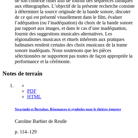
de son contexte rituel afin de fournir des séquences filmiques
aux ethnographes. L’objectif de la présente recherche consiste
à déterminer la source originale de la bande sonore, discuter
de ce qui est présenté visuellement dans le film, évaluer
l’adéquation (ou l’inadéquation) du choix de la bande sonore
par rapport aux images, et dans le cas d’une inadéquation,
fournir des suggestions musicales alternatives. Les
régionalismes musicaux et rituels inhérents aux pratiques
balinaises rendent certains des choix musicaux de la trame
sonore inadéquats. Nous soutenons que les pièces
sélectionnées ne supportent pas toutes de façon appropriée la
performance et la cérémonie.
Notes de terrain
PDF
HTML
Stravinski et Bartabas. Résonances et symboles pour le théâtre équestre
Caroline Barbier de Reulle
p. 114–129