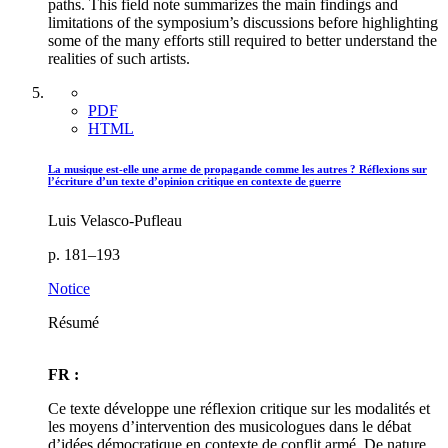
paths. This field note summarizes the main findings and
limitations of the symposium’s discussions before highlighting
some of the many efforts still required to better understand the
realities of such artists.
PDF
HTML
La musique est-elle une arme de propagande comme les autres ? Réflexions sur
l’écriture d’un texte d’opinion critique en contexte de guerre
Luis Velasco-Pufleau
p. 181–193
Notice
Résumé
FR :
Ce texte développe une réflexion critique sur les modalités et
les moyens d’intervention des musicologues dans le débat
d’idées démocratique en contexte de conflit armé. De nature