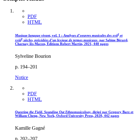
PDF
HTML
e
Musique langage vivant
, vol. 1 :
Analyses d’
oe
uvres musicales des
xvii
et
e
xviii
siècles, précédées d’un lexique de termes musicaux
, par Sabine Bérard,
Charnay-lès-Macon, Éditions Robert Martin, 2021, 448 pages
Sylveline Bourion
p. 194–201
Notice
PDF
HTML
Queering the Field. Sounding Out Ethnomusicology
, dirigé par Gregory Barz et
William Cheng, New York, Oxford University Press, 2020, 442 pages
Kamille Gagné
p. 202–207