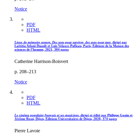
Notice
PDF
HTML
Lieux de mémoire sonore. Des sons pour survivre, des sons pour tuer
, dirigé par
Laëtitia Atlani-Duault et Luis Velasco-Pufleau, Paris, Éditions de la Maison des
sciences de l’homme, 2021, 304 pages
Catherine Harrison-Boisvert
p. 208–213
Notice
PDF
HTML
Le cinéma populaire français et ses musiciens
, dirigé et édité par Philippe Gonin et
Jérôme Rossi, Dijon, Éditions Universitaires de Dijon, 2020, 374 pages
Pierre Lavoie