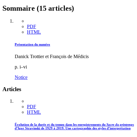
Sommaire (15 articles)
PDF
HTML
Présentation du numéro
Danick Trottier et François de Médicis
p. i–vi
Notice
Articles
PDF
HTML
Évolution de la durée et du tempo dans les enregistrements du
Sacre du printemps
d’Igor Stravinski de 1929 à 2019. Une cartographie des styles d’interprétation