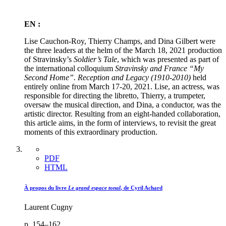
EN :
Lise Cauchon-Roy, Thierry Champs, and Dina Gilbert were
the three leaders at the helm of the March 18, 2021 production
of Stravinsky’s
Soldier’s Tale
, which was presented as part of
the international colloquium
Stravinsky and France “My
Second Home”. Reception and Legacy (1910-2010)
held
entirely online from March 17-20, 2021. Lise, an actress, was
responsible for directing the libretto, Thierry, a trumpeter,
oversaw the musical direction, and Dina, a conductor, was the
artistic director. Resulting from an eight-handed collaboration,
this article aims, in the form of interviews, to revisit the great
moments of this extraordinary production.
PDF
HTML
À propos du livre
Le grand espace tonal
, de Cyril Achard
Laurent Cugny
p. 154–162