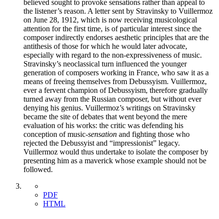
believed sought to provoke sensations rather than appeal to
the listener’s reason. A letter sent by Stravinsky to Vuillermoz
on June 28, 1912, which is now receiving musicological
attention for the first time, is of particular interest since the
composer indirectly endorses aesthetic principles that are the
antithesis of those for which he would later advocate,
especially with regard to the non-expressiveness of music.
Stravinsky’s neoclassical turn influenced the younger
generation of composers working in France, who saw it as a
means of freeing themselves from Debussyism. Vuillermoz,
ever a fervent champion of Debussyism, therefore gradually
turned away from the Russian composer, but without ever
denying his genius. Vuillermoz’s writings on Stravinsky
became the site of debates that went beyond the mere
evaluation of his works: the critic was defending his
conception of music-
sensation
and fighting those who
rejected the Debussyist and “impressionist” legacy.
Vuillermoz would thus undertake to isolate the composer by
presenting him as a maverick whose example should not be
followed.
PDF
HTML