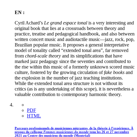
EN :
Cyril Achard’s
Le grand espace tonal
is a very interesting and
original book that lies at a crossroads between theory and
practice, treatise and pedagogical handbook, and also between
written concert music and audiotactile music—jazz, rock, pop,
Brazilian popular music. It proposes a general interpretative
model of tonality called “extended tonal area”, far removed
from
chord-scale theory
and its simplifications that have
marked jazz pedagogy since the seventies and contributed to
the rise within this music of a formerly unknown scored music
culture, fostered by the growing circulation of
fake books
and
the explosion in the number of jazz teaching institutions.
While the extended tonal area structure is not without its
critics (as is any undertaking of this scope), it is nevertheless a
valuable contribution to contemporary harmonic theory.
PDF
HTML
Parcours professionnels de musiciennes migrantes, de la théorie à l’expérience. À
propos du colloque
Femmes musiciennes
du monde
tenu les 26 et 27 novembre
2021 au Centre des musiciens du monde (Montréal)