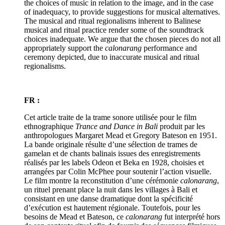
the choices of music in relation to the image, and in the case
of inadequacy, to provide suggestions for musical alternatives.
The musical and ritual regionalisms inherent to Balinese
musical and ritual practice render some of the soundtrack
choices inadequate. We argue that the chosen pieces do not all
appropriately support the
calonarang
performance and
ceremony depicted, due to inaccurate musical and ritual
regionalisms.
FR :
Cet article traite de la trame sonore utilisée pour le film
ethnographique
Trance and Dance in Bali
produit par les
anthropologues Margaret Mead et Gregory Bateson en 1951.
La bande originale résulte d’une sélection de trames de
gamelan et de chants balinais issues des enregistrements
réalisés par les labels Odeon et Beka en 1928, choisies et
arrangées par Colin McPhee pour soutenir l’action visuelle.
Le film montre la reconstitution d’une cérémonie
calonarang
,
un rituel prenant place la nuit dans les villages à Bali et
consistant en une danse dramatique dont la spécificité
d’exécution est hautement régionale. Toutefois, pour les
besoins de Mead et Bateson, ce
calonarang
fut interprété hors