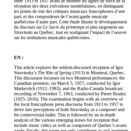
entre 1913 et 1957 avant de montrer les lignes de force de la
réception des deux exécutions montréalaises, en distinguant
les points de vue des critiques musicaux francophones d’une
part, et des compositeurs de l’avant-garde musicale
québécoise d’autre part. Cette étude illustre le développement
du discours sur
Le
Sacre du printemps
et plus largement sur
Stravinski au Québec, tout en soulignant l’impact de l’oeuvre
sur les institutions musicales québécoises.
EN :
This article explores the seldom-discussed reception of Igor
Stravinsky’s
The Rite of Spring
(1913) in Montreal, Quebec.
This discussion focusses on two Montreal performances: the
Canadian premiere, on March 5, 1957, conducted by Igor
Markevitch (1912–1983), and the Radio-Canada broadcast
recording of November 7, 1963, conducted by Pierre Boulez
(1925–2016). The examination begins with an overview of
the local francophone press discourse from 1913 to 1957 to
delve into perceptions of both Stravinsky as a composer and
his controversial ballet. This is followed by an in-depth
analysis of the various emerging lenses for reception that
include music critics as well as composers of Quebec’s avant-
garde. Finally, this paper not only contributes to and augments