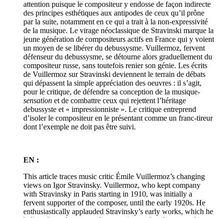
attention puisque le compositeur y endosse de façon indirecte
des principes esthétiques aux antipodes de ceux qu’il prône
par la suite, notamment en ce qui a trait à la non-expressivité
de la musique. Le virage néoclassique de Stravinski marque la
jeune génération de compositeurs actifs en France qui y voient
un moyen de se libérer du debussysme. Vuillermoz, fervent
défenseur du debussysme, se détourne alors graduellement du
compositeur russe, sans toutefois renier son génie. Les écrits
de Vuillermoz sur Stravinski deviennent le terrain de débats
qui dépassent la simple appréciation des oeuvres : il s’agit,
pour le critique, de défendre sa conception de la musique-
sensation
et de combattre ceux qui rejettent l’héritage
debussyste et « impressionniste ». Le critique entreprend
d’isoler le compositeur en le présentant comme un franc-tireur
dont l’exemple ne doit pas être suivi.
EN :
This article traces music critic Émile Vuillermoz’s changing
views on Igor Stravinsky. Vuillermoz, who kept company
with Stravinsky in Paris starting in 1910, was initially a
fervent supporter of the composer, until the early 1920s. He
enthusiastically applauded Stravinsky’s early works, which he