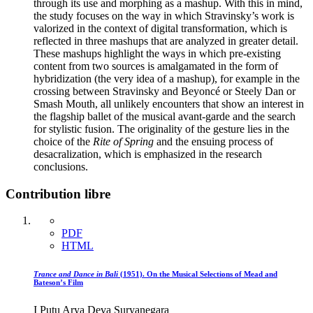
through its use and morphing as a mashup. With this in mind,
the study focuses on the way in which Stravinsky’s work is
valorized in the context of digital transformation, which is
reflected in three mashups that are analyzed in greater detail.
These mashups highlight the ways in which pre-existing
content from two sources is amalgamated in the form of
hybridization (the very idea of a mashup), for example in the
crossing between Stravinsky and Beyoncé or Steely Dan or
Smash Mouth, all unlikely encounters that show an interest in
the flagship ballet of the musical avant-garde and the search
for stylistic fusion. The originality of the gesture lies in the
choice of the
Rite of Spring
and the ensuing process of
desacralization, which is emphasized in the research
conclusions.
Contribution libre
PDF
HTML
Trance and Dance in Bali
(1951). On the Musical Selections of Mead and
Bateson’s Film
I Putu Arya Deva Suryanegara