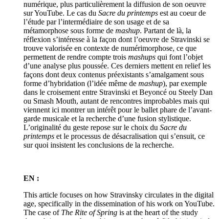
numérique, plus particulièrement la diffusion de son oeuvre
sur YouTube. Le cas du
Sacre du printemps
est au coeur de
l’étude par l’intermédiaire de son usage et de sa
métamorphose sous forme de
mashup
. Partant de là, la
réflexion s’intéresse à la façon dont l’oeuvre de Stravinski se
trouve valorisée en contexte de numérimorphose, ce que
permettent de rendre compte trois
mashups
qui font l’objet
d’une analyse plus poussée. Ces derniers mettent en relief les
façons dont deux contenus préexistants s’amalgament sous
forme d’hybridation (l’idée même de
mashup
), par exemple
dans le croisement entre Stravinski et Beyoncé ou Steely Dan
ou Smash Mouth, autant de rencontres improbables mais qui
viennent ici montrer un intérêt pour le ballet phare de l’avant-
garde musicale et la recherche d’une fusion stylistique.
L’originalité du geste repose sur le choix du
Sacre du
printemps
et le processus de désacralisation qui s’ensuit, ce
sur quoi insistent les conclusions de la recherche.
EN :
This article focuses on how Stravinsky circulates in the digital
age, specifically in the dissemination of his work on YouTube.
The case of
The Rite of Spring
is at the heart of the study