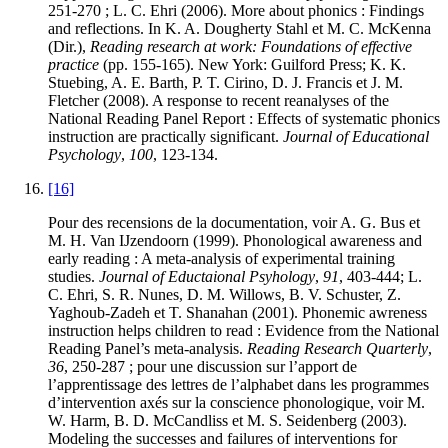
251-270 ; L. C. Ehri (2006). More about phonics : Findings
and reflections. In K. A. Dougherty Stahl et M. C. McKenna
(Dir.),
Reading research at work: Foundations of effective
practice
(pp. 155-165). New York: Guilford Press; K. K.
Stuebing, A. E. Barth, P. T. Cirino, D. J. Francis et J. M.
Fletcher (2008). A response to recent reanalyses of the
National Reading Panel Report : Effects of systematic phonics
instruction are practically significant.
Journal of Educational
Psychology
,
100
, 123-134.
[16]
Pour des recensions de la documentation, voir A. G. Bus et
M. H. Van IJzendoorn (1999). Phonological awareness and
early reading : A meta-analysis of experimental training
studies.
Journal of Eductaional Psyhology
,
91
, 403-444; L.
C. Ehri, S. R. Nunes, D. M. Willows, B. V. Schuster, Z.
Yaghoub-Zadeh et T. Shanahan (2001). Phonemic awreness
instruction helps children to read : Evidence from the National
Reading Panel’s meta-analysis.
Reading Research Quarterly
,
36
, 250-287 ; pour une discussion sur l’apport de
l’apprentissage des lettres de l’alphabet dans les programmes
d’intervention axés sur la conscience phonologique, voir M.
W. Harm, B. D. McCandliss et M. S. Seidenberg (2003).
Modeling the successes and failures of interventions for