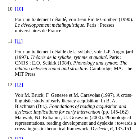
[10]
Pour un traitement détaillé, voir Jean Émile Gombert (1990).
Le développement métalinguistique
. Paris : Presses
universitaires de France.
[11]
Pour un traitement détaillé de la syllabe, voir J.-P. Angoujard
(1997).
Théorie de la syllabe, rythme et qualité
. Paris :
CNRS ; E.O. Selkirk (1984).
Phonology and syntax: The
relation between sound and structure
. Cambridge, MA: The
MIT Press.
[12]
Voir M. Bruck, F. Genesee et M. Caravolas (1997). A cross-
linguistic study of early literacy acquisition. In B. A.
Blachman (Dir.),
Foundations of reading acquisition and
dyslexia: Implications for early intervention
(pp. 145-162).
Mahwah, NJ: Erlbaum ; U. Goswami (2000). Phonological
representations, reading development and dyslexia : towards a
cross-linguistic theoretical framework.
Dyslexia
,
6
, 133-151.