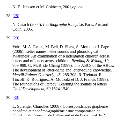
N. E. Jackson et M. Coltheart, 2001,
op. cit.
[28]
N. Catach (2005).
L’orthographe française
. Paris: Armand
Colin, 2005.
[29]
Voir : M. A. Evans, M. Bell, D. Shaw, S. Moretti et J. Page
(2006). Letter names, letter sounds and phonological
awareness: An examination of Kindergarten children across
letters and of letters across children.
Reading & Writing
,
19
,
959-989; C. McBride-Chang (1999). The ABCs of the ABCs:
The development of letter-name and letter-sound knowledge.
Merrill-Palmer Quarterly
,
45
, 285-308; R. Treiman, R.
Tincoff, K. Rodriguez, A. Mouzaki et D. J. Francis (1998).
The foundations of literacy: Learning the sounds of letters.
Child Development
,
69
,1524-1540.
[30]
L. Sprenger-Charolles (2008). Correspondances graphème-
phonème et phonème-graphème : une comparaison de
l’anglais, du français, de l’allemand et de l’espagnol. In A.