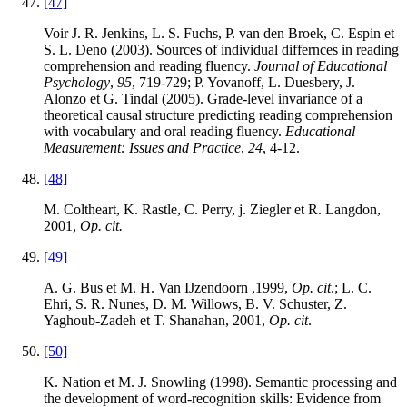
[47]
Voir J. R. Jenkins, L. S. Fuchs, P. van den Broek, C. Espin et
S. L. Deno (2003). Sources of individual differnces in reading
comprehension and reading fluency.
Journal of Educational
Psychology
,
95
, 719-729; P. Yovanoff, L. Duesbery, J.
Alonzo et G. Tindal (2005). Grade-level invariance of a
theoretical causal structure predicting reading comprehension
with vocabulary and oral reading fluency.
Educational
Measurement: Issues and Practice
,
24
, 4-12.
[48]
M. Coltheart, K. Rastle, C. Perry, j. Ziegler et R. Langdon,
2001,
Op. cit.
[49]
A. G. Bus et M. H. Van IJzendoorn ,1999,
Op. cit
.; L. C.
Ehri, S. R. Nunes, D. M. Willows, B. V. Schuster, Z.
Yaghoub-Zadeh et T. Shanahan, 2001,
Op. cit
.
[50]
K. Nation et M. J. Snowling (1998). Semantic processing and
the development of word-recognition skills: Evidence from