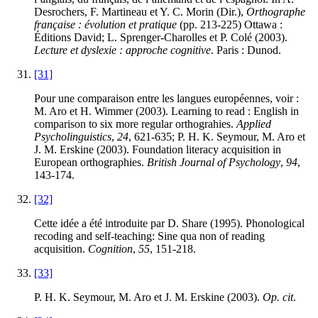
Desrochers, F. Martineau et Y. C. Morin (Dir.),
Orthographe
française : évolution et pratique
(pp. 213-225) Ottawa :
Éditions David; L. Sprenger-Charolles et P. Colé (2003).
Lecture et dyslexie : approche cognitive
. Paris : Dunod.
[31]
Pour une comparaison entre les langues européennes, voir :
M. Aro et H. Wimmer (2003). Learning to read : English in
comparison to six more regular orthograhies.
Applied
Psycholinguistics
,
24
, 621-635; P. H. K. Seymour, M. Aro et
J. M. Erskine (2003). Foundation literacy acquisition in
European orthographies.
British Journal of Psychology
,
94
,
143-174.
[32]
Cette idée a été introduite par D. Share (1995). Phonological
recoding and self-teaching: Sine qua non of reading
acquisition.
Cognition
,
55
, 151-218.
[33]
P. H. K. Seymour, M. Aro et J. M. Erskine (2003).
Op. cit
.