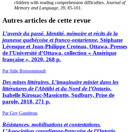
children with reading comprehension difficulties.
Journal of
Memory and Language
,
39
, 85-101.
Autres articles de cette revue
L’avenir du passé. Identité, mémoire et récits de la
jeunesse québécoise et franco-ontarienne,
Stéphane
Lévesque et Jean-Philippe Croteau, Ottawa, Presses
de l’Université d’Ottawa, collection « Amérique
française », 2020, 268 p.
Par Julie Boissonneault
Des mines littéraires. L’imaginaire minier dans les
littératures de l’Abitibi et du Nord de l’Ontario,
Isabelle Kirouac-Massicotte, Sudbury, Prise de
parole, 2018, 271 p.
Par Guy Gaudreau
Résistances, mobilisations et contestations.
L’Association canadienne-française de l’Ontario