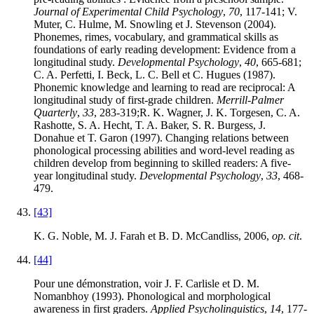
Journal of Experimental Child Psychology
,
70
, 117-141; V.
Muter, C. Hulme, M. Snowling et J. Stevenson (2004).
Phonemes, rimes, vocabulary, and grammatical skills as
foundations of early reading development: Evidence from a
longitudinal study.
Developmental Psychology
,
40
, 665-681;
C. A. Perfetti, I. Beck, L. C. Bell et C. Hugues (1987).
Phonemic knowledge and learning to read are reciprocal: A
longitudinal study of first-grade children.
Merrill-Palmer
Quarterly
,
33
, 283-319;R. K. Wagner, J. K. Torgesen, C. A.
Rashotte, S. A. Hecht, T. A. Baker, S. R. Burgess, J.
Donahue et T. Garon (1997). Changing relations between
phonological processing abilities and word-level reading as
children develop from beginning to skilled readers: A five-
year longitudinal study.
Developmental Psychology
,
33
, 468-
479.
[43]
K. G. Noble, M. J. Farah et B. D. McCandliss, 2006,
op. cit
.
[44]
Pour une démonstration, voir J. F. Carlisle et D. M.
Nomanbhoy (1993). Phonological and morphological
awareness in first graders.
Applied Psycholinguistics
,
14
, 177-