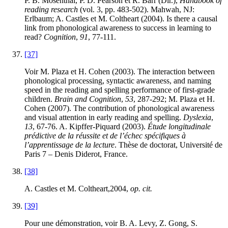
P. B. Mosenthal, P. D. Pearson et R. Barr (Dir.),
Handbook of
reading research
(vol. 3, pp. 483-502). Mahwah, NJ:
Erlbaum; A. Castles et M. Coltheart (2004). Is there a causal
link from phonological awareness to success in learning to
read?
Cognition
,
91
, 77-111.
[37]
Voir M. Plaza et H. Cohen (2003). The interaction between
phonological processing, syntactic awareness, and naming
speed in the reading and spelling performance of first-grade
children.
Brain and Cognition
,
53
, 287-292; M. Plaza et H.
Cohen (2007). The contribution of phonological awareness
and visual attention in early reading and spelling.
Dyslexia
,
13
, 67-76. A. Kipffer-Piquard (2003).
Étude longitudinale
prédictive de la réussite et de l’échec spécifiques à
l’apprentissage de la lecture
. Thèse de doctorat, Université de
Paris 7 – Denis Diderot, France.
[38]
A. Castles et M. Coltheart,2004,
op. cit.
[39]
Pour une démonstration, voir B. A. Levy, Z. Gong, S.