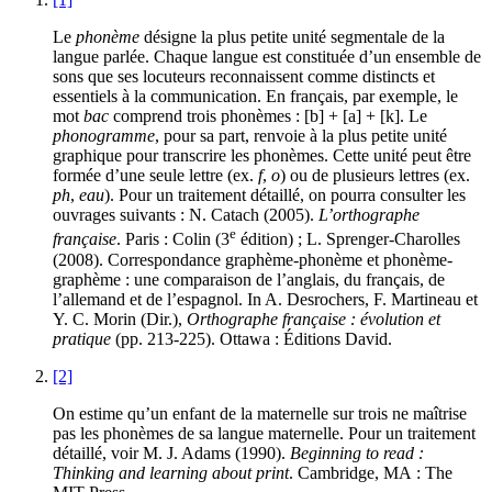
Le
phonème
désigne la plus petite unité segmentale de la
langue parlée. Chaque langue est constituée d’un ensemble de
sons que ses locuteurs reconnaissent comme distincts et
essentiels à la communication. En français, par exemple, le
mot
bac
comprend trois phonèmes : [b] + [a] + [k]. Le
phonogramme
, pour sa part, renvoie à la plus petite unité
graphique pour transcrire les phonèmes. Cette unité peut être
formée d’une seule lettre (ex.
f
,
o
) ou de plusieurs lettres (ex.
ph
,
eau
). Pour un traitement détaillé, on pourra consulter les
ouvrages suivants : N. Catach (2005).
L’orthographe
e
française
. Paris : Colin (3
édition) ; L. Sprenger-Charolles
(2008). Correspondance graphème-phonème et phonème-
graphème : une comparaison de l’anglais, du français, de
l’allemand et de l’espagnol. In A. Desrochers, F. Martineau et
Y. C. Morin (Dir.),
Orthographe française : évolution et
pratique
(pp. 213-225). Ottawa : Éditions David.
[2]
On estime qu’un enfant de la maternelle sur trois ne maîtrise
pas les phonèmes de sa langue maternelle. Pour un traitement
détaillé, voir M. J. Adams (1990).
Beginning to read :
Thinking and learning about print
. Cambridge, MA : The