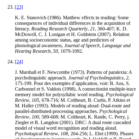
[23]
K. E. Stanovich (1986). Matthew effects in reading: Some
consequences of individual differences in the acquisition of
literacy.
Reading Research Quarterly
,
21
, 360-407; K. D.
McDowell, C. J. Lonigan et H. Goldstein (2007). Relation
among socioeconomic status, age and predictors of
phonological awareness,
Journal of Speech, Language and
Hearing Research
,
50,
1079-1092.
[24]
J. Marshall et F. Newcombe (1973). Patterns of paralexia: A
psycholinguistic approach.
Journal of Psycholinguistics
,
2
,
175-199. Pour des exemples d’application, voir: B. Ans, S.
Carbonnel et S. Valdois (1998). A connectionist multiple-trace
memory model for polysyllabic word reading.
Psychological
Review
,
105
, 678-716; M. Coltheart, B. Curtis, P. Atkins et
M. Haller (1993). Models of reading aloud: Dual-route and
parallel-distributed-processing approaches.
Psychological
Review
,
100
, 589-608; M. Coltheart, K. Rastle, C. Perry, j.
Ziegler et R. Langdon (2001). DRC: A dual route cascaded
model of visual word recognition and reading aloud.
Psychological Review
,
108
, 204-256; L. Ehri (1999). Phases