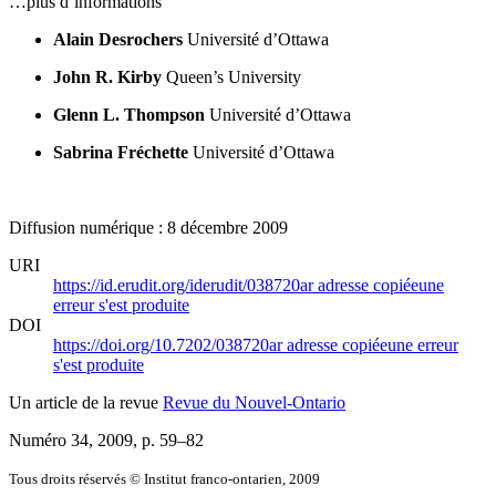
…plus d’informations
Alain Desrochers
Université d’Ottawa
John R. Kirby
Queen’s University
Glenn L. Thompson
Université d’Ottawa
Sabrina Fréchette
Université d’Ottawa
Diffusion numérique : 8 décembre 2009
URI
https://id.erudit.org/iderudit/038720ar
adresse copiée
une
erreur s'est produite
DOI
https://doi.org/10.7202/038720ar
adresse copiée
une erreur
s'est produite
Un article de la revue
Revue du Nouvel-Ontario
Numéro 34, 2009
, p. 59–82
Tous droits réservés © Institut franco-ontarien, 2009