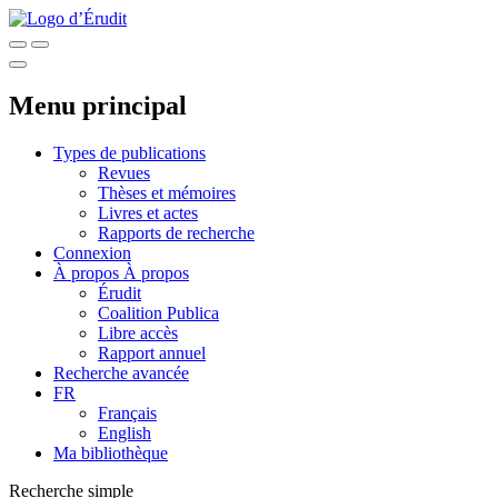
Menu principal
Types de publications
Revues
Thèses et mémoires
Livres et actes
Rapports de recherche
Connexion
À propos
À propos
Érudit
Coalition Publica
Libre accès
Rapport annuel
Recherche avancée
FR
Français
English
Ma bibliothèque
Recherche simple