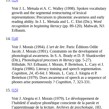
[13]
Voir J. L. Metsala et A. C. Walley (1998). Spoken vocabulary
growth and the segmental restructuring of lexical
representations: Precursors to phonemic awareness and early
reading ability. In J. L. Metsala and L. C. Ehri (Dir.),
Word
recognition in beginning literacy
(pp. 89-120). Mahwah, NJ:
Erlbaum.
[14]
Voir J. Morais (1994).
L’art de lire
. Paris: Éditions Odile
Jacob; J. Morais (1991). Constraints on the development of
phonological awareness. In S. A. Brady et D. P. Shankweiler
(Dir.),
Phonological processes in literacy
(pp. 5-27).
Hillsdale, NJ: Erlbaum; J. Morais, P. Bertelson, L. Cary et J.
Alegria (1986). Literacy training and speech segmentation.
Cognition
,
24
, 45-64; J. Morais, L. Cary, J. Alegria et P.
Bertelson (1979). Does awareness of speech as a sequence of
phones arise pontaneously ?
Cognition
,
7
, 323-331.
[15]
Voir J. Alegria et J. Morais (1979). Le développement de
l’habileté d’analyse phonétique consciente de la parole et
l’apprentissage de la lecture.
Archives de psychologie
,
183
,