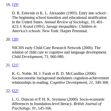
[19]
D. R. Entwisle et K. L. Alexander (1993). Entry into school :
The beginning school transition and educational stratification
in the United States.
Annual Review of Sociology
,
19
, 401-
423; J. Kozol (1991).
Savage inequalities: Children in
America’s schools
. New York: Harper Perennial.
[20]
NICHS early Child Care Research Network (2000). The
relation of child care to cognitive and language development.
Child Development
,
71
, 960-980.
[21]
K. G. Noble, M. J. Farah et B. D. McCandliss (2006).
Socioeconomic background modulates cognition-achievement
relationships in reading.
Cognitive Development
,
21
, 349-368.
[22]
L. G. Duncan et P. H. K. Seymour (2000). Socio-economic
differences in foundation-level literacy.
British Journal of
Psychology
,
91
, 145-166.