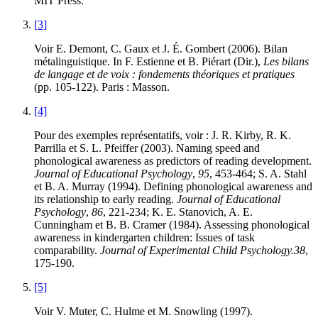
MIT Press.
[3]
Voir E. Demont, C. Gaux et J. É. Gombert (2006). Bilan
métalinguistique. In F. Estienne et B. Piérart (Dir.),
Les bilans
de langage et de voix : fondements théoriques et pratiques
(pp. 105-122). Paris : Masson.
[4]
Pour des exemples représentatifs, voir : J. R. Kirby, R. K.
Parrilla et S. L. Pfeiffer (2003). Naming speed and
phonological awareness as predictors of reading development.
Journal of Educational Psychology
,
95
, 453-464; S. A. Stahl
et B. A. Murray (1994). Defining phonological awareness and
its relationship to early reading.
Journal of Educational
Psychology
,
86
, 221-234; K. E. Stanovich, A. E.
Cunningham et B. B. Cramer (1984). Assessing phonological
awareness in kindergarten children: Issues of task
comparability.
Journal of Experimental Child Psychology.
38
,
175-190.
[5]
Voir V. Muter, C. Hulme et M. Snowling (1997).