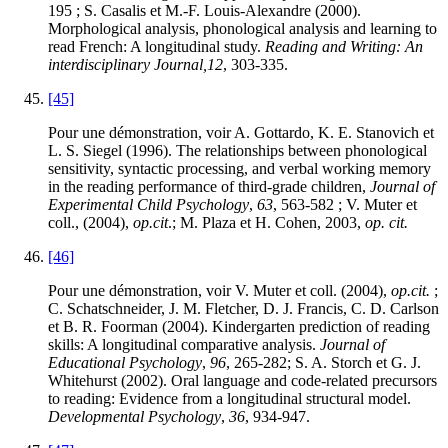
195 ; S. Casalis et M.-F. Louis-Alexandre (2000).
Morphological analysis, phonological analysis and learning to
read French: A longitudinal study.
Reading and Writing: An
interdisciplinary Journal,
12
, 303-335.
[45]
Pour une démonstration, voir A. Gottardo, K. E. Stanovich et
L. S. Siegel (1996). The relationships between phonological
sensitivity, syntactic processing, and verbal working memory
in the reading performance of third-grade children,
Journal of
Experimental Child Psychology
,
63
, 563-582 ; V. Muter et
coll., (2004),
op.cit
.; M. Plaza et H. Cohen, 2003,
op. cit.
[46]
Pour une démonstration, voir V. Muter et coll. (2004),
op.cit.
;
C. Schatschneider, J. M. Fletcher, D. J. Francis, C. D. Carlson
et B. R. Foorman (2004). Kindergarten prediction of reading
skills: A longitudinal comparative analysis.
Journal of
Educational Psychology
,
96
, 265-282; S. A. Storch et G. J.
Whitehurst (2002). Oral language and code-related precursors
to reading: Evidence from a longitudinal structural model.
Developmental Psychology
,
36
, 934-947.