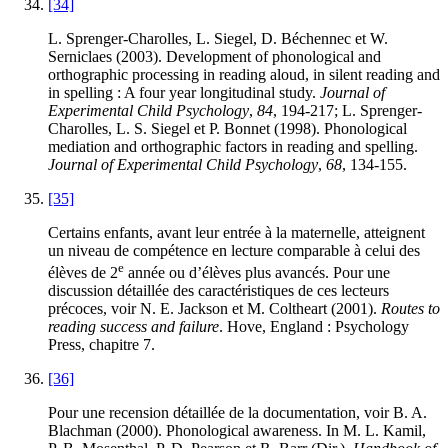
[34]
L. Sprenger-Charolles, L. Siegel, D. Béchennec et W.
Serniclaes (2003). Development of phonological and
orthographic processing in reading aloud, in silent reading and
in spelling : A four year longitudinal study.
Journal of
Experimental Child Psychology
,
84
, 194-217; L. Sprenger-
Charolles, L. S. Siegel et P. Bonnet (1998). Phonological
mediation and orthographic factors in reading and spelling.
Journal of Experimental Child Psychology
,
68
, 134-155.
[35]
Certains enfants, avant leur entrée à la maternelle, atteignent
un niveau de compétence en lecture comparable à celui des
e
élèves de 2
année ou d’élèves plus avancés. Pour une
discussion détaillée des caractéristiques de ces lecteurs
précoces, voir N. E. Jackson et M. Coltheart (2001).
Routes to
reading success and failure
. Hove, England : Psychology
Press, chapitre 7.
[36]
Pour une recension détaillée de la documentation, voir B. A.
Blachman (2000). Phonological awareness. In M. L. Kamil,