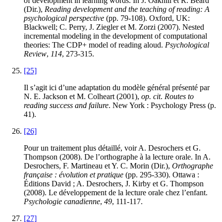
of development in learning words. In J. Oakhill et R. Beard
(Dir.),
Reading development and the teaching of reading: A
psychological perspective
(pp. 79-108). Oxford, UK:
Blackwell; C. Perry, J. Ziegler et M. Zorzi (2007). Nested
incremental modeling in the development of computational
theories: The CDP+ model of reading aloud.
Psychological
Review
,
114
, 273-315.
[25]
Il s’agit ici d’une adaptation du modèle général présenté par
N. E. Jackson et M. Colheart (2001),
op. cit
.
Routes to
reading success and failure
. New York : Psychology Press (p.
41).
[26]
Pour un traitement plus détaillé, voir A. Desrochers et G.
Thompson (2008). De l’orthographe à la lecture orale. In A.
Desrochers, F. Martineau et Y. C. Morin (Dir.),
Orthographe
française : évolution et pratique
(pp. 295-330). Ottawa :
Éditions David ; A. Desrochers, J. Kirby et G. Thompson
(2008). Le développement de la lecture orale chez l’enfant.
Psychologie canadienne
,
49
, 111-117.
[27]