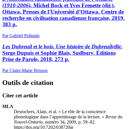
(1910-2006),
Michel Bock et Yves Frenette (dir.),
Ottawa, Presses de l’Université d’Ottawa, Centre de
recherche en civilisation canadienne française, 2019,
383 p.
Par Gabriel Poliquin
Les Dubreuil et le bois. Une histoire de Dubreuilville.
Serge Dupuis et Sophie Blais, Sudbury, Éditions
Prise de Parole, 2018, 273 p.
Par Claire-Marie Brisson
Outils de citation
Citer cet article
MLA
Desrochers, Alain, et al. « Le rôle de la conscience
phonologique dans l’apprentissage de la lecture. »
Revue du
Nouvel-Ontario
, numéro 34, 2009, p. 59–82.
https://doi.org/10.7202/038720ar