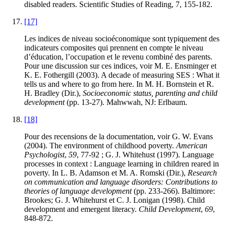
disabled readers. Scientific Studies of Reading, 7, 155-182.
[17]
Les indices de niveau socioéconomique sont typiquement des
indicateurs composites qui prennent en compte le niveau
d’éducation, l’occupation et le revenu combiné des parents.
Pour une discussion sur ces indices, voir M. E. Ensminger et
K. E. Fothergill (2003). A decade of measuring SES : What it
tells us and where to go from here. In M. H. Bornstein et R.
H. Bradley (Dir.),
Socioeconomic status, parenting and child
development
(pp. 13-27). Mahwwah, NJ: Erlbaum.
[18]
Pour des recensions de la documentation, voir G. W. Evans
(2004). The environment of childhood poverty.
American
Psychologist
,
59
, 77-92 ; G. J. Whitehust (1997). Language
processes in context : Language learning in children reared in
poverty. In L. B. Adamson et M. A. Romski (Dir.),
Research
on communication and language disorders: Contributions to
theories of language development
(pp. 233-266). Baltimore:
Brookes; G. J. Whitehurst et C. J. Lonigan (1998). Child
development and emergent literacy.
Child Development
,
69
,
848-872.