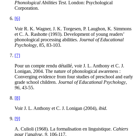
Phonological Abilities Test
. London: Psychological
Corporation.
[6]
Voir R. K. Wagner, J. K. Torgesen, P. Laughon, K. Simmons
et C. A. Rashotte (1993). Development of young readers’
phonological processing abilities.
Journal of Educational
Psychology
, 85, 83-103.
[7]
Pour un compte rendu détaillé, voir J. L. Anthony et C. J.
Lonigan, 2004. The nature of phonological awareness :
Converging evidence from four studies of preschool and early
grade school children.
Journal of Educational Psychology
,
96
, 43-55.
[8]
Voir J. L. Anthony et C. J. Lonigan (2004),
ibid
.
[9]
A. Culioli (1968). La formalisation en linguistique.
Cahiers
pour l’analyse
,
9
, 106-117.