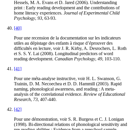
Hessels, M. A. Evans et D. Jared (2006). Understanding
print : Early reading development and the contributions of
home literacy experiences.
Journal of Experimental Child
Psychology
,
93
, 63-93.
[40]
Pour une recension de la documentation sur les indicateurs
utiles au dépistage des enfants à risque d’éprouver des
difficultés en lecture, voir J. R. Kirby, A. Desrochers, L. Roth
et S. S. Y. Lai (2008). Longitudinal predictors of word
reading development.
Canadian Psychology
,
49
, 103-110.
[41]
Pour une méta-analyse instructive, voir H. L. Swanson, G.
Trainin, D. M. Necoechea et D. D. Hammill (2003). Rapid
naming, phonological awareness, and reading : A meta-
analysis of the correlational evidence.
Review of Educational
Research
,
73
, 407-440.
[42]
Pour une démonstration, voir S. R. Burgess et C. J. Lonigan
(1998). Bi-directional relations of phonological sensitivity and
pre-reading abilities : Evidence from a preschool sample.