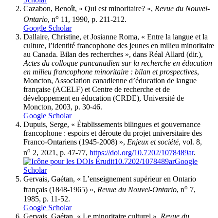
Cazabon, Benoît, « Qui est minoritaire? »,
Revue du Nouvel-
o
Ontario
, n
11, 1990, p. 211-212.
Google Scholar
Dallaire, Christine, et Josianne Roma, « Entre la langue et la
culture, l’identité francophone des jeunes en milieu minoritaire
au Canada. Bilan des recherches », dans Réal Allard (dir.),
Actes du colloque pancanadien sur la recherche en éducation
en milieu francophone minoritaire : bilan et prospectives
,
Moncton, Association canadienne d’éducation de langue
française (ACELF) et Centre de recherche et de
développement en éducation (CRDE), Université de
Moncton, 2003, p. 30-46.
Google Scholar
Dupuis, Serge, « Établissements bilingues et gouvernance
francophone : espoirs et déroute du projet universitaire des
Franco-Ontariens (1945-2008) »,
Enjeux et société
, vol. 8,
o
n
2, 2021, p. 47-77,
https://doi.org/10.7202/1078489ar
.
10.7202/1078489ar
Google
Scholar
Gervais, Gaétan, « L’enseignement supérieur en Ontario
o
français (1848-1965) »,
Revue du Nouvel-Ontario
, n
7,
1985, p. 11-52.
Google Scholar
Gervais, Gaétan, « Le minoritaire culturel »,
Revue du