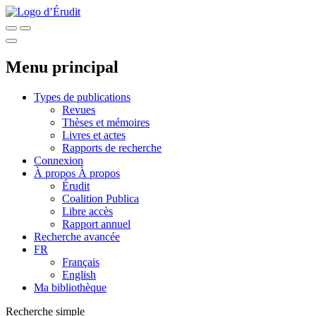
Menu principal
Types de publications
Revues
Thèses et mémoires
Livres et actes
Rapports de recherche
Connexion
À propos
À propos
Érudit
Coalition Publica
Libre accès
Rapport annuel
Recherche avancée
FR
Français
English
Ma bibliothèque
Recherche simple