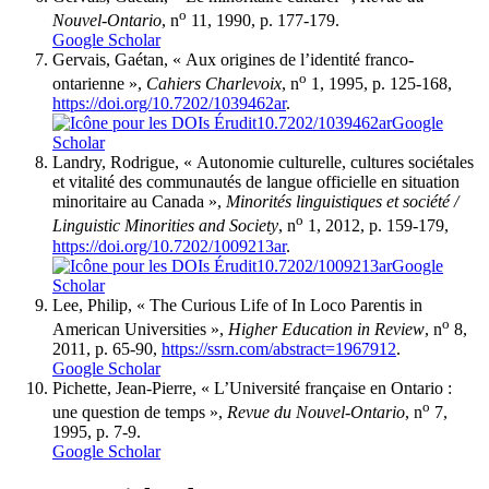
o
Nouvel-Ontario
, n
11, 1990, p. 177-179.
Google Scholar
Gervais, Gaétan, « Aux origines de l’identité franco-
o
ontarienne »,
Cahiers Charlevoix
, n
1, 1995, p. 125-168,
https://doi.org/10.7202/1039462ar
.
10.7202/1039462ar
Google
Scholar
Landry, Rodrigue, « Autonomie culturelle, cultures sociétales
et vitalité des communautés de langue officielle en situation
minoritaire au Canada »,
Minorités linguistiques et société /
o
Linguistic Minorities and Society
, n
1, 2012, p. 159-179,
https://doi.org/10.7202/1009213ar
.
10.7202/1009213ar
Google
Scholar
Lee, Philip, « The Curious Life of In Loco Parentis in
o
American Universities »,
Higher Education in Review
, n
8,
2011, p. 65-90,
https://ssrn.com/abstract=1967912
.
Google Scholar
Pichette, Jean-Pierre, « L’Université française en Ontario :
o
une question de temps »,
Revue du Nouvel-Ontario
, n
7,
1995, p. 7-9.
Google Scholar