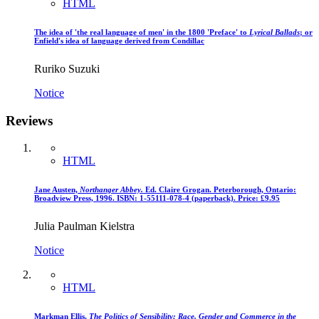
HTML
The idea of 'the real language of men' in the 1800 'Preface' to
Lyrical Ballads
; or
Enfield's idea of language derived from Condillac
Ruriko Suzuki
Notice
Reviews
HTML
Jane Austen,
Northanger Abbey.
Ed. Claire Grogan. Peterborough, Ontario:
Broadview Press, 1996. ISBN: 1-55111-078-4 (paperback). Price: £9.95
Julia Paulman Kielstra
Notice
HTML
Markman Ellis,
The Politics of Sensibility: Race, Gender and Commerce in the