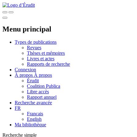
Menu principal
Types de publications
Revues
Thèses et mémoires
Livres et actes
Rapports de recherche
Connexion
À propos
À propos
Érudit
Coalition Publica
Libre accès
Rapport annuel
Recherche avancée
FR
Français
English
Ma bibliothèque
Recherche simple