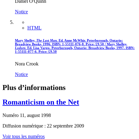
Daniel O'Quinn
Notice
HTML
Mary Shelley,
The Last Man.
Ed. Anne McWhir. Peterborough, Ontario:
Broadview Books, 1996. ISBN: 1-55111-076-8. Price: £9.50 / Mary Shelley,
Lodore.
Ed. Lisa Vargo. Peterborough, Ontario: Broadview Books, 1997. ISBN:
1-55111-077-6. Price: £9.50
Nora Crook
Notice
Plus d’informations
Romanticism on the Net
Numéro 11, august 1998
Diffusion numérique : 22 septembre 2009
Voir tous les numéros