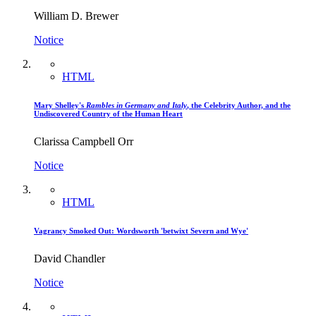
William D. Brewer
Notice
HTML
Mary Shelley's
Rambles in Germany and Italy
, the Celebrity Author, and the
Undiscovered Country of the Human Heart
Clarissa Campbell Orr
Notice
HTML
Vagrancy Smoked Out: Wordsworth 'betwixt Severn and Wye'
David Chandler
Notice