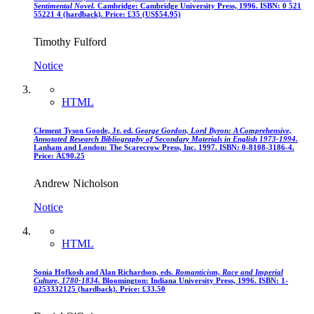
Sentimental Novel.
Cambridge: Cambridge University Press, 1996. ISBN: 0 521
55221 4 (hardback). Price: £35 (US$54.95)
Timothy Fulford
Notice
HTML
Clement Tyson Goode, Jr. ed.
George Gordon, Lord Byron: A Comprehensive,
Annotated Research Bibliography of Secondary Materials in English 1973-1994.
Lanham and London: The Scarecrow Press, Inc. 1997. ISBN: 0-8108-3186-4.
Price: Â£90.25
Andrew Nicholson
Notice
HTML
Sonia Hofkosh and Alan Richardson, eds.
Romanticism, Race and Imperial
Culture, 1780-1834.
Bloomington: Indiana University Press, 1996. ISBN: 1-
0253332125 (hardback). Price: £33.50