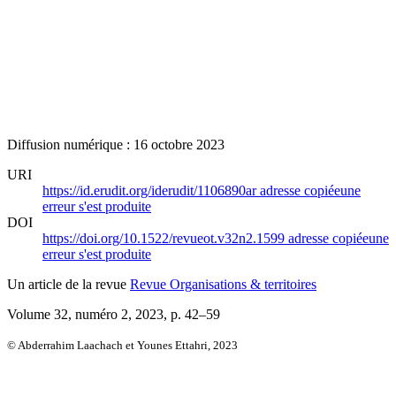
Diffusion numérique : 16 octobre 2023
URI
https://id.erudit.org/iderudit/1106890ar
adresse copiée
une
erreur s'est produite
DOI
https://doi.org/10.1522/revueot.v32n2.1599
adresse copiée
une
erreur s'est produite
Un article de la revue
Revue Organisations & territoires
Volume 32, numéro 2, 2023
, p. 42–59
© Abderrahim Laachach et Younes Ettahri, 2023