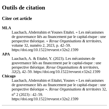
Outils de citation
Citer cet article
MLA
Laachach, Abderrahim et Younes Ettahri. « Les mécanismes
de gouvernance liés au financement par le capital-risque : une
perspective théorique. »
Revue Organisations & territoires
,
volume 32, numéro 2, 2023, p. 42–59.
https://doi.org/10.1522/revueot.v32n2.1599
APA
Laachach, A. & Ettahri, Y. (2023). Les mécanismes de
gouvernance liés au financement par le capital-risque : une
perspective théorique.
Revue Organisations & territoires
,
32
(2), 42–59. https://doi.org/10.1522/revueot.v32n2.1599
Chicago
Laachach, Abderrahim et Ettahri, Younes « Les mécanismes
de gouvernance liés au financement par le capital-risque : une
perspective théorique ».
Revue Organisations & territoires
32,
o
n
2 (2023) : 42–59.
https://doi.org/10.1522/revueot.v32n2.1599