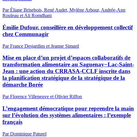
Par Éliane Brisebois, René Audet, Mylène Arbour, Andrée-Ann
Rouleau et Ali Romdhani
Émilie Dufour, conseillère en développement collectif
chez Communagir
Par France Desjardins et Jeanne Simard
Mise en place d’un projet d’espaces collaboratifs de
transformation alimentaire au Saguenay−Lac-Saint-
Jean : une action du CRRASA-CCLF inscrite dans
la planification stratégique de la stratégique de la
démarche Borée
Par Florence Villeneuve et Olivier Riffon
L’engagement démocratique pour reprendre la main
sur l’évolution des systèmes alimentaires : l’exemple
français
Par Dominique Paturel