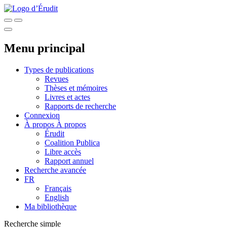
Menu principal
Types de publications
Revues
Thèses et mémoires
Livres et actes
Rapports de recherche
Connexion
À propos
À propos
Érudit
Coalition Publica
Libre accès
Rapport annuel
Recherche avancée
FR
Français
English
Ma bibliothèque
Recherche simple