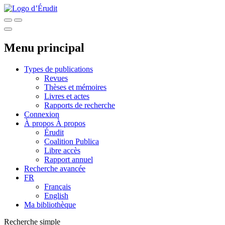
Menu principal
Types de publications
Revues
Thèses et mémoires
Livres et actes
Rapports de recherche
Connexion
À propos
À propos
Érudit
Coalition Publica
Libre accès
Rapport annuel
Recherche avancée
FR
Français
English
Ma bibliothèque
Recherche simple