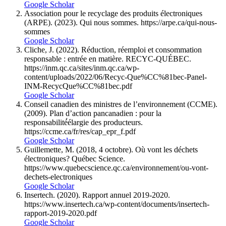
Google Scholar
Association pour le recyclage des produits électroniques
(ARPE). (2023). Qui nous sommes. https://arpe.ca/qui-nous-
sommes
Google Scholar
Cliche, J. (2022). Réduction, réemploi et consommation
responsable : entrée en matière. RECYC-QUÉBEC.
https://inm.qc.ca/sites/inm.qc.ca/wp-
content/uploads/2022/06/Recyc-Que%CC%81bec-Panel-
INM-RecycQue%CC%81bec.pdf
Google Scholar
Conseil canadien des ministres de l’environnement (CCME).
(2009). Plan d’action pancanadien : pour la
responsabilité́élargie des producteurs.
https://ccme.ca/fr/res/cap_epr_f.pdf
Google Scholar
Guillemette, M. (2018, 4 octobre). Où vont les déchets
électroniques? Québec Science.
https://www.quebecscience.qc.ca/environnement/ou-vont-
dechets-electroniques
Google Scholar
Insertech. (2020). Rapport annuel 2019-2020.
https://www.insertech.ca/wp-content/documents/insertech-
rapport-2019-2020.pdf
Google Scholar