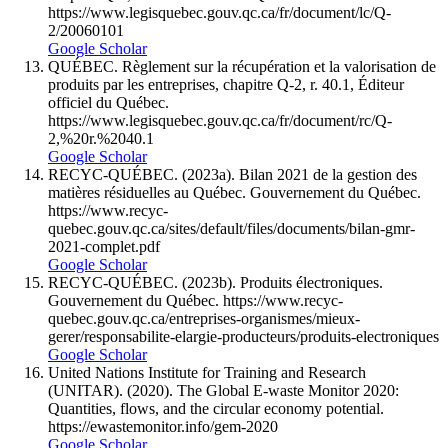
https://www.legisquebec.gouv.qc.ca/fr/document/lc/Q-
2/20060101
Google Scholar
QUÉBEC. Règlement sur la récupération et la valorisation de
produits par les entreprises, chapitre Q‑2, r. 40.1, Éditeur
officiel du Québec.
https://www.legisquebec.gouv.qc.ca/fr/document/rc/Q-
2,%20r.%2040.1
Google Scholar
RECYC-QUÉBEC. (2023a). Bilan 2021 de la gestion des
matières résiduelles au Québec. Gouvernement du Québec.
https://www.recyc-
quebec.gouv.qc.ca/sites/default/files/documents/bilan-gmr-
2021-complet.pdf
Google Scholar
RECYC-QUÉBEC. (2023b). Produits électroniques.
Gouvernement du Québec. https://www.recyc-
quebec.gouv.qc.ca/entreprises-organismes/mieux-
gerer/responsabilite-elargie-producteurs/produits-electroniques
Google Scholar
United Nations Institute for Training and Research
(UNITAR). (2020). The Global E-waste Monitor 2020:
Quantities, flows, and the circular economy potential.
https://ewastemonitor.info/gem-2020
Google Scholar