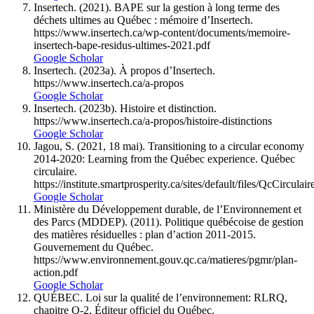
Insertech. (2021). BAPE sur la gestion à long terme des
déchets ultimes au Québec : mémoire d’Insertech.
https://www.insertech.ca/wp-content/documents/memoire-
insertech-bape-residus-ultimes-2021.pdf
Google Scholar
Insertech. (2023a). À propos d’Insertech.
https://www.insertech.ca/a-propos
Google Scholar
Insertech. (2023b). Histoire et distinction.
https://www.insertech.ca/a-propos/histoire-distinctions
Google Scholar
Jagou, S. (2021, 18 mai). Transitioning to a circular economy
2014-2020: Learning from the Québec experience. Québec
circulaire.
https://institute.smartprosperity.ca/sites/default/files/QcCircul
Google Scholar
Ministère du Développement durable, de l’Environnement et
des Parcs (MDDEP). (2011). Politique québécoise de gestion
des matières résiduelles : plan d’action 2011-2015.
Gouvernement du Québec.
https://www.environnement.gouv.qc.ca/matieres/pgmr/plan-
action.pdf
Google Scholar
QUÉBEC. Loi sur la qualité de l’environnement: RLRQ,
chapitre Q‑2, Éditeur officiel du Québec.