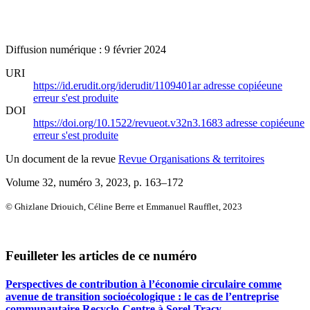
Diffusion numérique : 9 février 2024
URI
https://id.erudit.org/iderudit/1109401ar
adresse copiée
une
erreur s'est produite
DOI
https://doi.org/10.1522/revueot.v32n3.1683
adresse copiée
une
erreur s'est produite
Un document de la revue
Revue Organisations & territoires
Volume 32, numéro 3, 2023
, p. 163–172
© Ghizlane Driouich, Céline Berre et Emmanuel Raufflet, 2023
Feuilleter les articles de ce numéro
Perspectives de contribution à l’économie circulaire comme
avenue de transition socioécologique : le cas de l’entreprise
communautaire Recyclo-Centre à Sorel-Tracy