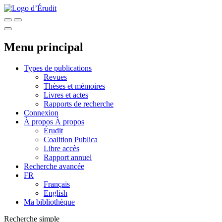
Menu principal
Types de publications
Revues
Thèses et mémoires
Livres et actes
Rapports de recherche
Connexion
À propos
À propos
Érudit
Coalition Publica
Libre accès
Rapport annuel
Recherche avancée
FR
Français
English
Ma bibliothèque
Recherche simple