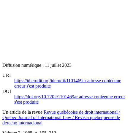
Diffusion numérique : 11 juillet 2023
URI
https://id.erudit.org/iderudit/1101469ar
adresse copiée
une
erreur s'est produite
DOI
https://doi.org/10.7202/1101469ar
adresse copiée
une erreur
s'est produite
Un article de la revue
Revue québécoise de droit international /
Quebec Journal of International Law / Revista quebequense de
derecho internacional
Volume 2, 1985
, p. 195–213