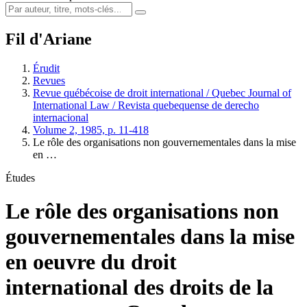
Fil d'Ariane
Érudit
Revues
Revue québécoise de droit international / Quebec Journal of
International Law / Revista quebequense de derecho
internacional
Volume 2, 1985, p. 11-418
Le rôle des organisations non gouvernementales dans la mise
en …
Études
Le rôle des organisations non
gouvernementales dans la mise
en oeuvre du droit
international des droits de la