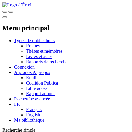
Menu principal
Types de publications
Revues
Thèses et mémoires
Livres et actes
Rapports de recherche
Connexion
À propos
À propos
Érudit
Coalition Publica
Libre accès
Rapport annuel
Recherche avancée
FR
Français
English
Ma bibliothèque
Recherche simple