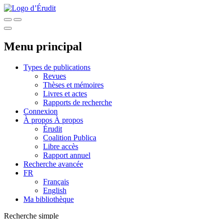
Menu principal
Types de publications
Revues
Thèses et mémoires
Livres et actes
Rapports de recherche
Connexion
À propos
À propos
Érudit
Coalition Publica
Libre accès
Rapport annuel
Recherche avancée
FR
Français
English
Ma bibliothèque
Recherche simple