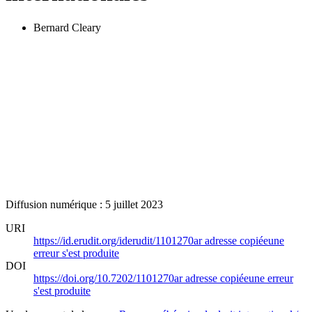
Bernard Cleary
Diffusion numérique : 5 juillet 2023
URI
https://id.erudit.org/iderudit/1101270ar
adresse copiée
une
erreur s'est produite
DOI
https://doi.org/10.7202/1101270ar
adresse copiée
une erreur
s'est produite