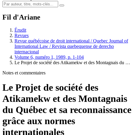
Fil d'Ariane
Érudit
Revues
Revue québécoise de droit international / Quebec Journal of
International Law / Revista quebequense de derecho
internacional
Volume 6, numéro 1, 1989, p. 1-104
Le Projet de société des Atikamekw et des Montagnais du …
Notes et commentaires
Le Projet de société des
Atikamekw et des Montagnais
du Québec et sa reconnaissance
grâce aux normes
internationales