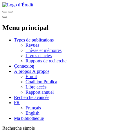
Menu principal
Types de publications
Revues
Thèses et mémoires
Livres et actes
Rapports de recherche
Connexion
À propos
À propos
Érudit
Coalition Publica
Libre accès
Rapport annuel
Recherche avancée
FR
Français
English
Ma bibliothèque
Recherche simple