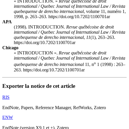
« INTRODUCTION. »
Revue québécoise de droit
international / Quebec Journal of International Law / Revista
quebequense de derecho internacional
, volume 11, numéro 1,
1998, p. 263–263. https://doi.org/10.7202/1100701ar
APA
(1998). INTRODUCTION.
Revue québécoise de droit
international / Quebec Journal of International Law / Revista
quebequense de derecho internacional
,
11
(1), 263–263.
https://doi.org/10.7202/1100701ar
Chicago
« INTRODUCTION ».
Revue québécoise de droit
international / Quebec Journal of International Law / Revista
o
quebequense de derecho internacional
11, n
1 (1998) : 263–
263. https://doi.org/10.7202/1100701ar
Exporter la notice de cet article
RIS
EndNote, Papers, Reference Manager, RefWorks, Zotero
ENW
EndNote (version X9.1 et +), Zotero