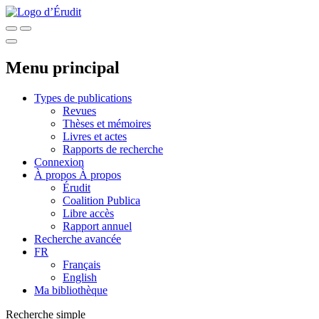
Menu principal
Types de publications
Revues
Thèses et mémoires
Livres et actes
Rapports de recherche
Connexion
À propos
À propos
Érudit
Coalition Publica
Libre accès
Rapport annuel
Recherche avancée
FR
Français
English
Ma bibliothèque
Recherche simple