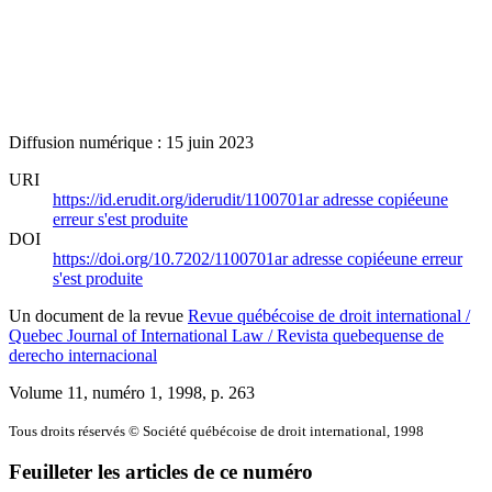
Diffusion numérique : 15 juin 2023
URI
https://id.erudit.org/iderudit/1100701ar
adresse copiée
une
erreur s'est produite
DOI
https://doi.org/10.7202/1100701ar
adresse copiée
une erreur
s'est produite
Un document de la revue
Revue québécoise de droit international /
Quebec Journal of International Law / Revista quebequense de
derecho internacional
Volume 11, numéro 1, 1998
, p. 263
Tous droits réservés © Société québécoise de droit international, 1998
Feuilleter les articles de ce numéro