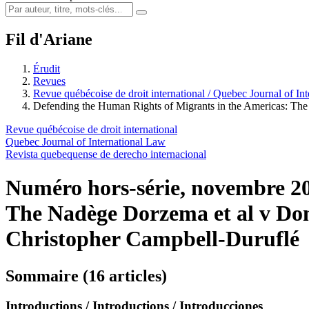
Fil d'Ariane
Érudit
Revues
Revue québécoise de droit international / Quebec Journal of In
Defending the Human Rights of Migrants in the Americas: Th
Revue québécoise de droit international
Quebec Journal of International Law
Revista quebequense de derecho internacional
Numéro hors-série, novembre 2
The Nadège Dorzema et al v Do
Christopher Campbell-Duruflé
Sommaire (16 articles)
Introductions / Introductions / Introducciones