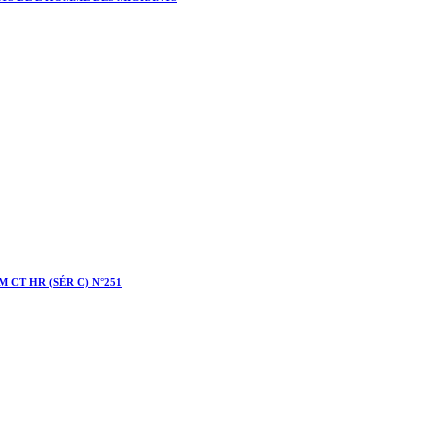
 CT HR (SÉR C) N°251