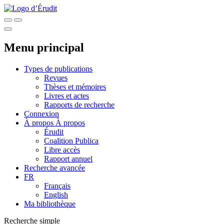
Menu principal
Types de publications
Revues
Thèses et mémoires
Livres et actes
Rapports de recherche
Connexion
À propos
À propos
Érudit
Coalition Publica
Libre accès
Rapport annuel
Recherche avancée
FR
Français
English
Ma bibliothèque
Recherche simple