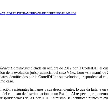
CANA
, CORTE INTERAMERICANA DE DERECHOS HUMANOS
pública Dominicana
dictada en octubre de 2012 por la CorteIDH, el cua
ión de la evolución jurisprudencial del caso Vélez Loor vs Panamá de
ndares identificados por la CorteIDH en su evolución jurisprudencial en 
ximo caso.
ación a migrantes haitianos y sus descendientes, lo que da lugar a un c
eba del contexto de discriminación en un Estado. Al respecto, proponemos
urisprudenciales de la CorteIDH. Asimismo, se identifican puntos releva