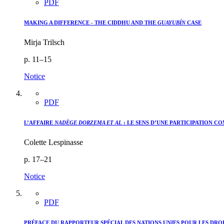
PDF
MAKING A DIFFERENCE - THE CIDDHU AND THE
GUAYUBÍN
CASE
Mirja Trilsch
p. 11–15
Notice
PDF
L’AFFAIRE
NADÈGE DORZEMA ET AL
: LE SENS D’UNE PARTICIPATION C
Colette Lespinasse
p. 17–21
Notice
PDF
PRÉFACE DU RAPPORTEUR SPÉCIAL DES NATIONS UNIES POUR LES DRO