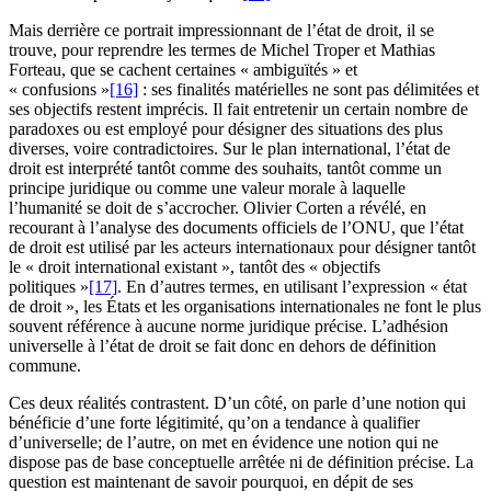
Mais derrière ce portrait impressionnant de l’état de droit, il se
trouve, pour reprendre les termes de Michel Troper et Mathias
Forteau, que se cachent certaines « ambiguïtés » et
« confusions »
[16]
: ses finalités matérielles ne sont pas délimitées et
ses objectifs restent imprécis. Il fait entretenir un certain nombre de
paradoxes ou est employé pour désigner des situations des plus
diverses, voire contradictoires. Sur le plan international, l’état de
droit est interprété tantôt comme des souhaits, tantôt comme un
principe juridique ou comme une valeur morale à laquelle
l’humanité se doit de s’accrocher. Olivier Corten a révélé, en
recourant à l’analyse des documents officiels de l’ONU, que l’état
de droit est utilisé par les acteurs internationaux pour désigner tantôt
le « droit international existant », tantôt des « objectifs
politiques »
[17]
. En d’autres termes, en utilisant l’expression « état
de droit », les États et les organisations internationales ne font le plus
souvent référence à aucune norme juridique précise. L’adhésion
universelle à l’état de droit se fait donc en dehors de définition
commune.
Ces deux réalités contrastent. D’un côté, on parle d’une notion qui
bénéficie d’une forte légitimité, qu’on a tendance à qualifier
d’universelle; de l’autre, on met en évidence une notion qui ne
dispose pas de base conceptuelle arrêtée ni de définition précise. La
question est maintenant de savoir pourquoi, en dépit de ses