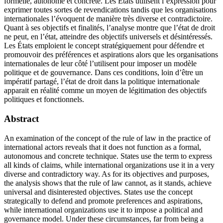
formelle, autonome et concrète. Les États utilisent l’expression pour
exprimer toutes sortes de revendications tandis que les organisations
internationales l’évoquent de manière très diverse et contradictoire.
Quant à ses objectifs et finalités, l’analyse montre que l’état de droit
ne peut, en l’état, atteindre des objectifs universels et désintéressés.
Les États emploient le concept stratégiquement pour défendre et
promouvoir des préférences et aspirations alors que les organisations
internationales de leur côté l’utilisent pour imposer un modèle
politique et de gouvernance. Dans ces conditions, loin d’être un
impératif partagé, l’état de droit dans la politique internationale
apparait en réalité comme un moyen de légitimation des objectifs
politiques et fonctionnels.
Abstract
An examination of the concept of the rule of law in the practice of
international actors reveals that it does not function as a formal,
autonomous and concrete technique. States use the term to express
all kinds of claims, while international organizations use it in a very
diverse and contradictory way. As for its objectives and purposes,
the analysis shows that the rule of law cannot, as it stands, achieve
universal and disinterested objectives. States use the concept
strategically to defend and promote preferences and aspirations,
while international organizations use it to impose a political and
governance model. Under these circumstances, far from being a