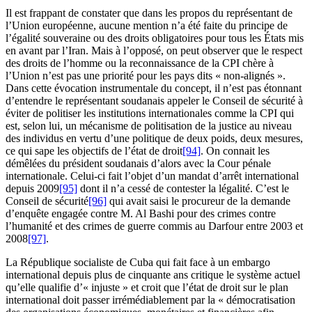
Il est frappant de constater que dans les propos du représentant de
l’Union européenne, aucune mention n’a été faite du principe de
l’égalité souveraine ou des droits obligatoires pour tous les États mis
en avant par l’Iran. Mais à l’opposé, on peut observer que le respect
des droits de l’homme ou la reconnaissance de la CPI chère à
l’Union n’est pas une priorité pour les pays dits « non-alignés ».
Dans cette évocation instrumentale du concept, il n’est pas étonnant
d’entendre le représentant soudanais appeler le Conseil de sécurité à
éviter de politiser les institutions internationales comme la CPI qui
est, selon lui, un mécanisme de politisation de la justice au niveau
des individus en vertu d’une politique de deux poids, deux mesures,
ce qui sape les objectifs de l’état de droit
[94]
. On connait les
démêlées du président soudanais d’alors avec la Cour pénale
internationale. Celui-ci fait l’objet d’un mandat d’arrêt international
depuis 2009
[95]
dont il n’a cessé de contester la légalité. C’est le
Conseil de sécurité
[96]
qui avait saisi le procureur de la demande
d’enquête engagée contre M. Al Bashi pour des crimes contre
l’humanité et des crimes de guerre commis au Darfour entre 2003 et
2008
[97]
.
La République socialiste de Cuba qui fait face à un embargo
international depuis plus de cinquante ans critique le système actuel
qu’elle qualifie d’« injuste » et croit que l’état de droit sur le plan
international doit passer irrémédiablement par la « démocratisation