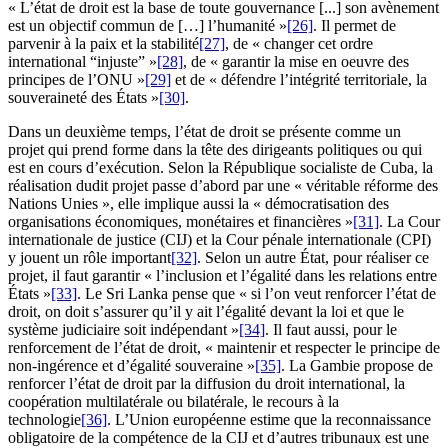
« L’état de droit est la base de toute gouvernance [...] son avènement
est un objectif commun de […] l’humanité »
[26]
. Il permet de
parvenir à la paix et la stabilité
[27]
, de « changer cet ordre
international “injuste” »
[28]
, de « garantir la mise en oeuvre des
principes de l’ONU »
[29]
et de « défendre l’intégrité territoriale, la
souveraineté des États »
[30]
.
Dans un deuxième temps, l’état de droit se présente comme un
projet qui prend forme dans la tête des dirigeants politiques ou qui
est en cours d’exécution. Selon la République socialiste de Cuba, la
réalisation dudit projet passe d’abord par une « véritable réforme des
Nations Unies », elle implique aussi la « démocratisation des
organisations économiques, monétaires et financières »
[31]
. La Cour
internationale de justice (CIJ) et la Cour pénale internationale (CPI)
y jouent un rôle important
[32]
. Selon un autre État, pour réaliser ce
projet, il faut garantir « l’inclusion et l’égalité dans les relations entre
États »
[33]
. Le Sri Lanka pense que « si l’on veut renforcer l’état de
droit, on doit s’assurer qu’il y ait l’égalité devant la loi et que le
système judiciaire soit indépendant »
[34]
. Il faut aussi, pour le
renforcement de l’état de droit, « maintenir et respecter le principe de
non-ingérence et d’égalité souveraine »
[35]
. La Gambie propose de
renforcer l’état de droit par la diffusion du droit international, la
coopération multilatérale ou bilatérale, le recours à la
technologie
[36]
. L’Union européenne estime que la reconnaissance
obligatoire de la compétence de la CIJ et d’autres tribunaux est une