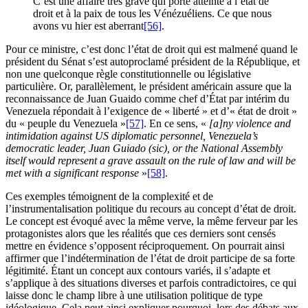
C’est une affaire très grave qui porte atteinte à l’état de
droit et à la paix de tous les Vénézuéliens. Ce que nous
avons vu hier est aberrant
[56]
.
Pour ce ministre, c’est donc l’état de droit qui est malmené quand le
président du Sénat s’est autoproclamé président de la République, et
non une quelconque règle constitutionnelle ou législative
particulière. Or, parallèlement, le président américain assure que la
reconnaissance de Juan Guaido comme chef d’État par intérim du
Venezuela répondait à l’exigence de « liberté » et d’« état de droit »
du « peuple du Venezuela »
[57]
. En ce sens, «
[a]ny violence and
intimidation against US diplomatic personnel, Venezuela’s
democratic leader, Juan Guiado (sic), or the National Assembly
itself would represent a grave assault on the rule of law and will be
met with a significant response
»
[58]
.
Ces exemples témoignent de la complexité et de
l’instrumentalisation politique du recours au concept d’état de droit.
Le concept est évoqué avec la même verve, la même ferveur par les
protagonistes alors que les réalités que ces derniers sont censés
mettre en évidence s’opposent réciproquement. On pourrait ainsi
affirmer que l’indétermination de l’état de droit participe de sa forte
légitimité. Étant un concept aux contours variés, il s’adapte et
s’applique à des situations diverses et parfois contradictoires, ce qui
laisse donc le champ libre à une utilisation politique de type
idéologique. Cela peut ainsi expliquer pourquoi, lors des débats aux