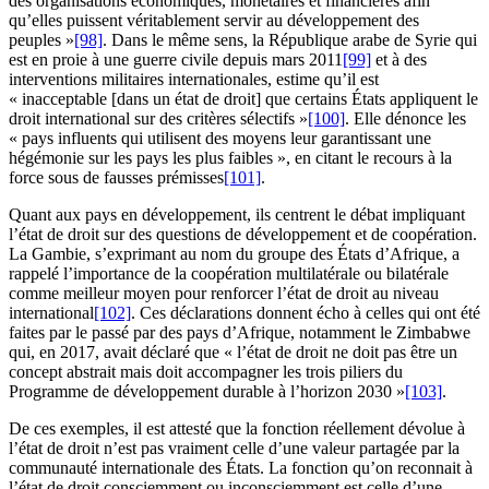
des organisations économiques, monétaires et financières afin
qu’elles puissent véritablement servir au développement des
peuples »
[98]
. Dans le même sens, la République arabe de Syrie qui
est en proie à une guerre civile depuis mars 2011
[99]
et à des
interventions militaires internationales, estime qu’il est
« inacceptable [dans un état de droit] que certains États appliquent le
droit international sur des critères sélectifs »
[100]
. Elle dénonce les
« pays influents qui utilisent des moyens leur garantissant une
hégémonie sur les pays les plus faibles », en citant le recours à la
force sous de fausses prémisses
[101]
.
Quant aux pays en développement, ils centrent le débat impliquant
l’état de droit sur des questions de développement et de coopération.
La Gambie, s’exprimant au nom du groupe des États d’Afrique, a
rappelé l’importance de la coopération multilatérale ou bilatérale
comme meilleur moyen pour renforcer l’état de droit au niveau
international
[102]
. Ces déclarations donnent écho à celles qui ont été
faites par le passé par des pays d’Afrique, notamment le Zimbabwe
qui, en 2017, avait déclaré que « l’état de droit ne doit pas être un
concept abstrait mais doit accompagner les trois piliers du
Programme de développement durable à l’horizon 2030 »
[103]
.
De ces exemples, il est attesté que la fonction réellement dévolue à
l’état de droit n’est pas vraiment celle d’une valeur partagée par la
communauté internationale des États. La fonction qu’on reconnait à
l’état de droit consciemment ou inconsciemment est celle d’une