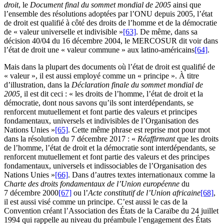
droit
, le
Document final du sommet mondial de 2005
ainsi que
l’ensemble des résolutions adoptées par l’ONU depuis 2005, l’état
de droit est qualifié à côté des droits de l’homme et de la démocratie
de « valeur universelle et indivisible »
[63]
. De même, dans sa
décision 40/04 du 16 décembre 2004, le MERCOSUR dit voir dans
l’état de droit une « valeur commune » aux latino-américains
[64]
.
Mais dans la plupart des documents où l’état de droit est qualifié de
« valeur », il est aussi employé comme un « principe ». À titre
d’illustration, dans la
Déclaration finale du sommet mondial de
2005,
il est dit ceci : « les droits de l’homme, l’état de droit et la
démocratie, dont nous savons qu’ils sont interdépendants, se
renforcent mutuellement et font partie des valeurs et principes
fondamentaux, universels et indivisibles de l’Organisation des
Nations Unies »
[65]
. Cette même phrase est reprise mot pour mot
dans la résolution du 7 décembre 2017 : «
Réaffirmant
que les droits
de l’homme, l’état de droit et la démocratie sont interdépendants, se
renforcent mutuellement et font partie des valeurs et des principes
fondamentaux, universels et indissociables de l’Organisation des
Nations Unies »
[66]
. Dans d’autres textes internationaux comme la
Charte des droits fondamentaux de l’Union européenne
du
7 décembre 2000
[67]
ou l’
Acte constitutif de l’Union africaine
[68]
,
il est aussi visé comme un principe. C’est aussi le cas de la
Convention créant l’Association des États de la Caraïbe du 24 juillet
1994 qui rappelle au niveau du préambule l’engagement des États