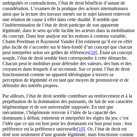
ambiguïtés et contradictions, l’état de droit bénéficie d’autant de
considération. L’examen de la pratique des acteurs internationaux
ainsi que la lecture des travaux menés sur le sujet laissent entrevoir
une relation de cause à effet dans cette dualité. Il semble que
l’indétermination de l’état de droit participe de son apparente
légitimité, dans le sens qu’elle facilite les acteurs dans la mobilisation
du concept. Dans leur analyse sur les notions à contenu variable,
Chaïm Perelman et Raymond Vander Elst estiment qu’il est en effet
plus facile de s’accorder sur le bien-fondé d’un concept que chacun
peut interpréter selon ses grilles de références
[18]
. Étant un concept
souple, l’état de droit semble bien correspondre à cette démarche.
Chacun peut le mobiliser pour défendre des valeurs, des buts et des
croyances dans lesquels il se reconnait. Sur ce point, l’état de droit
fonctionnerait comme un appareil idéologique à travers sa
perception de légitimité et en tant que moyen de promouvoir et de
défendre des intérêts propres.
Par ailleurs, l’état de droit semble contribuer au renforcement et à la
perpétuation de la domination des puissants, du fait de son caractère
hégémonique et de son universalité supposée. En tant que
mécanisme, l’hégémonie renvoie à l’idée de la capacité des
dominants à définir, entretenir et interpréter les règles du jeu; c’est
l’idée que ce qui est bon pour les dominants est bon pour tous : leur
préférence est la préférence universelle
[19]
. Or, l’état de droit est
doté non seulement d’une grande légitimité, mais fonctionne comme