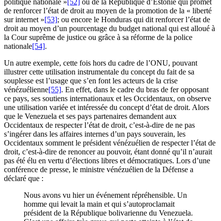
politique nationale »
[52]
ou de la République d’Estonie qui promet
de renforcer l’état de droit au moyen de la promotion de la « liberté
sur internet »
[53]
; ou encore le Honduras qui dit renforcer l’état de
droit au moyen d’un pourcentage du budget national qui est alloué à
la Cour suprême de justice ou grâce à sa réforme de la police
nationale
[54]
.
Un autre exemple, cette fois hors du cadre de l’ONU, pouvant
illustrer cette utilisation instrumentale du concept du fait de sa
souplesse est l’usage que s’en font les acteurs de la crise
vénézuélienne
[55]
. En effet, dans le cadre du bras de fer opposant
ce pays, ses soutiens internationaux et les Occidentaux, on observe
une utilisation variée et intéressée du concept d’état de droit. Alors
que le Venezuela et ses pays partenaires demandent aux
Occidentaux de respecter l’état de droit, c’est-à-dire de ne pas
s’ingérer dans les affaires internes d’un pays souverain, les
Occidentaux somment le président vénézuélien de respecter l’état de
droit, c’est-à-dire de renoncer au pouvoir, étant donné qu’il n’aurait
pas été élu en vertu d’élections libres et démocratiques. Lors d’une
conférence de presse, le ministre vénézuélien de la Défense a
déclaré que :
Nous avons vu hier un événement répréhensible. Un
homme qui levait la main et qui s’autoproclamait
président de la République bolivarienne du Venezuela.