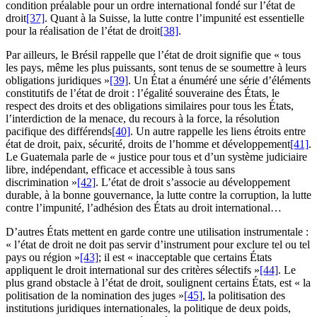
condition préalable pour un ordre international fondé sur l’état de
droit
[37]
. Quant à la Suisse, la lutte contre l’impunité est essentielle
pour la réalisation de l’état de droit
[38]
.
Par ailleurs, le Brésil rappelle que l’état de droit signifie que « tous
les pays, même les plus puissants, sont tenus de se soumettre à leurs
obligations juridiques »
[39]
. Un État a énuméré une série d’éléments
constitutifs de l’état de droit : l’égalité souveraine des États, le
respect des droits et des obligations similaires pour tous les États,
l’interdiction de la menace, du recours à la force, la résolution
pacifique des différends
[40]
. Un autre rappelle les liens étroits entre
état de droit, paix, sécurité, droits de l’homme et développement
[41]
.
Le Guatemala parle de « justice pour tous et d’un système judiciaire
libre, indépendant, efficace et accessible à tous sans
discrimination »
[42]
. L’état de droit s’associe au développement
durable, à la bonne gouvernance, la lutte contre la corruption, la lutte
contre l’impunité, l’adhésion des États au droit international…
D’autres États mettent en garde contre une utilisation instrumentale :
« l’état de droit ne doit pas servir d’instrument pour exclure tel ou tel
pays ou région »
[43]
; il est « inacceptable que certains États
appliquent le droit international sur des critères sélectifs »
[44]
. Le
plus grand obstacle à l’état de droit, soulignent certains États, est « la
politisation de la nomination des juges »
[45]
, la politisation des
institutions juridiques internationales, la politique de deux poids,