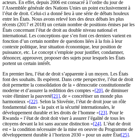
acteurs. En effet, depuis 2006 est consacré à l’ordre du jour de
l’Assemblée générale des Nations Unies un point exclusivement à
l’état de droit. Celui-ci a donné lieu à une série de débats houleux
entre les États. Nous avons relevé lors des deux débats les plus
récents (2017 et 2018) un certain nombre de positions émises par les
États concernant l’état de droit au double niveau national et
international. Les conceptions que s’en font ces derniers varient en
fonction d’un certain nombre de questions liées à la fois à leur
contexte politique, leur situation économique, leur position de
puissance, etc. Le concept s’emploie pour justifier, condamner,
dénoncer, approuver, proposer des sujets pour lesquels les États
portent un certain intérêt.
En premier lieu, l’état de droit s’apparente à un moyen. Les États
font des souhaits. Ils espèrent. Dans cette perspective, l’état de droit
doit permettre la consolidation de la « démocratie constitutionnelle
moderne et d’assurer la reddition des comptes »
[20]
, de diminuer
voire éliminer la pauvreté
[21]
, de « concrétiser un monde plus
harmonieux »
[22]
. Selon la Slovénie, l’état de droit joue un rôle
fondamental dans « la paix et la sécurité internationales, le
développement durable et les droits de l’homme »
[23]
. Pour le
Rwanda « l’état de droit doit viser à assurer l’égalité de tous les
citoyens devant la loi sans aucune distinction »
[24]
. L’état de droit
est « la condition nécessaire de la mise en oeuvre du Programme de
développement durable à l’horizon 2030 » pour un autre État
[25]
.