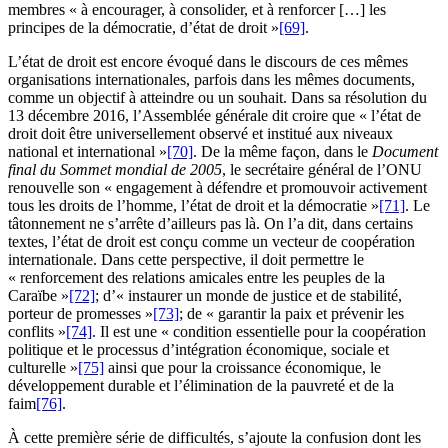
membres « à encourager, à consolider, et à renforcer […] les
principes de la démocratie, d’état de droit »
[69]
.
L’état de droit est encore évoqué dans le discours de ces mêmes
organisations internationales, parfois dans les mêmes documents,
comme un objectif à atteindre ou un souhait. Dans sa résolution du
13 décembre 2016, l’Assemblée générale dit croire que « l’état de
droit doit être universellement observé et institué aux niveaux
national et international »
[70]
. De la même façon, dans le
Document
final du Sommet mondial de 2005
, le secrétaire général de l’ONU
renouvelle son « engagement à défendre et promouvoir activement
tous les droits de l’homme, l’état de droit et la démocratie »
[71]
. Le
tâtonnement ne s’arrête d’ailleurs pas là. On l’a dit, dans certains
textes, l’état de droit est conçu comme un vecteur de coopération
internationale. Dans cette perspective, il doit permettre le
« renforcement des relations amicales entre les peuples de la
Caraïbe »
[72]
; d’« instaurer un monde de justice et de stabilité,
porteur de promesses »
[73]
; de « garantir la paix et prévenir les
conflits »
[74]
. Il est une « condition essentielle pour la coopération
politique et le processus d’intégration économique, sociale et
culturelle »
[75]
ainsi que pour la croissance économique, le
développement durable et l’élimination de la pauvreté et de la
faim
[76]
.
À cette première série de difficultés, s’ajoute la confusion dont les