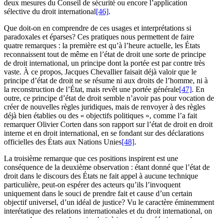
deux mesures du Conseil de sécurité ou encore l’application
sélective du droit international
[46]
.
Que doit-on en comprendre de ces usages et interprétations si
paradoxales et éparses? Ces pratiques nous permettent de faire
quatre remarques : la première est qu’à l’heure actuelle, les États
reconnaissent tout de même en l’état de droit une sorte de principe
de droit international, un principe dont la portée est par contre très
vaste. À ce propos, Jacques Chevallier faisait déjà valoir que le
principe d’état de droit ne se résume ni aux droits de l’homme, ni à
la reconstruction de l’État, mais revêt une portée générale
[47]
. En
outre, ce principe d’état de droit semble n’avoir pas pour vocation de
créer de nouvelles règles juridiques, mais de renvoyer à des règles
déjà bien établies ou des « objectifs politiques », comme l’a fait
remarquer Olivier Corten dans son rapport sur l’état de droit en droit
interne et en droit international, en se fondant sur des déclarations
officielles des États aux Nations Unies
[48]
.
La troisième remarque que ces positions inspirent est une
conséquence de la deuxième observation : étant donné que l’état de
droit dans le discours des États ne fait appel à aucune technique
particulière, peut-on espérer des acteurs qu’ils l’invoquent
uniquement dans le souci de prendre fait et cause d’un certain
objectif universel, d’un idéal de justice? Vu le caractère éminemment
interétatique des relations internationales et du droit international, on