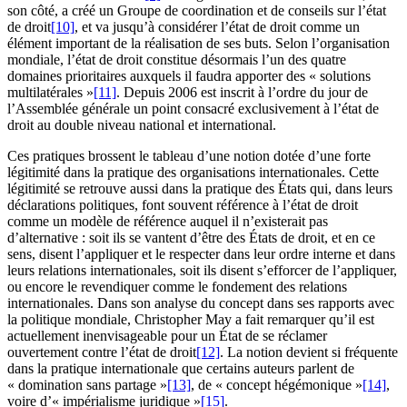
son côté, a créé un Groupe de coordination et de conseils sur l’état
de droit
[10]
, et va jusqu’à considérer l’état de droit comme un
élément important de la réalisation de ses buts. Selon l’organisation
mondiale, l’état de droit constitue désormais l’un des quatre
domaines prioritaires auxquels il faudra apporter des « solutions
multilatérales »
[11]
. Depuis 2006 est inscrit à l’ordre du jour de
l’Assemblée générale un point consacré exclusivement à l’état de
droit au double niveau national et international.
Ces pratiques brossent le tableau d’une notion dotée d’une forte
légitimité dans la pratique des organisations internationales. Cette
légitimité se retrouve aussi dans la pratique des États qui, dans leurs
déclarations politiques, font souvent référence à l’état de droit
comme un modèle de référence auquel il n’existerait pas
d’alternative : soit ils se vantent d’être des États de droit, et en ce
sens, disent l’appliquer et le respecter dans leur ordre interne et dans
leurs relations internationales, soit ils disent s’efforcer de l’appliquer,
ou encore le revendiquer comme le fondement des relations
internationales. Dans son analyse du concept dans ses rapports avec
la politique mondiale, Christopher May a fait remarquer qu’il est
actuellement inenvisageable pour un État de se réclamer
ouvertement contre l’état de droit
[12]
. La notion devient si fréquente
dans la pratique internationale que certains auteurs parlent de
« domination sans partage »
[13]
, de « concept hégémonique »
[14]
,
voire d’« impérialisme juridique »
[15]
.