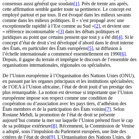
consensus aussi général que soudain
[1]
. Près de trente ans après,
cette affirmation semble garder toute sa pertinence. Le concept est
employé partout et par tous. Il est évoqué dans les milieux savants
comme dans les milieux politiques. Il « s’est propagé avec une
exceptionnelle rapidité à l’Est comme au Sud »
[2]
, et devient une
« référence incontournable »
[3]
dans les débats politiques et
juridiques au point que certains pensent que tout y a été dit
[4]
. Si le
concept d’état de droit s’est développé d’abord dans le droit interne
des États, en particulier des États européens
[5]
, sa diffusion à
l’échelle internationale a commencé essentiellement en 1990
[6]
.
Depuis, il gagne du terrain et imprègne le discours de l’ensemble des
organisations internationales, régionales ou spécialisées.
De l’Union européenne à l’Organisation des Nations Unies (ONU),
en passant par les organes principaux et les institutions spécialisées;
de l’OEA à l’Union africaine, l’état de droit jouit d’un prestige des
plus remarquable. La notion est devenue si importante que l’Union
européenne impose son respect comme une condition de
coopération ou d’association avec les pays tiers, d’adhésion des
États membres et de la participation des États voisins
[7]
. Selon
Rostane Mehdi, la promotion de l’état de droit se présente
aujourd’hui comme la mer sur laquelle l’Union prétend fixer le cap
de sa politique extérieure
[8]
. Récemment, la Commission de Venise
a adopté, sous l’impulsion du Parlement européen, une liste des
critères de l’état de droit
[9]
. L’Organisation des Nations Unies, de