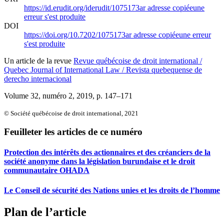
https://id.erudit.org/iderudit/1075173ar
adresse copiée
une
erreur s'est produite
DOI
https://doi.org/10.7202/1075173ar
adresse copiée
une erreur
s'est produite
Un article de la revue
Revue québécoise de droit international /
Quebec Journal of International Law / Revista quebequense de
derecho internacional
Volume 32, numéro 2, 2019
, p. 147–171
© Société québécoise de droit international, 2021
Feuilleter les articles de ce numéro
Protection des intérêts des actionnaires et des créanciers de la
société anonyme dans la législation burundaise et le droit
communautaire OHADA
Le Conseil de sécurité des Nations unies et les droits de l’homme
Plan de l’article