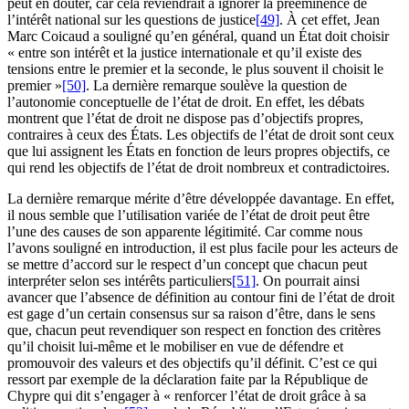
peut en douter, car cela reviendrait à ignorer la prééminence de
l’intérêt national sur les questions de justice
[49]
. À cet effet, Jean
Marc Coicaud a souligné qu’en général, quand un État doit choisir
« entre son intérêt et la justice internationale et qu’il existe des
tensions entre le premier et la seconde, le plus souvent il choisit le
premier »
[50]
. La dernière remarque soulève la question de
l’autonomie conceptuelle de l’état de droit. En effet, les débats
montrent que l’état de droit ne dispose pas d’objectifs propres,
contraires à ceux des États. Les objectifs de l’état de droit sont ceux
que lui assignent les États en fonction de leurs propres objectifs, ce
qui rend les objectifs de l’état de droit nombreux et contradictoires.
La dernière remarque mérite d’être développée davantage. En effet,
il nous semble que l’utilisation variée de l’état de droit peut être
l’une des causes de son apparente légitimité. Car comme nous
l’avons souligné en introduction, il est plus facile pour les acteurs de
se mettre d’accord sur le respect d’un concept que chacun peut
interpréter selon ses intérêts particuliers
[51]
. On pourrait ainsi
avancer que l’absence de définition au contour fini de l’état de droit
est gage d’un certain consensus sur sa raison d’être, dans le sens
que, chacun peut revendiquer son respect en fonction des critères
qu’il choisit lui-même et le mobiliser en vue de défendre et
promouvoir des valeurs et des objectifs qu’il définit. C’est ce qui
ressort par exemple de la déclaration faite par la République de
Chypre qui dit s’engager à « renforcer l’état de droit grâce à sa