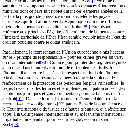
l’état de droit dans les relations internationales
[88]
. Personne ne
saurait nier les importantes sanctions ou les menaces d’interventions
militaires dont ce pays fait l’objet durant ces dernières années de la
part de la plus grande puissance mondiale. Même les pays et
entreprises qui font affaire avec la République islamique d’Iran sont
quelquefois menacés de sanction américaine
[89]
. En faisant
référence aux principes d’égalité, d’interdiction de la menace contre
l’intégrité territoriale de l’État, l’Iran semble vouloir faire de l’état de
droit un bouclier contre le diktat américain.
Parallèlement, le représentant de l’Union européenne a mis l’accent
sur le « principe de responsabilité » pour les crimes graves en vertu
du droit international
[90]
. Comme pour pointer du doigt des régimes
autocrates dans l’autre rive du monde qui violent les droits de
l’homme, il a en outre insisté sur le respect des droits de l’homme.
Ainsi, il évoque des mesures destinées à réduire la violence, le
renforcement de la protection des personnes les plus vulnérables, le
respect des droits des femmes et leur pleine participation au sein des
institutions juridiques et gouvernementales, comme facteurs de l’état
de droit
[91]
. Dans ce forum, l’Union européenne plaide pour la
reconnaissance « obligatoire »
[92]
par les États de la compétence de
la Cour internationale de justice et d’autres tribunaux, et a réitéré son
appui à la Cour pénale internationale et au mécanisme international,
impartial et indépendant pour les crimes graves commis en
Syrie
[93]
.