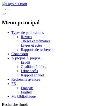
Menu principal
Types de publications
Revues
Thèses et mémoires
Livres et actes
Rapports de recherche
Connexion
À propos
À propos
Érudit
Coalition Publica
Libre accès
Rapport annuel
Recherche avancée
FR
Français
English
Ma bibliothèque
Recherche simple