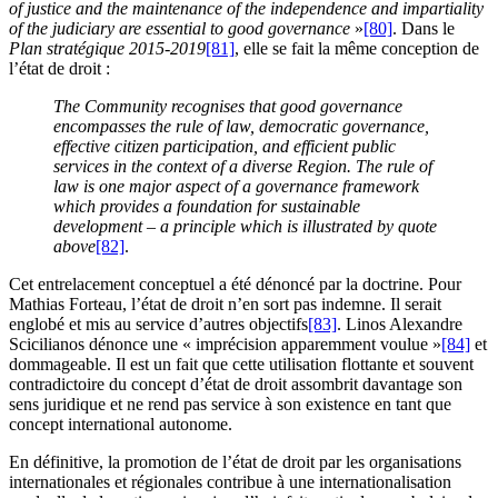
of justice and the maintenance of the independence and impartiality
of the judiciary are essential to good governance
»
[80]
. Dans le
Plan stratégique 2015-2019
[81]
, elle se fait la même conception de
l’état de droit :
The Community recognises that good governance
encompasses the rule of law, democratic governance,
effective citizen participation, and efficient public
services in the context of a diverse Region. The rule of
law is one major aspect of a governance framework
which provides a foundation for sustainable
development – a principle which is illustrated by quote
above
[82]
.
Cet entrelacement conceptuel a été dénoncé par la doctrine. Pour
Mathias Forteau, l’état de droit n’en sort pas indemne. Il serait
englobé et mis au service d’autres objectifs
[83]
. Linos Alexandre
Scicilianos dénonce une « imprécision apparemment voulue »
[84]
et
dommageable. Il est un fait que cette utilisation flottante et souvent
contradictoire du concept d’état de droit assombrit davantage son
sens juridique et ne rend pas service à son existence en tant que
concept international autonome.
En définitive, la promotion de l’état de droit par les organisations
internationales et régionales contribue à une internationalisation