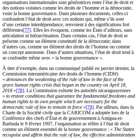
organisations internationales sont génératrices entre l’état de droit et
des notions voisines comme les droits de l’homme et la démocratie,
voire la bonne gouvernance. Dans plusieurs documents, celles-ci
confondent l’état de droit avec ces notions qui, même s’ils sont
d’une certaine interdépendance, renvoient à des significations fort
différentes
[77]
. Elles les évoquent, comme les États d’ailleurs, sans
articulation ni hiérarchisation. Dans certains cas, l’état de droit se
présente comme un élément constitutif de la démocratie; dans
d’autres cas, comme un élément des droits de l’homme ou comme
un concept autonome. Dans d’autres situations, l’état de droit tend à
se confondre même avec « la bonne gouvernance ».
À titre d’exemple, dans un communiqué publié en janvier dernier, la
Commission interaméricaine des droits de l’homme (CIDH)
«
denounces the weakening of the rule of law in the face of the
grave human rights crisis that began in the country on April 18,
2018
»
[78]
. La Commission exhorte les autorités nicaraguayennes
«
to restore conditions that guarantee the fundamental freedoms and
human rights to its own people which are necessary for the
democratic rule of law to remain in force
»
[79]
. Par ailleurs, dans la
Charte de la Société civile que la CARICOM a adoptée lors de la
Conférence des chefs d’État et de gouvernement à Antigua-et-
Barbuda le 9 février 1997, l’organisation se réfère à l’état de droit
comme un élément essentiel de la bonne gouvernance : «
The States
recognise and affirm that the rule of law, the effective administration