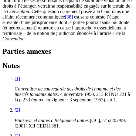
profit d’un de ses ressortissants risquant de subir une violation de ses
droits à l’étranger, verrait sa responsabilité engagée sur le terrain de
la
Convention
. Cette question clairement posée à la Cour dans une
affaire récemment communiquée
[38]
est sans conteste l’étape
suivante d’une jurisprudence dont la portée pourrait sans nul doute
(et heureusement) remettre en cause l’approche « essentiellement
territoriale » de la notion de juridiction énoncée à l’article 1 de la
Convention
.
Parties annexes
Notes
[1]
Convention de sauvegarde des droits de l'homme et des
libertés fondamentales
, 4 novembre 1950, 213 RTNU 221 à
la p 233 (entrée en vigueur : 3 septembre 1953), art 1.
[2]
Bankovic et autres c Belgique et autres
[GC], n°52207/99,
[2001] XII CEDH 361.