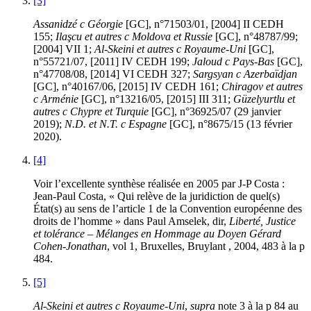
[3]
Assanidzé c Géorgie
[GC], n°71503/01, [2004] II CEDH
155;
I
laşcu
et autres c Moldova et Russie
[GC], n°48787/99;
[2004] VII 1;
Al-Skeini
et autres
c Royaume-Uni
[GC],
n°55721/07, [2011] IV CEDH 199;
Jaloud
c
Pays-Bas
[GC],
n°47708/08, [2014] VI CEDH 327;
Sargsyan c Azerbaïdjan
[GC], n°40167/06, [2015] IV CEDH 161;
Chiragov et autres
c Arménie
[GC], n°13216/05, [2015] III 311;
Güzelyurtlu et
autres c Chypre et Turquie
[GC], n°36925/07 (29 janvier
2019);
N.D. et N.T. c Espagne
[GC], n°8675/15 (13 février
2020).
[4]
Voir l’excellente synthèse réalisée en 2005 par J-P Costa :
Jean-Paul Costa, « Qui relève de la juridiction de quel(s)
État(s) au sens de l’article 1 de la Convention européenne des
droits de l’homme » dans Paul Amselek, dir,
Liberté, Justice
et tolérance – Mélanges en Hommage au Doyen Gérard
Cohen-Jonathan
, vol 1, Bruxelles, Bruylant , 2004, 483 à la p
484.
[5]
Al-Skeini et autres c Royaume-Uni
,
supra
note 3 à la p 84 au