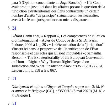
para 5 (Opinion concordante du Juge Bonello) : « [l]a Cour
avait produit jusqu’ici dans les affaires posant la question de la
juridiction extraterritoriale des États contractants un certain
nombre d’arrêts "de principe" statuant selon les nécessités,
avec à la clé une jurisprudence au mieux disparate ».
[6]
Gérard
C
ahin et al, « Rapport », Les compétences de l’État en
droit international – Actes du Colloque de la SFDI, Paris,
Pedone, 2006 à la p 29 : « la détermination de la "juridiction"
s’inscrit ici dans la perspective de l’identification de l’État
responsable et des actes qui lui sont imputables »; Samantha
Besson, « The Extraterritoriality of the European Convention
on Human Rights : Why Human Rights Depend on
Jurisdiction and What Jurisdiction Amounts to » (2012) 25:4,
Leiden J Intl L 858 à la p 867.
[7]
Güzelyurtlu et autres
c
Chypre et Turquie
,
supra
note 3;
M. N.
et autres
c
la
Belgique
[GC], n°3599/18 (5 mai 2020) [
M. N. c
la
Belgique
].
[8]