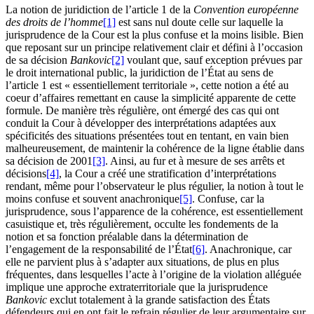
La notion de juridiction de l’article 1 de la
Convention européenne
des droits de l’homme
[1]
est sans nul doute celle sur laquelle la
jurisprudence de la Cour est la plus confuse et la moins lisible. Bien
que reposant sur un principe relativement clair et défini à l’occasion
de sa décision
Bankovic
[2]
voulant que, sauf exception prévues par
le droit international public, la juridiction de l’État au sens de
l’article 1 est « essentiellement territoriale », cette notion a été au
coeur d’affaires remettant en cause la simplicité apparente de cette
formule. De manière très régulière, ont émergé des cas qui ont
conduit la Cour à développer des interprétations adaptées aux
spécificités des situations présentées tout en tentant, en vain bien
malheureusement, de maintenir la cohérence de la ligne établie dans
sa décision de 2001
[3]
. Ainsi, au fur et à mesure de ses arrêts et
décisions
[4]
, la Cour a créé une stratification d’interprétations
rendant, même pour l’observateur le plus régulier, la notion à tout le
moins confuse et souvent anachronique
[5]
. Confuse, car la
jurisprudence, sous l’apparence de la cohérence, est essentiellement
casuistique et, très régulièrement, occulte les fondements de la
notion et sa fonction préalable dans la détermination de
l’engagement de la responsabilité de l’État
[6]
. Anachronique, car
elle ne parvient plus à s’adapter aux situations, de plus en plus
fréquentes, dans lesquelles l’acte à l’origine de la violation alléguée
implique une approche extraterritoriale que la jurisprudence
Bankovic
exclut totalement à la grande satisfaction des États
défendeurs qui en ont fait le refrain régulier de leur argumentaire sur