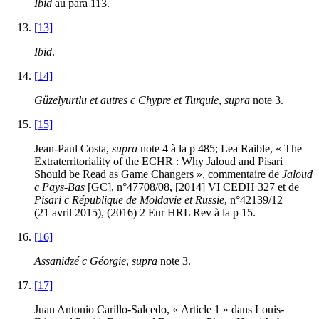
Ibid
au para 113.
[13]
Ibid
.
[14]
Güzelyurtlu et autres c Chypre et Turquie
,
supra
note 3.
[15]
Jean-Paul Costa,
supra
note 4 à la p 485; Lea Raible, « The
Extraterritoriality of the ECHR : Why Jaloud and Pisari
Should be Read as Game Changers », commentaire de
Jaloud
c Pays-Bas
[GC], n°47708/08, [2014] VI CEDH 327 et de
Pisari c République de Moldavie et Russie
, n°42139/12
(21 avril 2015), (2016) 2 Eur HRL Rev à la p 15.
[16]
Assanidzé c Géorgie
,
supra
note 3.
[17]
Juan Antonio Carillo-Salcedo, « Article 1 » dans Louis-