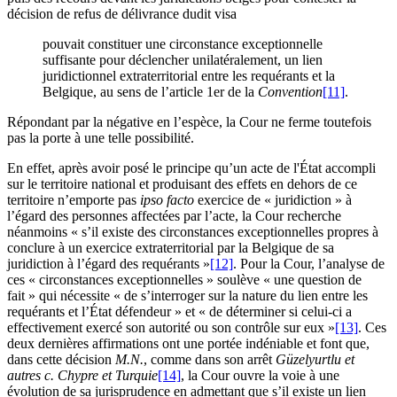
décision de refus de délivrance dudit visa
pouvait constituer une circonstance exceptionnelle
suffisante pour déclencher unilatéralement, un lien
juridictionnel extraterritorial entre les requérants et la
Belgique, au sens de l’article 1er de la
Convention
[11]
.
Répondant par la négative en l’espèce, la Cour ne ferme toutefois
pas la porte à une telle possibilité.
En effet, après avoir posé le principe qu’un acte de l'État accompli
sur le territoire national et produisant des effets en dehors de ce
territoire n’emporte pas
ipso facto
exercice de « juridiction » à
l’égard des personnes affectées par l’acte, la Cour recherche
néanmoins « s’il existe des circonstances exceptionnelles propres à
conclure à un exercice extraterritorial par la Belgique de sa
juridiction à l’égard des requérants »
[12]
. Pour la Cour, l’analyse de
ces « circonstances exceptionnelles » soulève « une question de
fait » qui nécessite « de s’interroger sur la nature du lien entre les
requérants et l’État défendeur » et « de déterminer si celui-ci a
effectivement exercé son autorité ou son contrôle sur eux »
[13]
. Ces
deux dernières affirmations ont une portée indéniable et font que,
dans cette décision
M.N.
, comme dans son arrêt
Güzelyurtlu et
autres c. Chypre et Turquie
[14]
, la Cour ouvre la voie à une
évolution de sa jurisprudence en admettant que s’il existe un lien