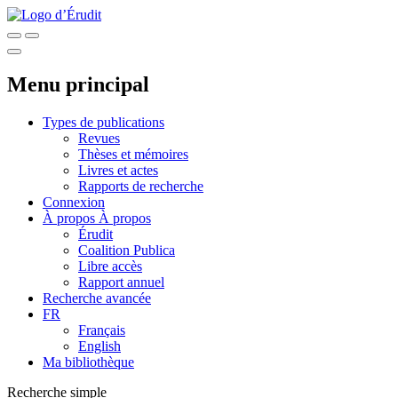
Menu principal
Types de publications
Revues
Thèses et mémoires
Livres et actes
Rapports de recherche
Connexion
À propos
À propos
Érudit
Coalition Publica
Libre accès
Rapport annuel
Recherche avancée
FR
Français
English
Ma bibliothèque
Recherche simple