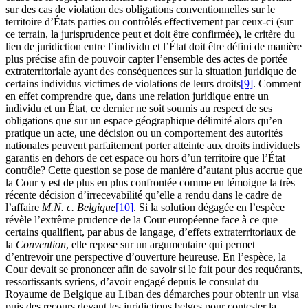
sur des cas de violation des obligations conventionnelles sur le
territoire d’États parties ou contrôlés effectivement par ceux-ci (sur
ce terrain, la jurisprudence peut et doit être confirmée), le critère du
lien de juridiction entre l’individu et l’État doit être défini de manière
plus précise afin de pouvoir capter l’ensemble des actes de portée
extraterritoriale ayant des conséquences sur la situation juridique de
certains individus victimes de violations de leurs droits
[9]
. Comment
en effet comprendre que, dans une relation juridique entre un
individu et un État, ce dernier ne soit soumis au respect de ses
obligations que sur un espace géographique délimité alors qu’en
pratique un acte, une décision ou un comportement des autorités
nationales peuvent parfaitement porter atteinte aux droits individuels
garantis en dehors de cet espace ou hors d’un territoire que l’État
contrôle? Cette question se pose de manière d’autant plus accrue que
la Cour y est de plus en plus confrontée comme en témoigne la très
récente décision d’irrecevabilité qu’elle a rendu dans le cadre de
l’affaire
M.N. c. Belgique
[10]
. Si la solution dégagée en l’espèce
révèle l’extrême prudence de la Cour européenne face à ce que
certains qualifient, par abus de langage, d’effets extraterritoriaux de
la
Convention
, elle repose sur un argumentaire qui permet
d’entrevoir une perspective d’ouverture heureuse. En l’espèce, la
Cour devait se prononcer afin de savoir si le fait pour des requérants,
ressortissants syriens, d’avoir engagé depuis le consulat du
Royaume de Belgique au Liban des démarches pour obtenir un visa
puis des recours devant les juridictions belges pour contester la