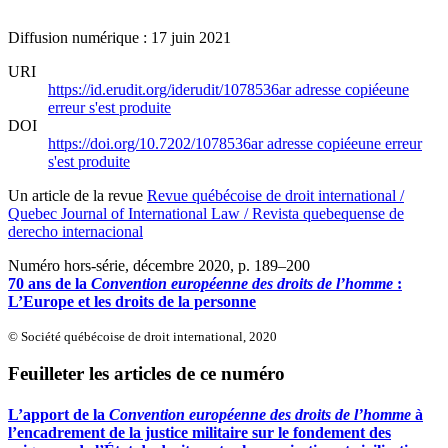
Diffusion numérique : 17 juin 2021
URI
https://id.erudit.org/iderudit/1078536ar
adresse copiée
une
erreur s'est produite
DOI
https://doi.org/10.7202/1078536ar
adresse copiée
une erreur
s'est produite
Un article de la revue
Revue québécoise de droit international /
Quebec Journal of International Law / Revista quebequense de
derecho internacional
Numéro hors-série, décembre 2020
, p. 189–200
70 ans de la
Convention européenne des droits de l’homme
:
L’Europe et les droits de la personne
© Société québécoise de droit international, 2020
Feuilleter les articles de ce numéro
L’apport de la
Convention européenne des droits de l’homme
à
l’encadrement de la justice militaire sur le fondement des