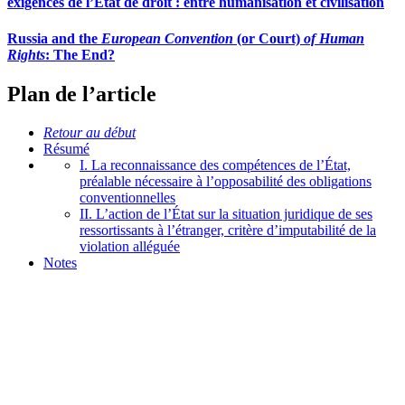
exigences de l’État de droit : entre humanisation et civilisation
Russia and the
European Convention
(or Court)
of Human
Rights
: The End?
Plan de l’article
Retour au début
Résumé
I. La reconnaissance des compétences de l’État,
préalable nécessaire à l’opposabilité des obligations
conventionnelles
II. L’action de l’État sur la situation juridique de ses
ressortissants à l’étranger, critère d’imputabilité de la
violation alléguée
Notes