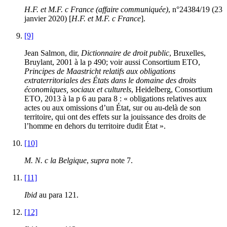
H.F. et M.F. c France (affaire communiquée)
, n°24384/19 (23
janvier 2020) [
H.F. et M.F. c France
].
[9]
Jean Salmon, dir,
Dictionnaire de droit public
, Bruxelles,
Bruylant, 2001 à la p 490; voir aussi Consortium ETO,
Principes de Maastricht relatifs aux obligations
extraterritoriales des États dans le domaine des droits
économiques, sociaux et culturels
, Heidelberg, Consortium
ETO, 2013 à la p 6 au para 8 : « obligations relatives aux
actes ou aux omissions d’un État, sur ou au-delà de son
territoire, qui ont des effets sur la jouissance des droits de
l’homme en dehors du territoire dudit État ».
[10]
M. N. c la Belgique
,
supra
note 7.
[11]
Ibid
au para 121.
[12]