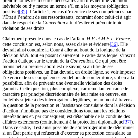
prendre toutes les mesures nécessaires afin d’éviter une violation
inévitable ou d’y mettre un terme s’il en a les moyens (obligation
positive)
[35]
. L’article 1, en cas d’exercice de ses compétences par
l’État à l’endroit de ses ressortissants, contraint donc celui-ci à agir
dans le respect de la
Convention
afin d’éviter et prévenir toute
violation de ses droits.
Clairement présente dans le cas de l’affaire
H.F. et M.F. c. France
,
cette conclusion est, selon nous, assez claire et évidente
[36]
. Elle
devrait ainsi conduire la Cour à aller au bout de la logique de la
décision
M.N.
tout en posant clairement le cadre dans lequel s’inscrit
l’action étatique sur le terrain de la
Conventio
n. Ce qui peut être
moins net au premier abord est de savoir, si au titre de ses
obligations positives, un État devrait, en droite ligne, se voir imposer
l’exercice de ses compétences en dehors de son territoire, s’il en a la
possibilité, afin de prévenir une éventuelle violation des droits
garantis. Cette question, plus complexe, car remettant en cause le
caractère par principe discrétionnaire de leur mise en oeuvre, est
toutefois sujette à des interrogations légitimes, notamment à travers
la question de la protection et l’assistance consulaire dont la décision
d’action n’implique pas de considérations touchant les relations
interétatiques et, par conséquent, est détachable de la conduite des
affaires extérieures (contrairement à la protection diplomatique
[37]
).
Dans ce cadre, il est ainsi possible de s’interroger afin de déterminer
si un État partie qui refuserait d’exercer sa protection consulaire au