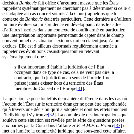
décision
Bankovic
fait office d’argument massue que les États
rappellent systématiquement ne cherchant pas à déterminer si celle-ci
est adaptée au cas concret soumis à la Cour (rappelons que le
contexte de
Bankovic
était très particulier). Cette dernière a d’ailleurs
pu faire évoluer sa jurisprudence en développant, dans le cadre
d’affaires inscrites dans un contexte de conflit armé en particulier,
une interprétation importante permettant de capter dans le champ
conventionnel des situations externes qui en étaient jusqu’alors
exclues. Elle est d’ailleurs désormais régulièrement amenée à
rappeler ces évolutions casuistiques tout en relevant
systématiquement que :
s’il est important d’établir la juridiction de l’État
occupant dans ce type de cas, cela ne veut pas dire, a
contrario, que la juridiction au sens de l’article 1 ne
puisse jamais exister hors du territoire des États
membres du Conseil de l’Europe
[31]
.
La question se pose toutefois de manière différente dans les cas où
l’action de l’État sur le territoire étranger ne peut être appréhendée
qu’à travers une décision qu’il a adoptée et dont les effets touchent
l’individu qui s’y trouve
[32]
. La complexité des interrogations que
soulève cette situation est révélée par la série de questions posées
aux parties par la Cour dans l’affaire
H.F. et M.F. c. France
[33]
et
met en lumière la complexité juridique que sous-tend cette affaire.