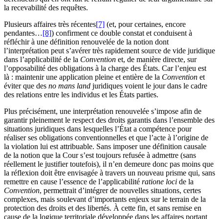
la recevabilité des requêtes.
Plusieurs affaires très récentes
[7]
(et, pour certaines, encore
pendantes…
[8]
) confirment ce double constat et conduisent à
réfléchir à une définition renouvelée de la notion dont
l’interprétation peut s’avérer très rapidement source de vide juridique
dans l’applicabilité de la
Convention
et, de manière directe, sur
l’opposabilité des obligations à la charge des États. Car l’enjeu est
là : maintenir une application pleine et entière de la
Convention
et
éviter que des
no mans land
juridiques voient le jour dans le cadre
des relations entre les individus et les États parties.
Plus précisément, une interprétation renouvelée s’impose afin de
garantir pleinement le respect des droits garantis dans l’ensemble des
situations juridiques dans lesquelles l’État a compétence pour
réaliser ses obligations conventionnelles et que l’acte à l’origine de
la violation lui est attribuable. Sans imposer une définition causale
de la notion que la Cour s’est toujours refusée à admettre (sans
réellement le justifier toutefois), il n’en demeure donc pas moins que
la réflexion doit être envisagée à travers un nouveau prisme qui, sans
remettre en cause l’essence de l’applicabilité
ratione loci
de la
Convention
, permettrait d’intégrer de nouvelles situations, certes
complexes, mais soulevant d’importants enjeux sur le terrain de la
protection des droits et des libertés. À cette fin, et sans remise en
cause de la logique territoriale développée dans les affaires portant