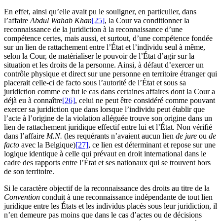
En effet, ainsi qu’elle avait pu le souligner, en particulier, dans
l’affaire
Abdul Wahab Khan
[25]
, la Cour va conditionner la
reconnaissance de la juridiction à la reconnaissance d’une
compétence certes, mais aussi, et surtout, d’une compétence fondée
sur un lien de rattachement entre l’État et l’individu seul à même,
selon la Cour, de matérialiser le pouvoir de l’État d’agir sur la
situation et les droits de la personne. Ainsi, à défaut d’exercer un
contrôle physique et direct sur une personne en territoire étranger qui
placerait celle-ci de facto sous l’autorité de l’État et sous sa
juridiction comme ce fut le cas dans certaines affaires dont la Cour a
déjà eu à connaître
[26]
, celui ne peut être considéré comme pouvant
exercer sa juridiction que dans lorsque l’individu peut établir que
l’acte à l’origine de la violation alléguée trouve son origine dans un
lien de rattachement juridique effectif entre lui et l’État. Non vérifié
dans l’affaire
M.N.
(les requérants n’avaient aucun lien
de jure
ou
de
facto
avec la Belgique)
[27]
, ce lien est déterminant et repose sur une
logique identique à celle qui prévaut en droit international dans le
cadre des rapports entre l’État et ses nationaux qui se trouvent hors
de son territoire.
Si le caractère objectif de la reconnaissance des droits au titre de la
Convention
conduit à une reconnaissance indépendante de tout lien
juridique entre les États et les individus placés sous leur juridiction, il
n’en demeure pas moins que dans le cas d’actes ou de décisions