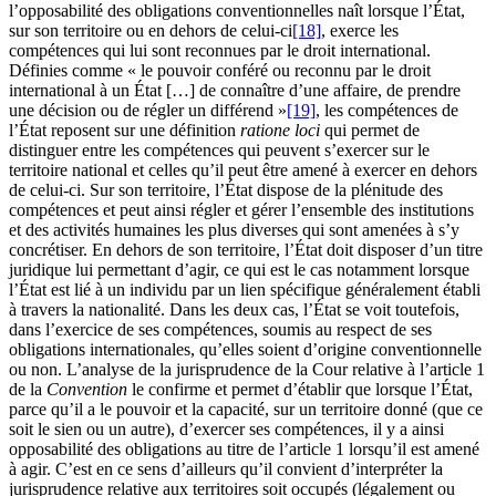
l’opposabilité des obligations conventionnelles naît lorsque l’État,
sur son territoire ou en dehors de celui-ci
[18]
, exerce les
compétences qui lui sont reconnues par le droit international.
Définies comme « le pouvoir conféré ou reconnu par le droit
international à un État […] de connaître d’une affaire, de prendre
une décision ou de régler un différend »
[19]
, les compétences de
l’État reposent sur une définition
ratione loci
qui permet de
distinguer entre les compétences qui peuvent s’exercer sur le
territoire national et celles qu’il peut être amené à exercer en dehors
de celui-ci. Sur son territoire, l’État dispose de la plénitude des
compétences et peut ainsi régler et gérer l’ensemble des institutions
et des activités humaines les plus diverses qui sont amenées à s’y
concrétiser. En dehors de son territoire, l’État doit disposer d’un titre
juridique lui permettant d’agir, ce qui est le cas notamment lorsque
l’État est lié à un individu par un lien spécifique généralement établi
à travers la nationalité. Dans les deux cas, l’État se voit toutefois,
dans l’exercice de ses compétences, soumis au respect de ses
obligations internationales, qu’elles soient d’origine conventionnelle
ou non. L’analyse de la jurisprudence de la Cour relative à l’article 1
de la
Convention
le confirme et permet d’établir que lorsque l’État,
parce qu’il a le pouvoir et la capacité, sur un territoire donné (que ce
soit le sien ou un autre), d’exercer ses compétences, il y a ainsi
opposabilité des obligations au titre de l’article 1 lorsqu’il est amené
à agir. C’est en ce sens d’ailleurs qu’il convient d’interpréter la
jurisprudence relative aux territoires soit occupés (légalement ou