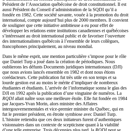
Président de l’Association québécoise de droit constitutionnel. Il est
aussi Président du Conseil d’administration de la SQDI qu’il a
fondée en 1982. Cette société savante, vouée à la promotion du droit
international, compte aujourd’hui plus de 2000 membres. Il convient
de souligner que cette initiative ambitieuse a eu pour effet de
développer les relations entre institutions canadiennes et québécoises
s’intéressant au droit international public et de favoriser l’ouverture
des internationalistes québécois à l’ensemble de leurs collègues,
francophones principalement, au niveau mondial.
Dans le même esprit, une mention particulière s’impose pour le rôle
que Daniel Turp a joué dans la création de périodiques. Nous
oublierons les défunts Documents juridiques internationaux (DJI)
que nous avions lancés ensemble en 1982 et dont nous étions
corédacteurs. Cette publication fut très utile en son temps et sa
lourde gestion eut au moins le mérite d’impliquer de nombreux
étudiantes et étudiants. L’arrivée de l’informatique sonna le glas des
DJI en 1992 après la publication d’une vingtaine de numéros. La
RQDI
allait naître sous une meilleure étoile. Elle fut fondée en 1984
par Jacques-Yvan Morin, alors ministre des Affaires
intergouvernementales et vice-premier ministre du Québec, qui en
fut le premier président, en étroite symbiose avec Daniel Turp.
L’histoire retiendra que ces deux initiateurs furent d’authentiques
visionnaires dans un contexte de scepticisme quant à la viabilité
d’une telle entreprise. Trois décennies plus tard, la
RQDI
peut se