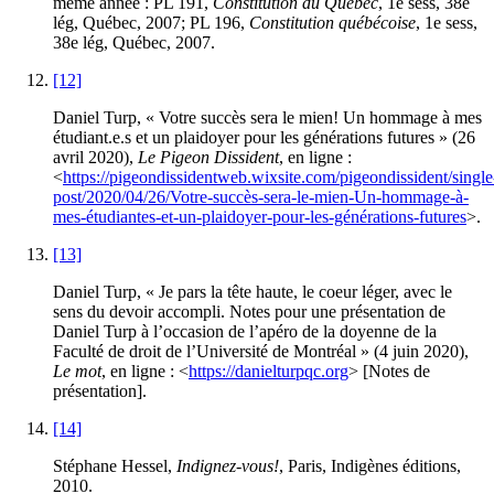
même année : PL 191,
Constitution du Québec
, 1e sess, 38e
lég, Québec, 2007; PL 196,
Constitution québécoise
, 1e sess,
38e lég, Québec, 2007.
[12]
Daniel Turp, « Votre succès sera le mien! Un hommage à mes
étudiant.e.s et un plaidoyer pour les générations futures » (26
avril 2020),
Le Pigeon Dissident
, en ligne :
<
https://pigeondissidentweb.wixsite.com/pigeondissident/single
post/2020/04/26/Votre-succès-sera-le-mien-Un-hommage-à-
mes-étudiantes-et-un-plaidoyer-pour-les-générations-futures
>.
[13]
Daniel Turp, « Je pars la tête haute, le coeur léger, avec le
sens du devoir accompli. Notes pour une présentation de
Daniel Turp à l’occasion de l’apéro de la doyenne de la
Faculté de droit de l’Université de Montréal » (4 juin 2020),
Le mot
, en ligne : <
https://danielturpqc.org
> [Notes de
présentation].
[14]
Stéphane Hessel,
Indignez-vous!
, Paris, Indigènes éditions,
2010.