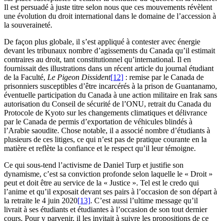
Il est persuadé à juste titre selon nous que ces mouvements révèlent
une évolution du droit international dans le domaine de l’accession à
la souveraineté.
De façon plus globale, il s’est appliqué à contester avec énergie
devant les tribunaux nombre d’agissements du Canada qu’il estimait
contraires au droit, tant constitutionnel qu’international. Il en
fournissait des illustrations dans un récent article du journal étudiant
de la Faculté,
Le Pigeon Dissident
[12]
: remise par le Canada de
prisonniers susceptibles d’être incarcérés à la prison de Guantanamo,
éventuelle participation du Canada à une action militaire en Irak sans
autorisation du Conseil de sécurité de l’ONU, retrait du Canada du
Protocole de Kyoto sur les changements climatiques et délivrance
par le Canada de permis d’exportation de véhicules blindés à
l’Arabie saoudite. Chose notable, il a associé nombre d’étudiants à
plusieurs de ces litiges, ce qui n’est pas de pratique courante en la
matière et reflète la confiance et le respect qu’il leur témoigne.
Ce qui sous-tend l’activisme de Daniel Turp et justifie son
dynamisme, c’est sa conviction profonde selon laquelle le « Droit »
peut et doit être au service de la « Justice ». Tel est le credo qui
l’anime et qu’il exposait devant ses pairs à l’occasion de son départ à
la retraite le 4 juin 2020
[13]
. C’est aussi l’ultime message qu’il
livrait à ses étudiants et étudiantes à l’occasion de son tout dernier
cours. Pour y parvenir, il les invitait à suivre les propositions de ce