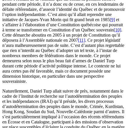
pendant cette période, il n’a donc eu de cesse, en ces lendemains de
défaite référendaire, d’asseoir l’identité du Québec et de promouvoir
l’option indépendantiste. C’est ainsi qu’il allait reprendre une
initiative de Jacques-Yvan Morin qui fit grand bruit en 1985
[9]
et
s’affairer à l’élaboration d’une Constitution québécoise qui pourrait
à terme se transformer en Constitution d’un Québec souverain
[10]
.
Cette démarche aboutira en 2005 à un projet de Constitution qu’il
déposera à l’Assemblée nationale en 2007
[11]
. Ce projet législatif
n’aura malheureusement pas de suite. C’est d’autant plus regrettable
que rien n’interdit au Québec d’adopter un tel texte, à l’instar de
nombreux membres de fédérations dans le monde. Ce projet
demeurera selon nous le plus beau fait d’armes de Daniel Turp
durant cette période d’activité politique intense. Le contexte ne lui
aura certes pas été favorable, mais ce document possède une
dimension historique, en particulier dans une perspective
souverainiste.
Naturellement, Daniel Turp allait suivre de près, notamment dans le
cadre de l’Institut de recherche sur l’autodétermination des peuples
et les indépendances (IRAI) qu’il préside, les divers processus
d’autodétermination des peuples dans le monde, Crimée, Kurdistan,
Hong Kong, Soudan du Sud, Nouvelle-Calédonie parmi d’autres. Il
s’est particulièrement impliqué à l’occasion des récents référendums
en Écosse et en Catalogne, participant à des missions d’observation
sur place susceptibles d’éclairer la conduite du Québec en la matière.