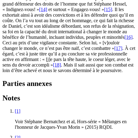
grand défenseur des droits de l’homme que fut Stéphane Hessel,
« Indignez-vous! »
[14]
et surtout « Engagez-vous! »
[15]
. Il les
exhortait ainsi à avoir des convictions et à les défendre quoi qu’il en
coûte. On l’a vu tout au long de cet hommage, ce qui fait la richesse
de Daniel, c’est son idéalisme débordant, son refus de la résignation,
sa foi en la capacité du droit international à changer le monde au
bénéfice de l’humanité, incluant individus, peuples et minorités
[16]
.
Ceci au prix d’une vigilance constante. Selon lui, « [v]ouloir
changer le monde, ce n’est pas être naïf, c’est combattre »
[17]
. À cet
égard, c’est à juste titre qu’il a pu conclure sa vie professionnelle
active en affirmant : « [j]e pars la tête haute, le coeur léger, avec le
sens du devoir accompli »
[18]
. Mais il sait aussi que son combat est
loin d’être achevé et nous le savons déterminé à le poursuivre.
Parties annexes
Notes
[1]
Voir Stéphane Bernatchez et al, Hors-série « Mélanges en
l'honneur de Jacques-Yvan Morin » (2015) RQDI.
[2]