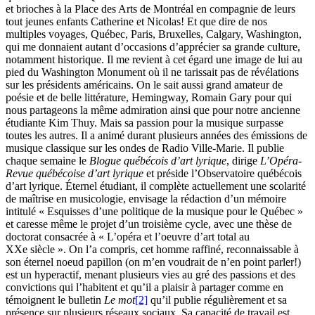
et brioches à la Place des Arts de Montréal en compagnie de leurs
tout jeunes enfants Catherine et Nicolas! Et que dire de nos
multiples voyages, Québec, Paris, Bruxelles, Calgary, Washington,
qui me donnaient autant d’occasions d’apprécier sa grande culture,
notamment historique. Il me revient à cet égard une image de lui au
pied du Washington Monument où il ne tarissait pas de révélations
sur les présidents américains. On le sait aussi grand amateur de
poésie et de belle littérature, Hemingway, Romain Gary pour qui
nous partageons la même admiration ainsi que pour notre ancienne
étudiante Kim Thuy. Mais sa passion pour la musique surpasse
toutes les autres. Il a animé durant plusieurs années des émissions de
musique classique sur les ondes de Radio Ville-Marie. Il publie
chaque semaine le
Blogue québécois d’art lyrique
, dirige
L’Opéra-
Revue québécoise d’art lyrique
et préside l’Observatoire québécois
d’art lyrique. Éternel étudiant, il complète actuellement une scolarité
de maîtrise en musicologie, envisage la rédaction d’un mémoire
intitulé « Esquisses d’une politique de la musique pour le Québec »
et caresse même le projet d’un troisième cycle, avec une thèse de
doctorat consacrée à « L’opéra et l’oeuvre d’art total au
XXe siècle ». On l’a compris, cet homme raffiné, reconnaissable à
son éternel noeud papillon (on m’en voudrait de n’en point parler!)
est un hyperactif, menant plusieurs vies au gré des passions et des
convictions qui l’habitent et qu’il a plaisir à partager comme en
témoignent le bulletin
Le mot
[2]
qu’il publie régulièrement et sa
présence sur plusieurs réseaux sociaux. Sa capacité de travail est