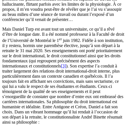
hallucinante, flirtant parfois avec les limites de la physiologie. À ce
propos, il m’en voudra peut-être de révéler que je l’ai vu s’assoupir
au beau milieu d’une séance de travail ou durant l’exposé d’un
conférencier qu’il venait de présenter…
Mais Daniel Turp est avant tout un universitaire, ce qu’il a rêvé
d’être de longue date. Il a été nommé professeur à la Faculté de droit
er
de l’Université de Montréal le 1
juin 1982. Fidèle à son institution,
il y restera, hormis une parenthèse élective, jusqu’à son départ à la
retraite le 31 mai 2020. Ses enseignements ont porté prioritairement
sur le droit international, le droit constitutionnel ainsi que les droits
fondamentaux (qui regroupent précisément des aspects
internationaux et constitutionnels
[3]
). Son expertise l’a conduit à
traiter largement des relations droit international-droit interne, plus
particulièrement dans un contexte canadien et québécois. Il l’a
toujours fait en affichant ses convictions, mais sans sectarisme, ce
qui lui a valu le respect de ses étudiantes et étudiants. Ceux-ci
témoignent de la qualité de ses enseignements et il peut
s’enorgueillir de constater que nombre d’entre eux ont embrassé des
carrières internationales. Sa philosophie du droit international est
humaniste et idéaliste. Entre Antigone et Créon, Daniel a fait son
choix. Dans un vibrant hommage qu’il lui rendait à l’occasion de
son départ à la retraite, le constitutionnaliste André Binette résumait
ainsi sa philosophie :