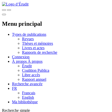
Menu principal
Types de publications
Revues
Thèses et mémoires
Livres et actes
Rapports de recherche
Connexion
À propos
À propos
Érudit
Coalition Publica
Libre accès
Rapport annuel
Recherche avancée
FR
Français
English
Ma bibliothèque
Recherche simple