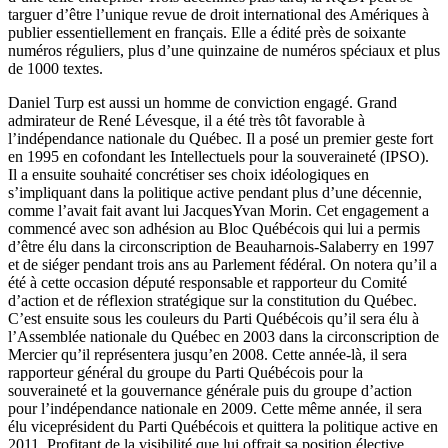
targuer d’être l’unique revue de droit international des Amériques à
publier essentiellement en français. Elle a édité près de soixante
numéros réguliers, plus d’une quinzaine de numéros spéciaux et plus
de 1000 textes.
Daniel Turp est aussi un homme de conviction engagé. Grand
admirateur de René Lévesque, il a été très tôt favorable à
l’indépendance nationale du Québec. Il a posé un premier geste fort
en 1995 en cofondant les Intellectuels pour la souveraineté (IPSO).
Il a ensuite souhaité concrétiser ses choix idéologiques en
s’impliquant dans la politique active pendant plus d’une décennie,
comme l’avait fait avant lui JacquesYvan Morin. Cet engagement a
commencé avec son adhésion au Bloc Québécois qui lui a permis
d’être élu dans la circonscription de Beauharnois-Salaberry en 1997
et de siéger pendant trois ans au Parlement fédéral. On notera qu’il a
été à cette occasion député responsable et rapporteur du Comité
d’action et de réflexion stratégique sur la constitution du Québec.
C’est ensuite sous les couleurs du Parti Québécois qu’il sera élu à
l’Assemblée nationale du Québec en 2003 dans la circonscription de
Mercier qu’il représentera jusqu’en 2008. Cette année-là, il sera
rapporteur général du groupe du Parti Québécois pour la
souveraineté et la gouvernance générale puis du groupe d’action
pour l’indépendance nationale en 2009. Cette même année, il sera
élu viceprésident du Parti Québécois et quittera la politique active en
2011. Profitant de la visibilité que lui offrait sa position élective