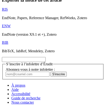
Exporter la notice de cet article
RIS
EndNote, Papers, Reference Manager, RefWorks, Zotero
ENW
EndNote (version X9.1 et +), Zotero
BIB
BibTeX, JabRef, Mendeley, Zotero
S’inscrire à l’infolettre d’Érudit
Abonnez-vous à notre infolettre :
À propos
Aide
Accessibilité
Guide de recherche
Nous contacter