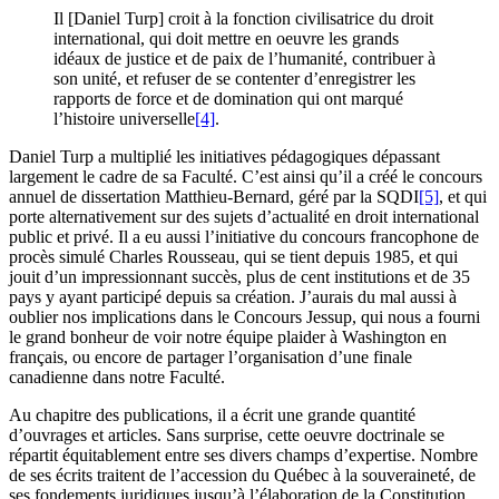
Il [Daniel Turp] croit à la fonction civilisatrice du droit
international, qui doit mettre en oeuvre les grands
idéaux de justice et de paix de l’humanité, contribuer à
son unité, et refuser de se contenter d’enregistrer les
rapports de force et de domination qui ont marqué
l’histoire universelle
[4]
.
Daniel Turp a multiplié les initiatives pédagogiques dépassant
largement le cadre de sa Faculté. C’est ainsi qu’il a créé le concours
annuel de dissertation Matthieu-Bernard, géré par la SQDI
[5]
, et qui
porte alternativement sur des sujets d’actualité en droit international
public et privé. Il a eu aussi l’initiative du concours francophone de
procès simulé Charles Rousseau, qui se tient depuis 1985, et qui
jouit d’un impressionnant succès, plus de cent institutions et de 35
pays y ayant participé depuis sa création. J’aurais du mal aussi à
oublier nos implications dans le Concours Jessup, qui nous a fourni
le grand bonheur de voir notre équipe plaider à Washington en
français, ou encore de partager l’organisation d’une finale
canadienne dans notre Faculté.
Au chapitre des publications, il a écrit une grande quantité
d’ouvrages et articles. Sans surprise, cette oeuvre doctrinale se
répartit équitablement entre ses divers champs d’expertise. Nombre
de ses écrits traitent de l’accession du Québec à la souveraineté, de
ses fondements juridiques jusqu’à l’élaboration de la Constitution