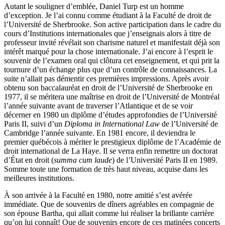
Autant le souligner d’emblée, Daniel Turp est un homme
d’exception. Je l’ai connu comme étudiant à la Faculté de droit de
l’Université de Sherbrooke. Son active participation dans le cadre du
cours d’Institutions internationales que j’enseignais alors à titre de
professeur invité révélait son charisme naturel et manifestait déjà son
intérêt marqué pour la chose internationale. J’ai encore à l’esprit le
souvenir de l’examen oral qui clôtura cet enseignement, et qui prit la
tournure d’un échange plus que d’un contrôle de connaissances. La
suite n’allait pas démentir ces premières impressions. Après avoir
obtenu son baccalauréat en droit de l’Université de Sherbrooke en
1977, il se méritera une maîtrise en droit de l’Université de Montréal
l’année suivante avant de traverser l’Atlantique et de se voir
décerner en 1980 un diplôme d’études approfondies de l’Université
Paris II, suivi d’un
Diploma in International Law
de l’Université de
Cambridge l’année suivante. En 1981 encore, il deviendra le
premier québécois à mériter le prestigieux diplôme de l’Académie de
droit international de La Haye. Il se verra enfin remettre un doctorat
d’État en droit (
summa cum laude
) de l’Université Paris II en 1989.
Somme toute une formation de très haut niveau, acquise dans les
meilleures institutions.
À son arrivée à la Faculté en 1980, notre amitié s’est avérée
immédiate. Que de souvenirs de dîners agréables en compagnie de
son épouse Bartha, qui allait comme lui réaliser la brillante carrière
qu’on lui connaît! Que de souvenirs encore de ces matinées concerts