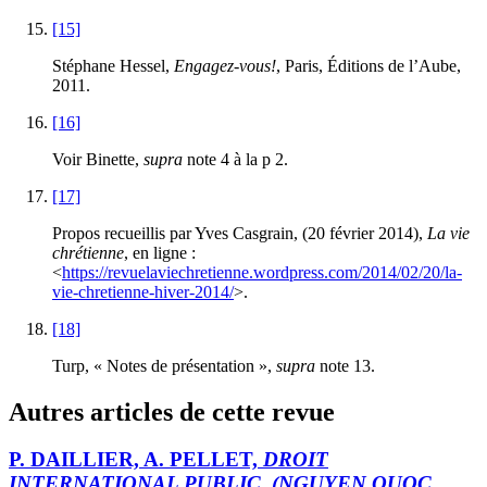
[15]
Stéphane Hessel,
Engagez-vous!
, Paris, Éditions de l’Aube,
2011.
[16]
Voir Binette,
supra
note 4 à la p 2.
[17]
Propos recueillis par Yves Casgrain, (20 février 2014),
La vie
chrétienne
, en ligne :
<
https://revuelaviechretienne.wordpress.com/2014/02/20/la-
vie-chretienne-hiver-2014/
>.
[18]
Turp, « Notes de présentation »,
supra
note 13.
Autres articles de cette revue
P. DAILLIER, A. PELLET,
DROIT
INTERNATIONAL PUBLIC
,
(NGUYEN QUOC