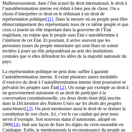
Malheureusement, dans l’état actuel du droit international, le droit à
l’autodétermination interne est réduit à bien peu de chose. On a
choisi d’interpréter ce droit en le réduisant à un droit de
représentation politique
[11]
. Dans la mesure où un peuple peut élire
démocratiquement des représentants issus de ce même peuple et que
ceux-ci jouent un rôle important dans la gouverne de l’État
englobant, on estime que le peuple sans État s’autodétermine à
l’intérieur de cet État. Et pourtant, il arrive souvent que les
personnes issues du peuple minoritaire qui sont élues ne soient
invitées à jouer un rôle prépondérant au sein des institutions
centrales que si elles défendent les idées de la majorité nationale du
pays.
La représentation politique ne peut donc suffire à garantir
l’autodétermination interne. Il existe plusieurs autres modalités
d’exercice du droit à l’autodétermination interne dont pourraient se
prévaloir les peuples sans État
[12]
. On songe par exemple au droit à
un gouvernement autonome et au droit de participer à la
conversation constitutionnelle, ces deux droits étant déjà inscrits
dans la
Déclaration des Nations Unies sur les droits des peuples
autochtones
[13]
. On peut mentionner aussi le droit de se donner la
constitution de son choix. Ici, c’est le cas catalan qui peut nous
servir d’exemple. Son nouveau statut d’autonomie, adopté en
2006
[14]
, était une façon de fixer les règles du vivre-ensemble en
Catalogne. Enfin, je mentionnerais la reconnaissance du peuple au