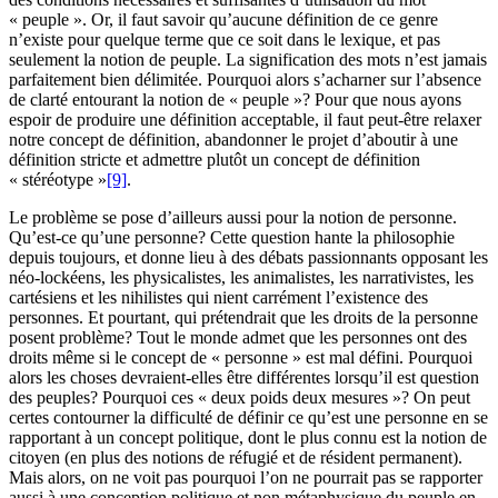
« peuple ». Or, il faut savoir qu’aucune définition de ce genre
n’existe pour quelque terme que ce soit dans le lexique, et pas
seulement la notion de peuple. La signification des mots n’est jamais
parfaitement bien délimitée. Pourquoi alors s’acharner sur l’absence
de clarté entourant la notion de « peuple »? Pour que nous ayons
espoir de produire une définition acceptable, il faut peut-être relaxer
notre concept de définition, abandonner le projet d’aboutir à une
définition stricte et admettre plutôt un concept de définition
« stéréotype »
[9]
.
Le problème se pose d’ailleurs aussi pour la notion de personne.
Qu’est-ce qu’une personne? Cette question hante la philosophie
depuis toujours, et donne lieu à des débats passionnants opposant les
néo-lockéens, les physicalistes, les animalistes, les narrativistes, les
cartésiens et les nihilistes qui nient carrément l’existence des
personnes. Et pourtant, qui prétendrait que les droits de la personne
posent problème? Tout le monde admet que les personnes ont des
droits même si le concept de « personne » est mal défini. Pourquoi
alors les choses devraient-elles être différentes lorsqu’il est question
des peuples? Pourquoi ces « deux poids deux mesures »? On peut
certes contourner la difficulté de définir ce qu’est une personne en se
rapportant à un concept politique, dont le plus connu est la notion de
citoyen (en plus des notions de réfugié et de résident permanent).
Mais alors, on ne voit pas pourquoi l’on ne pourrait pas se rapporter
aussi à une conception politique et non métaphysique du peuple en