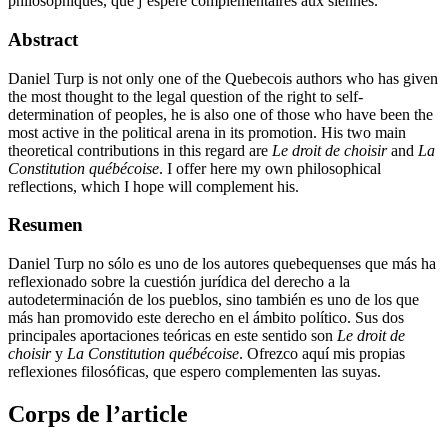
philosophiques, que j’espère complémentaires aux siennes.
Abstract
Daniel Turp is not only one of the Quebecois authors who has given
the most thought to the legal question of the right to self-
determination of peoples, he is also one of those who have been the
most active in the political arena in its promotion. His two main
theoretical contributions in this regard are
Le droit de choisir
and
La
Constitution québécoise
. I offer here my own philosophical
reflections, which I hope will complement his.
Resumen
Daniel Turp no sólo es uno de los autores quebequenses que más ha
reflexionado sobre la cuestión jurídica del derecho a la
autodeterminación de los pueblos, sino también es uno de los que
más han promovido este derecho en el ámbito político. Sus dos
principales aportaciones teóricas en este sentido son
Le droit de
choisir
y
La
Constitution québécoise
. Ofrezco aquí mis propias
reflexiones filosóficas, que espero complementen las suyas.
Corps de l’article