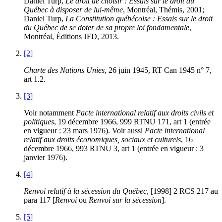
Daniel Turp,
Le droit de choisir : Essais sur le droit du
Québec à disposer de lui-même
, Montréal, Thémis, 2001;
Daniel Turp,
La Constitution québécoise : Essais sur le droit
du Québec de se doter de sa propre loi fondamentale
,
Montréal, Éditions JFD, 2013.
[2]
Charte des Nations Unies
, 26 juin 1945, RT Can 1945 n° 7,
art 1.2.
[3]
Voir notamment
Pacte international relatif aux droits civils et
politiques
, 19 décembre 1966, 999 RTNU 171, art 1 (entrée
en vigueur : 23 mars 1976). Voir aussi
Pacte international
relatif aux droits économiques, sociaux et culturels
, 16
décembre 1966, 993 RTNU 3, art 1 (entrée en vigueur : 3
janvier 1976).
[4]
Renvoi relatif à la sécession du Québec
, [1998] 2 RCS 217 au
para 117 [
Renvoi
ou
Renvoi sur la sécession
].
[5]