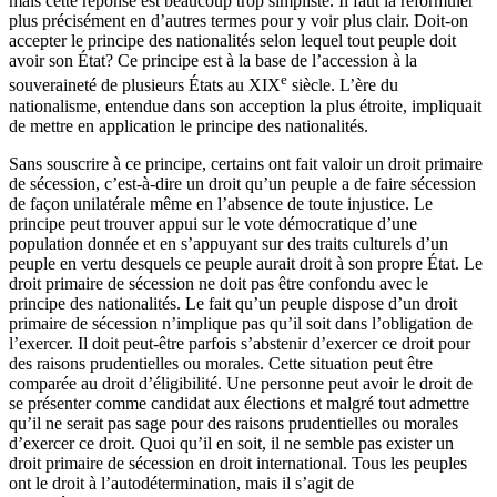
mais cette réponse est beaucoup trop simpliste. Il faut la reformuler
plus précisément en d’autres termes pour y voir plus clair. Doit-on
accepter le principe des nationalités selon lequel tout peuple doit
avoir son État? Ce principe est à la base de l’accession à la
e
souveraineté de plusieurs États au XIX
siècle. L’ère du
nationalisme, entendue dans son acception la plus étroite, impliquait
de mettre en application le principe des nationalités.
Sans souscrire à ce principe, certains ont fait valoir un droit primaire
de sécession, c’est-à-dire un droit qu’un peuple a de faire sécession
de façon unilatérale même en l’absence de toute injustice. Le
principe peut trouver appui sur le vote démocratique d’une
population donnée et en s’appuyant sur des traits culturels d’un
peuple en vertu desquels ce peuple aurait droit à son propre État. Le
droit primaire de sécession ne doit pas être confondu avec le
principe des nationalités. Le fait qu’un peuple dispose d’un droit
primaire de sécession n’implique pas qu’il soit dans l’obligation de
l’exercer. Il doit peut-être parfois s’abstenir d’exercer ce droit pour
des raisons prudentielles ou morales. Cette situation peut être
comparée au droit d’éligibilité. Une personne peut avoir le droit de
se présenter comme candidat aux élections et malgré tout admettre
qu’il ne serait pas sage pour des raisons prudentielles ou morales
d’exercer ce droit. Quoi qu’il en soit, il ne semble pas exister un
droit primaire de sécession en droit international. Tous les peuples
ont le droit à l’autodétermination, mais il s’agit de