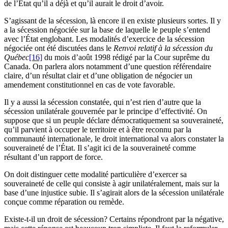
de l’État qu’il a déjà et qu’il aurait le droit d’avoir.
S’agissant de la sécession, là encore il en existe plusieurs sortes. Il y
a la sécession négociée sur la base de laquelle le peuple s’entend
avec l’État englobant. Les modalités d’exercice de la sécession
négociée ont été discutées dans le
Renvoi relatif à la sécession du
Québec
[16]
du mois d’août 1998 rédigé par la Cour suprême du
Canada. On parlera alors notamment d’une question référendaire
claire, d’un résultat clair et d’une obligation de négocier un
amendement constitutionnel en cas de vote favorable.
Il y a aussi la sécession constatée, qui n’est rien d’autre que la
sécession unilatérale gouvernée par le principe d’effectivité. On
suppose que si un peuple déclare démocratiquement sa souveraineté,
qu’il parvient à occuper le territoire et à être reconnu par la
communauté internationale, le droit international va alors constater la
souveraineté de l’État. Il s’agit ici de la souveraineté comme
résultant d’un rapport de force.
On doit distinguer cette modalité particulière d’exercer sa
souveraineté de celle qui consiste à agir unilatéralement, mais sur la
base d’une injustice subie. Il s’agirait alors de la sécession unilatérale
conçue comme réparation ou remède.
Existe-t-il un droit de sécession? Certains répondront par la négative,