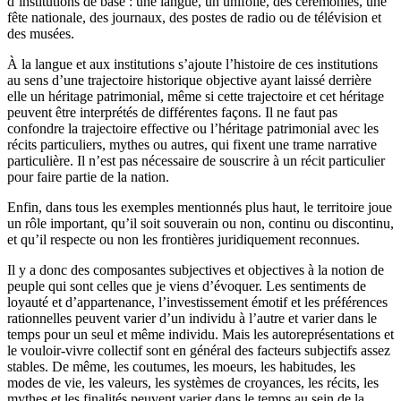
d’institutions de base : une langue, un unifolié, des cérémonies, une
fête nationale, des journaux, des postes de radio ou de télévision et
des musées.
À la langue et aux institutions s’ajoute l’histoire de ces institutions
au sens d’une trajectoire historique objective ayant laissé derrière
elle un héritage patrimonial, même si cette trajectoire et cet héritage
peuvent être interprétés de différentes façons. Il ne faut pas
confondre la trajectoire effective ou l’héritage patrimonial avec les
récits particuliers, mythes ou autres, qui fixent une trame narrative
particulière. Il n’est pas nécessaire de souscrire à un récit particulier
pour faire partie de la nation.
Enfin, dans tous les exemples mentionnés plus haut, le territoire joue
un rôle important, qu’il soit souverain ou non, continu ou discontinu,
et qu’il respecte ou non les frontières juridiquement reconnues.
Il y a donc des composantes subjectives et objectives à la notion de
peuple qui sont celles que je viens d’évoquer. Les sentiments de
loyauté et d’appartenance, l’investissement émotif et les préférences
rationnelles peuvent varier d’un individu à l’autre et varier dans le
temps pour un seul et même individu. Mais les autoreprésentations et
le vouloir-vivre collectif sont en général des facteurs subjectifs assez
stables. De même, les coutumes, les moeurs, les habitudes, les
modes de vie, les valeurs, les systèmes de croyances, les récits, les
mythes et les finalités peuvent varier dans le temps au sein de la