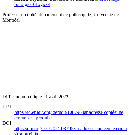
ror.org/0161xgx34
Professeur retraité, département de philosophie, Université de
Montréal.
Diffusion numérique : 1 avril 2022
URI
https://id.erudit.org/iderudit/1087963ar
adresse copiée
une
erreur s'est produite
DOI
https://doi.org/10.7202/1087963ar
adresse copiée
une erreur
s'est produite