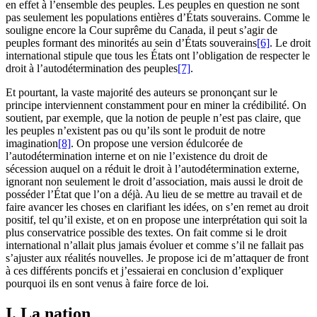
en effet à l’ensemble des peuples. Les peuples en question ne sont
pas seulement les populations entières d’États souverains. Comme le
souligne encore la Cour suprême du Canada, il peut s’agir de
peuples formant des minorités au sein d’États souverains
[6]
. Le droit
international stipule que tous les États ont l’obligation de respecter le
droit à l’autodétermination des peuples
[7]
.
Et pourtant, la vaste majorité des auteurs se prononçant sur le
principe interviennent constamment pour en miner la crédibilité. On
soutient, par exemple, que la notion de peuple n’est pas claire, que
les peuples n’existent pas ou qu’ils sont le produit de notre
imagination
[8]
. On propose une version édulcorée de
l’autodétermination interne et on nie l’existence du droit de
sécession auquel on a réduit le droit à l’autodétermination externe,
ignorant non seulement le droit d’association, mais aussi le droit de
posséder l’État que l’on a déjà. Au lieu de se mettre au travail et de
faire avancer les choses en clarifiant les idées, on s’en remet au droit
positif, tel qu’il existe, et on en propose une interprétation qui soit la
plus conservatrice possible des textes. On fait comme si le droit
international n’allait plus jamais évoluer et comme s’il ne fallait pas
s’ajuster aux réalités nouvelles. Je propose ici de m’attaquer de front
à ces différents poncifs et j’essaierai en conclusion d’expliquer
pourquoi ils en sont venus à faire force de loi.
I. La nation