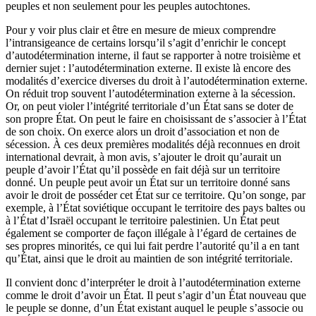
peuples et non seulement pour les peuples autochtones.
Pour y voir plus clair et être en mesure de mieux comprendre
l’intransigeance de certains lorsqu’il s’agit d’enrichir le concept
d’autodétermination interne, il faut se rapporter à notre troisième et
dernier sujet : l’autodétermination externe. Il existe là encore des
modalités d’exercice diverses du droit à l’autodétermination externe.
On réduit trop souvent l’autodétermination externe à la sécession.
Or, on peut violer l’intégrité territoriale d’un État sans se doter de
son propre État. On peut le faire en choisissant de s’associer à l’État
de son choix. On exerce alors un droit d’association et non de
sécession. À ces deux premières modalités déjà reconnues en droit
international devrait, à mon avis, s’ajouter le droit qu’aurait un
peuple d’avoir l’État qu’il possède en fait déjà sur un territoire
donné. Un peuple peut avoir un État sur un territoire donné sans
avoir le droit de posséder cet État sur ce territoire. Qu’on songe, par
exemple, à l’État soviétique occupant le territoire des pays baltes ou
à l’État d’Israël occupant le territoire palestinien. Un État peut
également se comporter de façon illégale à l’égard de certaines de
ses propres minorités, ce qui lui fait perdre l’autorité qu’il a en tant
qu’État, ainsi que le droit au maintien de son intégrité territoriale.
Il convient donc d’interpréter le droit à l’autodétermination externe
comme le droit d’avoir un État. Il peut s’agir d’un État nouveau que
le peuple se donne, d’un État existant auquel le peuple s’associe ou