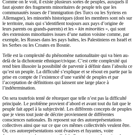
Comme on le voit, il existe plusieurs sortes de peuples, auxquels il
faut ajouter des fragments minoritaires de peuple tels que les
communautés issues de l’immigration (les Turcs ou les Syriens en
Allemagne), les minorités historiques (dont les membres sont nés sur
le territoire, mais qui s’identifient toujours aux pays d’origine de
leurs parents ou grands-parents) et les «
kin minorities
», qui sont
des extensions minoritaires issues d’une nation voisine comme, par
exemple, les Russes dans les pays baltes, les Palestiniens en Israël et
les Serbes ou les Croates en Bosnie.
Telle est la complexité du phénomène nationalitaire qui va bien au-
delà de la dichotomie ethnique/civique. C’est cette complexité qui
rend bien illusoire la possibilité de parvenir à définir dans l’absolu ce
qu’est un peuple. La difficulté s’explique et se résout en partie par la
prise en compte de l’existence d’une variété de peuples et par
l’acceptation de définitions qui laissent une large place à
l’indétermination.
On sera toutefois tenté de rétorquer que telle n’est pas la difficulté
principale. Le problème provient d’abord et avant tout du fait que le
peuple fait appel à la subjectivité. Les différents concepts de peuples
que je viens tout juste de décrire proviennent de différentes
consciences nationales. Ils reposent sur des autoreprésentations
collectives ainsi que sur ce que ces mêmes collectivités veulent être.
Or, ces autoreprésentations sont évasives et fuyantes, voire