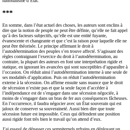
nationalisme d’État.
***
En somme, dans l’état actuel des choses, les auteurs sont enclins à
dire que la notion de peuple ne peut être définie, qu’elle ne fait appel
qu’à des facteurs subjectifs, qu’elle est une entité fuyante,
évanescente et changeante et que c’est la raison pour laquelle elle ne
peut être théorisée. Le principe affirmant le droit à
l’autodétermination des peuples s’en trouve affecté. S’agissant des
règles contraignant l’exercice du droit à l’autodétermination, au
contraire, la plupart des auteurs en font une interprétation rigide et
statique, en ignorant les avancées qui sont susceptibles d’apparaître à
l’occasion. On réduit ainsi l’autodétermination interne à une seule de
ses modalités d’application. Puis on réduit l’autodétermination
externe à la sécession. On affirme ensuite sans nuance que le droit
de sécession n’existe pas et que la seule façon d’accéder à
l’indépendance est de s’engager dans une sécession négociée, à
moins de s’engager dans un bras de fer aux conséquences fâcheuses.
En l’occurrence, il faudra négocier avec un État souverain qui est
jaloux de conserver sa souveraineté. Aussi bien dire que toute
sécession future est impossible. Ceux qui défendent une position
aussi rigide font très bien le travail qu’on attend d’eux.
J’ai essayé de dépasser ces sempiternels refrains en déployant un