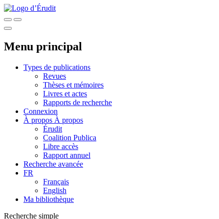
Menu principal
Types de publications
Revues
Thèses et mémoires
Livres et actes
Rapports de recherche
Connexion
À propos
À propos
Érudit
Coalition Publica
Libre accès
Rapport annuel
Recherche avancée
FR
Français
English
Ma bibliothèque
Recherche simple