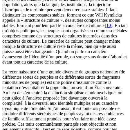
population, alors que la langue, les institutions, la trajectoire
historique et le territoire peuvent demeurer assez stables. Il faut
distinguer les composantes stables, formant ce que Will Kymlicka
appelle la « structure de culture », des autres composantes moins
stables, formant pour leur part le « caractère de culture »
[10]
. En tant
qu’objets politiques, les peuples sont organisés en cultures sociétales
comprises comme des structures de cultures incarnées dans des
caractères de culture. Le caractère de culture peut changer même
lorsque la structure de culture reste la même, bien qu’elle aussi
puisse aussi être changeante. Quand on parle du caractère
évanescent de l’identité d’un peuple, on songe sans doute d’abord et
avant tout au caractère de sa culture.
La reconnaissance d’une grande diversité de groupes nationaux (de
différentes sortes de peuples et de différentes sortes de fragments
minoritaires de peuples) est une police d’assurance contre la
tentation d’essentialiser la population au sein d’un État souverain.
Au lieu de s’en tenir à la distinction simpliste ethnique/civique, on
peut grâce à l’analyse proposée être davantage ouvert à la
complexité, à la diversité, aux identités multiples et au caractère
dynamique de l’identité. Si j’ai raison, il est toutefois possible de
produire différents stéréotypes de peuples ayant des ressemblances
de famille suffisamment grandes pour s’en faire une idée assez
précise. Ces traits communément partagés sont objectifs et non
seulement subjectifs. Il est en ce sens possible, comme pour les