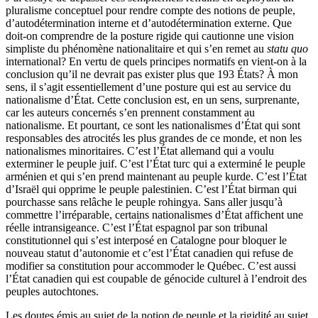
pluralisme conceptuel pour rendre compte des notions de peuple,
d’autodétermination interne et d’autodétermination externe. Que
doit-on comprendre de la posture rigide qui cautionne une vision
simpliste du phénomène nationalitaire et qui s’en remet au
statu quo
international? En vertu de quels principes normatifs en vient-on à la
conclusion qu’il ne devrait pas exister plus que 193 États? À mon
sens, il s’agit essentiellement d’une posture qui est au service du
nationalisme d’État. Cette conclusion est, en un sens, surprenante,
car les auteurs concernés s’en prennent constamment au
nationalisme. Et pourtant, ce sont les nationalismes d’État qui sont
responsables des atrocités les plus grandes de ce monde, et non les
nationalismes minoritaires. C’est l’État allemand qui a voulu
exterminer le peuple juif. C’est l’État turc qui a exterminé le peuple
arménien et qui s’en prend maintenant au peuple kurde. C’est l’État
d’Israël qui opprime le peuple palestinien. C’est l’État birman qui
pourchasse sans relâche le peuple rohingya. Sans aller jusqu’à
commettre l’irréparable, certains nationalismes d’État affichent une
réelle intransigeance. C’est l’État espagnol par son tribunal
constitutionnel qui s’est interposé en Catalogne pour bloquer le
nouveau statut d’autonomie et c’est l’État canadien qui refuse de
modifier sa constitution pour accommoder le Québec. C’est aussi
l’État canadien qui est coupable de génocide culturel à l’endroit des
peuples autochtones.
Les doutes émis au sujet de la notion de peuple et la rigidité au sujet