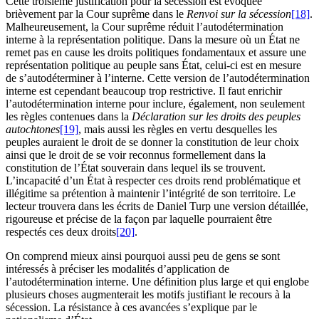
Cette troisième justification pour la sécession est évoquée
brièvement par la Cour suprême dans le
Renvoi sur la sécession
[18]
.
Malheureusement, la Cour suprême réduit l’autodétermination
interne à la représentation politique. Dans la mesure où un État ne
remet pas en cause les droits politiques fondamentaux et assure une
représentation politique au peuple sans État, celui-ci est en mesure
de s’autodéterminer à l’interne. Cette version de l’autodétermination
interne est cependant beaucoup trop restrictive. Il faut enrichir
l’autodétermination interne pour inclure, également, non seulement
les règles contenues dans la
Déclaration sur les droits des peuples
autochtones
[19]
, mais aussi les règles en vertu desquelles les
peuples auraient le droit de se donner la constitution de leur choix
ainsi que le droit de se voir reconnus formellement dans la
constitution de l’État souverain dans lequel ils se trouvent.
L’incapacité d’un État à respecter ces droits rend problématique et
illégitime sa prétention à maintenir l’intégrité de son territoire. Le
lecteur trouvera dans les écrits de Daniel Turp une version détaillée,
rigoureuse et précise de la façon par laquelle pourraient être
respectés ces deux droits
[20]
.
On comprend mieux ainsi pourquoi aussi peu de gens se sont
intéressés à préciser les modalités d’application de
l’autodétermination interne. Une définition plus large et qui englobe
plusieurs choses augmenterait les motifs justifiant le recours à la
sécession. La résistance à ces avancées s’explique par le