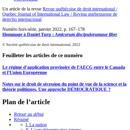
Un article de la revue
Revue québécoise de droit international /
Quebec Journal of International Law / Revista quebequense de
derecho internacional
Numéro hors-série, janvier 2022
, p. 167–178
Hommage à Daniel Turp :
Amicorum discipulorumque liber
© Société québécoise de droit international, 2022
Feuilleter les articles de ce numéro
Le régime d’application provisoire de l’
AECG
entre le Canada
et l’Union Européenne
Notes sur le droit de sécession du point de vue de la science et la
théorie politiques. Une approche DÉMOCRATIQUE ?
Plan de l’article
Retour au début
Résumé
I. La nation
II. L’autodétermination interne