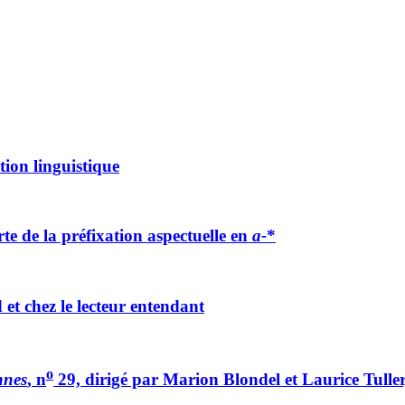
ion linguistique
te de la préfixation aspectuelle en
a-
*
 et chez le lecteur entendant
o
nnes
, n
29, dirigé par Marion Blondel et Laurice Tuller