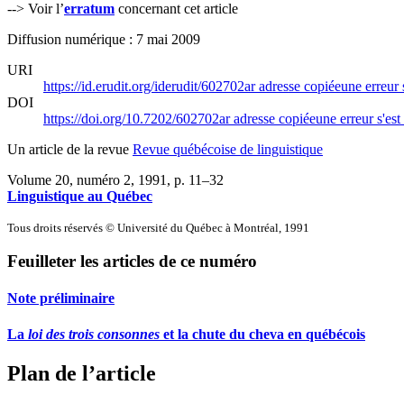
--> Voir l’
erratum
concernant cet article
Diffusion numérique : 7 mai 2009
URI
https://id.erudit.org/iderudit/602702ar
adresse copiée
une erreur 
DOI
https://doi.org/10.7202/602702ar
adresse copiée
une erreur s'est
Un article de la revue
Revue québécoise de linguistique
Volume 20, numéro 2, 1991
, p. 11–32
Linguistique au Québec
Tous droits réservés © Université du Québec à Montréal, 1991
Feuilleter les articles de ce numéro
Note préliminaire
La
loi des trois consonnes
et la chute du cheva en québécois
Plan de l’article