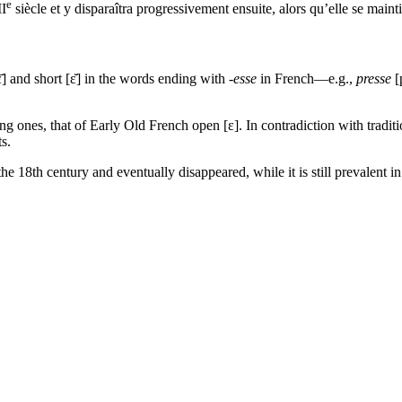
e
I
siècle et y disparaîtra progressivement ensuite, alors qu’elle se main
̄] and short [ε̆] in the words ending with
-esse
in French—e.g.,
presse
[p
ong ones, that of Early Old French open [ε]. In contradiction with tradi
s.
he 18th century and eventually disappeared, while it is still prevalent 