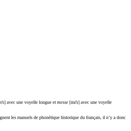
ε̄s] avec une voyelle longue et
messe
[mε̆s] avec une voyelle
ignent les manuels de phonétique historique du français, il n’y a donc