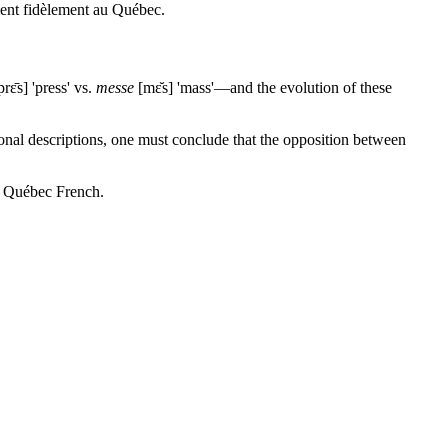
tient fidèlement au Québec.
rε̄s] 'press' vs.
messe
[mε̆s] 'mass'—and the evolution of these
tional descriptions, one must conclude that the opposition between
in Québec French.