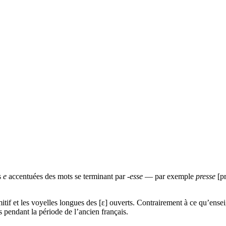
s
e
accentuées des mots se terminant par
-esse
— par exemple
presse
[pr
itif et les voyelles longues des [ε] ouverts. Contrairement à ce qu’ense
s pendant la période de l’ancien français.