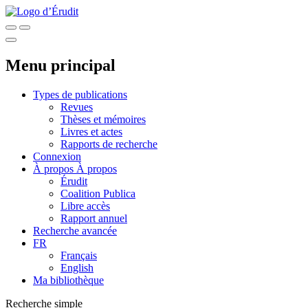
Menu principal
Types de publications
Revues
Thèses et mémoires
Livres et actes
Rapports de recherche
Connexion
À propos
À propos
Érudit
Coalition Publica
Libre accès
Rapport annuel
Recherche avancée
FR
Français
English
Ma bibliothèque
Recherche simple