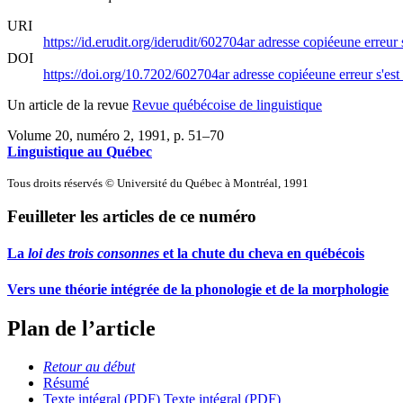
URI
https://id.erudit.org/iderudit/602704ar
adresse copiée
une erreur 
DOI
https://doi.org/10.7202/602704ar
adresse copiée
une erreur s'est
Un article de la revue
Revue québécoise de linguistique
Volume 20, numéro 2, 1991
, p. 51–70
Linguistique au Québec
Tous droits réservés © Université du Québec à Montréal, 1991
Feuilleter les articles de ce numéro
La
loi des trois consonnes
et la chute du cheva en québécois
Vers une théorie intégrée de la phonologie et de la morphologie
Plan de l’article
Retour au début
Résumé
Texte intégral (PDF)
Texte intégral (PDF)