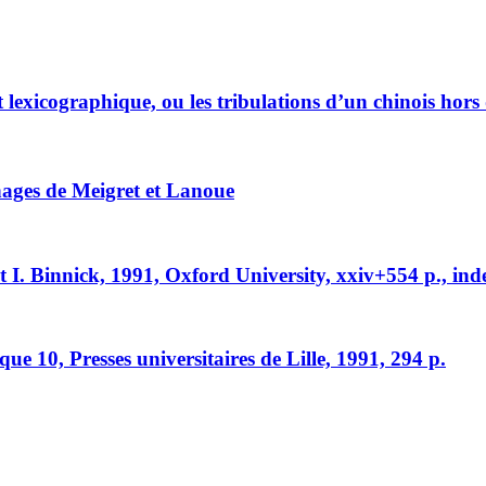
lexicographique, ou les tribulations d’un chinois hors
gnages de Meigret et Lanoue
t I. Binnick, 1991, Oxford University, xxiv+554 p., in
que 10, Presses universitaires de Lille, 1991, 294 p.