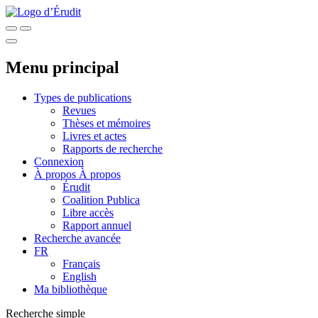
Menu principal
Types de publications
Revues
Thèses et mémoires
Livres et actes
Rapports de recherche
Connexion
À propos
À propos
Érudit
Coalition Publica
Libre accès
Rapport annuel
Recherche avancée
FR
Français
English
Ma bibliothèque
Recherche simple