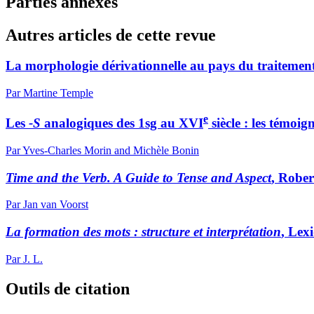
Parties annexes
Autres articles de cette revue
La morphologie dérivationnelle au pays du traitement 
Par Martine Temple
e
Les
-S
analogiques des 1sg au XVI
siècle : les témoi
Par Yves-Charles Morin and Michèle Bonin
Time and the Verb. A Guide to Tense and Aspect
, Rober
Par Jan van Voorst
La formation des mots : structure et interprétation
, Lexi
Par J. L.
Outils de citation