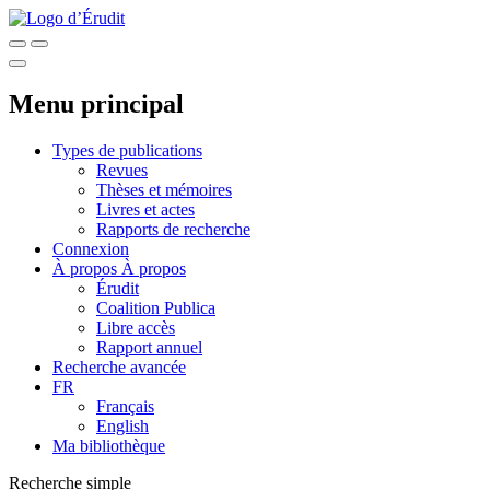
Menu principal
Types de publications
Revues
Thèses et mémoires
Livres et actes
Rapports de recherche
Connexion
À propos
À propos
Érudit
Coalition Publica
Libre accès
Rapport annuel
Recherche avancée
FR
Français
English
Ma bibliothèque
Recherche simple