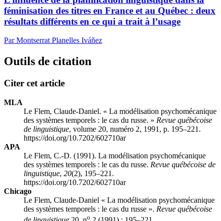
féminisation des titres en France et au Québec : deux
résultats différents en ce qui a trait à l’usage
Par Montserrat Planelles Iváñez
Outils de citation
Citer cet article
MLA
Le Flem, Claude-Daniel. « La modélisation psychomécanique
des systèmes temporels : le cas du russe. »
Revue québécoise
de linguistique
, volume 20, numéro 2, 1991, p. 195–221.
https://doi.org/10.7202/602710ar
APA
Le Flem, C.-D. (1991). La modélisation psychomécanique
des systèmes temporels : le cas du russe.
Revue québécoise de
linguistique
,
20
(2), 195–221.
https://doi.org/10.7202/602710ar
Chicago
Le Flem, Claude-Daniel « La modélisation psychomécanique
des systèmes temporels : le cas du russe ».
Revue québécoise
o
de linguistique
20, n
2 (1991) : 195–221.