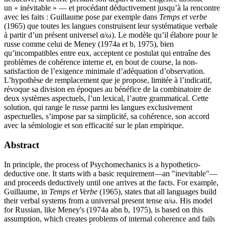
un « inévitable » — et procédant déductivement jusqu’à la rencontre
avec les faits : Guillaume pose par exemple dans
Temps et verbe
(1965) que toutes les langues construisent leur systématique verbale
à partir d’un présent universel α/ω). Le modèle qu’il élabore pour le
russe comme celui de Meney (1974a et b, 1975), bien
qu’incompatibles entre eux, acceptent ce postulat qui entraîne des
problèmes de cohérence interne et, en bout de course, la non-
satisfaction de l’exigence minimale d’adéquation d’observation.
L’hypothèse de remplacement que je propose, limitée à l’indicatif,
révoque sa division en époques au bénéfice de la combinatoire de
deux systèmes aspectuels, l’un lexical, l’autre grammatical. Cette
solution, qui range le russe parmi les langues exclusivement
aspectuelles, s’impose par sa simplicité, sa cohérence, son accord
avec la sémiologie et son efficacité sur le plan empirique.
Abstract
In principle, the process of Psychomechanics is a hypothetico-
deductive one. It starts with a basic requirement—an "inevitable"—
and proceeds deductively until one arrives at the facts. For example,
Guillaume, in
Temps et Verbe
(1965), states that all languages build
their verbal systems from a universal present tense α/ω. His model
for Russian, like Meney's (1974a abn b, 1975), is based on this
assumption, which creates problems of internal coherence and fails