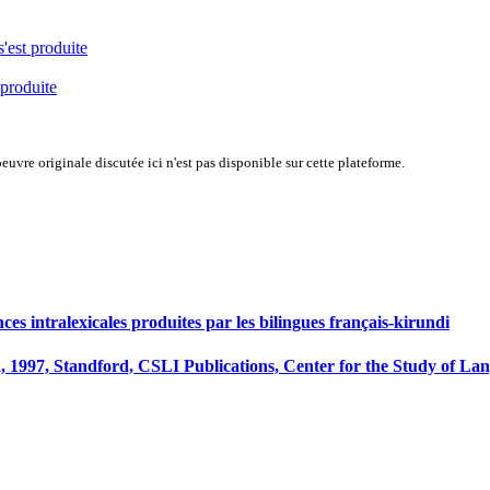
s'est produite
 produite
uvre originale discutée ici n'est pas disponible sur cette plateforme.
nces intralexicales produites par les bilingues français-kirundi
 1997, Standford, CSLI Publications, Center for the Study of La