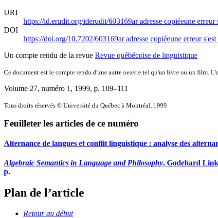
URI
https://id.erudit.org/iderudit/603169ar
adresse copiée
une erreur 
DOI
https://doi.org/10.7202/603169ar
adresse copiée
une erreur s'est
Un compte rendu de la revue
Revue québécoise de linguistique
Ce document est le compte rendu d'une autre oeuvre tel qu'un livre ou un film. L'oe
Volume 27, numéro 1, 1999
, p. 109–111
Tous droits réservés © Université du Québec à Montréal, 1999
Feuilleter les articles de ce numéro
Alternance de langues et conflit linguistique : analyse des alterna
Algebraic Semantics in Language and Philosophy
, Godehard Link,
p.
Plan de l’article
Retour au début