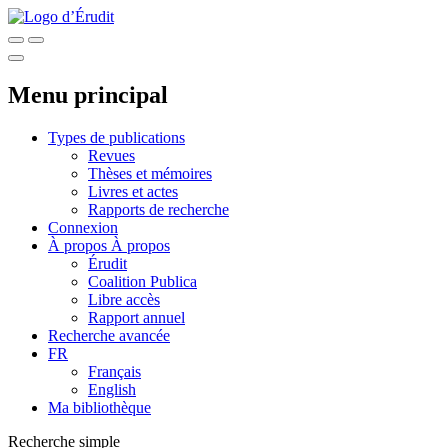
Menu principal
Types de publications
Revues
Thèses et mémoires
Livres et actes
Rapports de recherche
Connexion
À propos
À propos
Érudit
Coalition Publica
Libre accès
Rapport annuel
Recherche avancée
FR
Français
English
Ma bibliothèque
Recherche simple