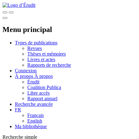
Menu principal
Types de publications
Revues
Thèses et mémoires
Livres et actes
Rapports de recherche
Connexion
À propos
À propos
Érudit
Coalition Publica
Libre accès
Rapport annuel
Recherche avancée
FR
Français
English
Ma bibliothèque
Recherche simple