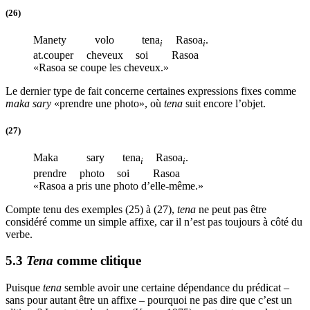
(26)
Manety
volo
tena
Rasoa
.
i
i
at
.couper
cheveux
soi
Rasoa
«Rasoa se coupe les cheveux.»
Le dernier type de fait concerne certaines expressions fixes comme
maka sary
«prendre une photo», où
tena
suit encore l’objet.
(27)
Maka
sary
tena
Rasoa
.
i
i
prendre
photo
soi
Rasoa
«Rasoa a pris une photo d’elle-même.»
Compte tenu des exemples (25) à (27),
tena
ne peut pas être
considéré comme un simple affixe, car il n’est pas toujours à côté du
verbe.
5.3
Tena
comme clitique
Puisque
tena
semble avoir une certaine dépendance du prédicat –
sans pour autant être un affixe – pourquoi ne pas dire que c’est un