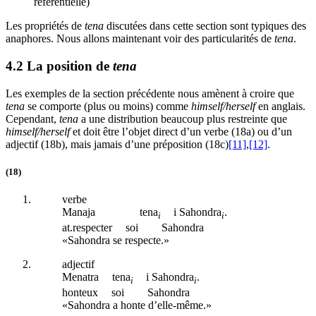
référentielle)
Les propriétés de
tena
discutées dans cette section sont typiques des
anaphores. Nous allons maintenant voir des particularités de
tena
.
4.2 La position de
tena
Les exemples de la section précédente nous amènent à croire que
tena
se comporte (plus ou moins) comme
himself/herself
en anglais.
Cependant,
tena
a une distribution beaucoup plus restreinte que
himself/herself
et doit être l’objet direct d’un verbe (18a) ou d’un
adjectif (18b), mais jamais d’une préposition (18c)
[11]
,
[12]
.
(18)
verbe
Manaja
tena
i Sahondra
.
i
i
at
.respecter
soi
Sahondra
«Sahondra se respecte.»
adjectif
Menatra
tena
i Sahondra
.
i
i
honteux
soi
Sahondra
«Sahondra a honte d’elle-même.»