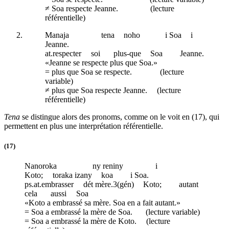
≠ Soa respecte Jeanne.
(lecture
référentielle)
Manaja
tena
noho
i Soa
i
Jeanne.
at
.respecter
soi
plus-que
Soa
Jeanne.
«Jeanne se respecte plus que Soa.»
= plus que Soa se respecte.
(lecture
variable)
≠ plus que Soa respecte Jeanne.
(lecture
référentielle)
Tena
se distingue alors des pronoms, comme on le voit en (17), qui
permettent en plus une interprétation référentielle.
(17)
Nanoroka
ny reniny
i
Koto;
toraka izany
koa
i Soa.
ps
.
at
.embrasser
dét
mère.3(
gén
)
Koto;
autant
cela
aussi
Soa
«Koto a embrassé sa mère. Soa en a fait autant.»
= Soa a embrassé la mère de Soa.
(lecture variable)
= Soa a embrassé la mère de Koto.
(lecture