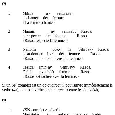
(3)
Mihiry
ny
vehivavy.
at
.chanter
dét
femme
«La femme chante.»
Manaja
ny
vehivavy
Rasoa.
at
.respecter
dét
femme
Rasoa
«Rasoa respecte la femme.»
Nanome
boky
ny
vehivavy
Rasoa.
ps.at
.donner
livre
dét
femme
Rasoa
«Rasoa a donné un livre à la femme.»
Tezitra
amin’ny
vehivavy
Rasoa.
fâché
avec’
dét
femme
Rasoa
«Rasoa est fâchée avec la femme.»
Si un SN complet est un objet direct, il peut suivre immédiatement le
verbe (4a), ou un adverbe peut intervenir entre les deux (4b).
(4)
√SN complet > adverbe
Mamitaka
ny
ankizy
matetika
Rabe.