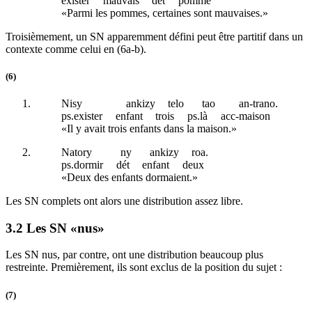
exister
mauvais
dét
pomme
«Parmi les pommes, certaines sont mauvaises.»
Troisièmement, un SN apparemment défini peut être partitif dans un
contexte comme celui en (6a-b).
(6)
Nisy
ankizy
telo
tao
an-trano.
ps
.exister
enfant
trois
ps
.là
acc
-maison
«Il y avait trois enfants dans la maison.»
Natory
ny
ankizy
roa.
ps
.dormir
dét
enfant
deux
«Deux des enfants dormaient.»
Les SN complets ont alors une distribution assez libre.
3.2 Les SN «nus»
Les SN nus, par contre, ont une distribution beaucoup plus
restreinte. Premièrement, ils sont exclus de la position du sujet :
(7)