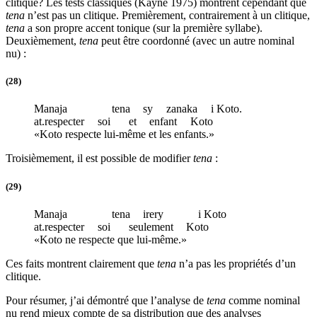
clitique? Les tests classiques (Kayne 1975) montrent cependant que
tena
n’est pas un clitique. Premièrement, contrairement à un clitique,
tena
a son propre accent tonique (sur la première syllabe).
Deuxièmement,
tena
peut être coordonné (avec un autre nominal
nu) :
(28)
Manaja
tena
sy
zanaka
i Koto.
at
.respecter
soi
et
enfant
Koto
«Koto respecte lui-même et les enfants.»
Troisièmement, il est possible de modifier
tena
:
(29)
Manaja
tena
irery
i Koto
at
.respecter
soi
seulement
Koto
«Koto ne respecte que lui-même.»
Ces faits montrent clairement que
tena
n’a pas les propriétés d’un
clitique.
Pour résumer, j’ai démontré que l’analyse de
tena
comme nominal
nu rend mieux compte de sa distribution que des analyses