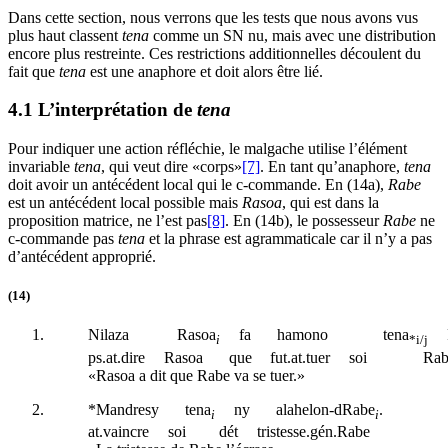
Dans cette section, nous verrons que les tests que nous avons vus
plus haut classent
tena
comme un SN nu, mais avec une distribution
encore plus restreinte. Ces restrictions additionnelles découlent du
fait que
tena
est une anaphore et doit alors être lié.
4.1 L’interprétation de
tena
Pour indiquer une action réfléchie, le malgache utilise l’élément
invariable
tena
, qui veut dire «corps»
[7]
. En tant qu’anaphore,
tena
doit avoir un antécédent local qui le c-commande. En (14a),
Rabe
est un antécédent local possible mais
Rasoa
, qui est dans la
proposition matrice, ne l’est pas
[8]
. En (14b), le possesseur
Rabe
ne
c-commande pas
tena
et la phrase est agrammaticale car il n’y a pas
d’antécédent approprié.
(14)
Nilaza
Rasoa
fa
hamono
tena
i
*i/j
ps
.
at
.dire
Rasoa
que
fut
.
at
.tuer
soi
Rab
«Rasoa a dit que Rabe va se tuer.»
*Mandresy
tena
ny
alahelon-dRabe
.
i
i
at
.vaincre
soi
dét
tristesse.
gén
.Rabe