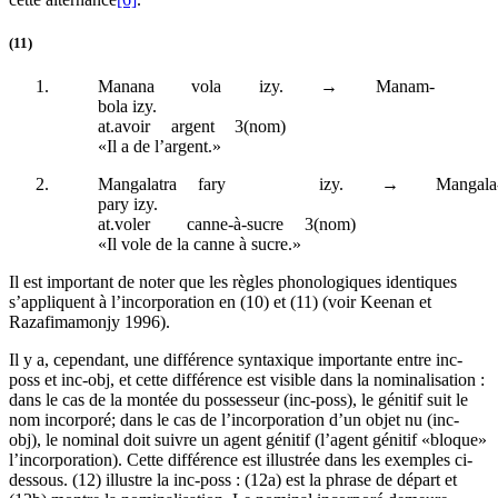
(11)
Manana
vola
izy.
→
Manam-
bola izy.
at
.avoir
argent
3(
nom
)
«Il a de l’argent.»
Mangalatra
fary
izy.
→
Mangala
pary izy.
at
.voler
canne-à-sucre
3(
nom
)
«Il vole de la canne à sucre.»
Il est important de noter que les règles phonologiques identiques
s’appliquent à l’incorporation en (10) et (11) (voir Keenan et
Razafimamonjy 1996).
Il y a, cependant, une différence syntaxique importante entre
inc-
poss
et
inc-obj
, et cette différence est visible dans la nominalisation :
dans le cas de la montée du possesseur (
inc-poss
), le génitif suit le
nom incorporé; dans le cas de l’incorporation d’un objet nu (
inc-
obj
), le nominal doit suivre un agent génitif (l’agent génitif «bloque»
l’incorporation). Cette différence est illustrée dans les exemples ci-
dessous. (12) illustre la
inc-poss
: (12a) est la phrase de départ et