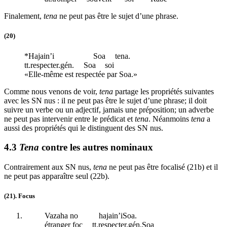
Finalement,
tena
ne peut pas être le sujet d’une phrase.
(20)
*Hajain’i
Soa
tena.
tt
.respecter.
gén
.
Soa
soi
«Elle-même est respectée par Soa.»
Comme nous venons de voir,
tena
partage les propriétés suivantes
avec les SN nus : il ne peut pas être le sujet d’une phrase; il doit
suivre un verbe ou un adjectif, jamais une préposition; un adverbe
ne peut pas intervenir entre le prédicat et
tena
. Néanmoins
tena
a
aussi des propriétés qui le distinguent des SN nus.
4.3
Tena
contre les autres nominaux
Contrairement aux SN nus,
tena
ne peut pas être focalisé (21b) et il
ne peut pas apparaître seul (22b).
(21)
.
Focus
Vazaha no
hajain’iSoa.
étranger
foc
tt
.respecter.
gén
.Soa