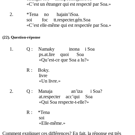
«C’est un étranger qui est respecté par Soa.»
*Tena
no
hajain’iSoa.
soi
foc
tt
.respecter.
gén
.Soa
«C’est elle-même qui est respectée par Soa.»
(22)
.
Question-réponse
Q :
Namaky
inona
i Soa
ps.at
.lire
quoi
Soa
«Qu’est-ce que Soa a lu?»
R :
Boky.
livre
«Un livre.»
Q :
Manaja
an’iza
i Soa?
at
.respecter
acc
’qui
Soa
«Qui Soa respecte-t-elle?»
R :
*Tena
soi
«Elle-même.»
Comment expliquer ces différences? En fait, la réponse est très