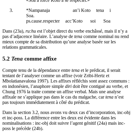
«Soa a forcé Koto à se respecter.»
*Nampanaja
an’i Koto
tena
i
Soa.
ps.cause
.respecter
acc
’Koto
soi
Soa
Dans (23a),
ru:hu
est l’objet direct du verbe enchâssé, mais il n’y a
pas d’adjacence linéaire. L’analyse de
tena
comme nominal nu rend
mieux compte de sa distribution qu’une analyse basée sur les
relations grammaticales.
5.2
Tena
comme affixe
Compte tenu de la dépendance entre
tena
et le prédicat, il serait
tentant de l’analyser comme un affixe (voir Zribi-Hertz et
Mbolatianavalona 1997). Les affixes réfléchis sont assez communs :
en indonésien, l’anaphore simple
diri
doit être contiguë au verbe, et
Chung 1976 la traite comme un affixe verbal. Mais une analyse
affixale ne s’applique pas dans le cas du malgache, car
tena
n’est
pas toujours immédiatement à côté du prédicat.
Dans la section 3.2, nous avons vu deux cas d’incorporation,
inc-obj
et
inc-poss
. La différence entre les deux est évidente dans les
nominalisations :
inc-obj
doit suivre l’agent génitif (24a) mais
inc-
poss
le précède (24b).