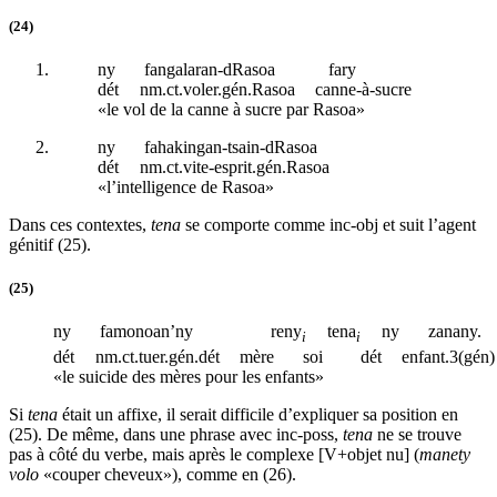
(24)
ny
fangalaran-dRasoa
fary
dét
nm.ct
.voler.
gén
.Rasoa
canne-à-sucre
«le vol de la canne à sucre par Rasoa»
ny
fahakingan-tsain-dRasoa
dét
nm.ct
.vite-esprit.
gén
.Rasoa
«l’intelligence de Rasoa»
Dans ces contextes,
tena
se comporte comme
inc-obj
et suit l’agent
génitif (25).
(25)
ny
famonoan’ny
reny
tena
ny
zanany.
i
i
dét
nm
.
ct
.tuer.
gén
.
dét
mère
soi
dét
enfant.3(
gén
)
«le suicide des mères pour les enfants»
Si
tena
était un affixe, il serait difficile d’expliquer sa position en
(25). De même, dans une phrase avec
inc-poss
,
tena
ne se trouve
pas à côté du verbe, mais après le complexe [V+objet nu] (
manety
volo
«couper cheveux»), comme en (26).