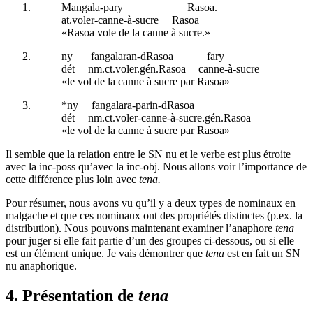
Mangala-pary
Rasoa.
at
.voler-canne-à-sucre
Rasoa
«Rasoa vole de la canne à sucre.»
ny
fangalaran-dRasoa
fary
dét
nm.ct
.voler.
gén
.Rasoa
canne-à-sucre
«le vol de la canne à sucre par Rasoa»
*ny
fangalara-parin-dRasoa
dét
nm.ct
.voler-canne-à-sucre.
gén
.Rasoa
«le vol de la canne à sucre par Rasoa»
Il semble que la relation entre le SN nu et le verbe est plus étroite
avec la
inc-poss
qu’avec la
inc-obj
. Nous allons voir l’importance de
cette différence plus loin avec
tena.
Pour résumer, nous avons vu qu’il y a deux types de nominaux en
malgache et que ces nominaux ont des propriétés distinctes (p.ex. la
distribution). Nous pouvons maintenant examiner l’anaphore
tena
pour juger si elle fait partie d’un des groupes ci-dessous, ou si elle
est un élément unique. Je vais démontrer que
tena
est en fait un SN
nu anaphorique.
4. Présentation de
tena