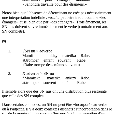
«Sahondra travaille pour des étrangers.»
Notez bien que l’absence de déterminant ne crée pas nécessairement
une interprétation indéfinie :
vazaha
peut être traduit comme «les
étrangers» aussi bien que par «des étrangers». Troisièmement, les
SN nus doivent suivre immédiatement le verbe (contrairement aux
SN complets).
(9)
√SN nu > adverbe
Mamitaka
ankizy
matetika
Rabe.
at
.tromper
enfant
souvent
Rabe
«Rabe trompe des enfants souvent.»
X adverbe > SN nu
*Mamitaka
matetika
ankizy
Rabe.
at
.tromper
souvent
enfant
Rabe
Il semble alors que des SN nus ont une distribution plus restreinte
que celle des SN complets.
Dans certains contextes, un SN nu peut être «incorporé» au verbe
ou à l’adjectif. Il y a deux contextes distincts : l’incorporation dans le
cas de la montée du possesseur (
inc-poss
) et l’incorporation d’un