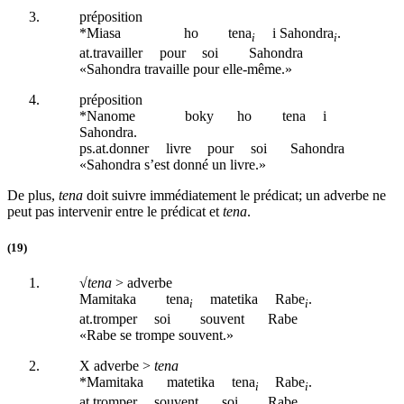
préposition
*Miasa
ho
tena
i Sahondra
.
i
i
at
.travailler
pour
soi
Sahondra
«Sahondra travaille pour elle-même.»
préposition
*Nanome
boky
ho
tena
i
Sahondra.
ps.at
.donner
livre
pour
soi
Sahondra
«Sahondra s’est donné un livre.»
De plus,
tena
doit suivre immédiatement le prédicat; un adverbe ne
peut pas intervenir entre le prédicat et
tena
.
(19)
√
tena
> adverbe
Mamitaka
tena
matetika
Rabe
.
i
i
at
.tromper
soi
souvent
Rabe
«Rabe se trompe souvent.»
X adverbe >
tena
*Mamitaka
matetika
tena
Rabe
.
i
i
at
.tromper
souvent
soi
Rabe