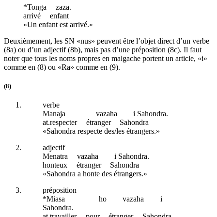
*Tonga
zaza.
arrivé
enfant
«Un enfant est arrivé.»
Deuxièmement, les SN «nus» peuvent être l’objet direct d’un verbe
(8a) ou d’un adjectif (8b), mais pas d’une préposition (8c). Il faut
noter que tous les noms propres en malgache portent un article, «i»
comme en (8) ou «Ra» comme en (9).
(8)
verbe
Manaja
vazaha
i Sahondra.
at
.respecter
étranger
Sahondra
«Sahondra respecte des/les étrangers.»
adjectif
Menatra
vazaha
i Sahondra.
honteux
étranger
Sahondra
«Sahondra a honte des étrangers.»
préposition
*Miasa
ho
vazaha
i
Sahondra.
at
.travailler
pour
étranger
Sahondra