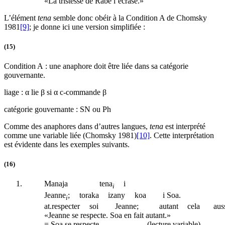
«La tristesse de Rabe l’écrase.»
L’élément
tena
semble donc obéir à la Condition A de Chomsky
1981
[9]
; je donne ici une version simplifiée :
(15)
Condition A : une anaphore doit être liée dans sa catégorie
gouvernante.
liage : α lie β si α c-commande β
catégorie gouvernante : SN ou Ph
Comme des anaphores dans d’autres langues,
tena
est interprété
comme une variable liée (Chomsky 1981)
[10]
. Cette interprétation
est évidente dans les exemples suivants.
(16)
Manaja
tena
i
i
Jeanne
;
toraka
izany
koa
i Soa.
i
at
.respecter
soi
Jeanne;
autant
cela
aus
«Jeanne se respecte. Soa en fait autant.»
= Soa se respecte.
(lecture variable)