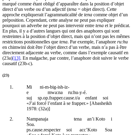
marqué comme étant obligé d’apparaître dans la position d’objet
direct d’un verbe ou d’un adjectif (
tena
= objet direct). Cette
approche expliquerait l’agrammaticalité de
tena
comme objet d’un
préposition. Cependant, cette analyse ne peut pas expliquer
pourquoi un adverbe ne peut pas intervenir entre
tena
et le prédicat.
En plus, il y a d’autres langues qui ont des anaphores qui sont
restreintes à la position d’objet direct, mais qui n’ont pas les mêmes
restrictions positionnelles que
tena
. Par exemple, l’anaphore
ru:hu
en chimwini doit être l’objet direct d’un verbe, mais n’a pas à être
directement adjacente au verbe, comme dans l’exemple causatif en
(23a)
[13]
. En malgache, par contre, l’anaphore doit suivre le verbe
causatif (23b-c).
(23)
Mi
ni-m-big-ish-iz-
e
mwa:na
ru:hu-y-é.
suj
sp
.
op
.frapper.
cause
.
t/a
enfant
soi
«J’ai forcé l’enfant à se frapper.» [Abasheikh
1978: (32a)]
Nampanaja
tena
an’i Koto
i
Soa.
ps.cause
.respecter
soi
acc
’Koto
Soa