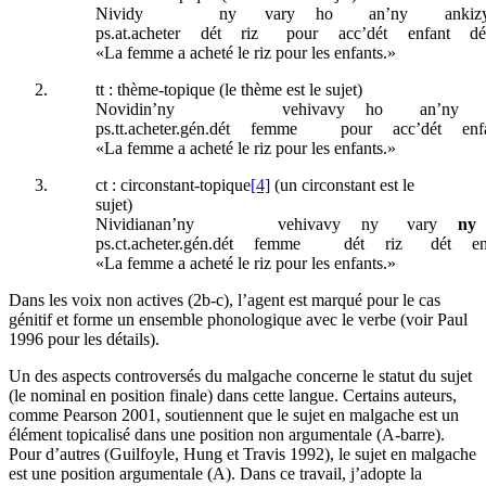
Nividy
ny
vary
ho
an’ny
ankiz
ps.at
.acheter
dét
riz
pour
acc’dét
enfant
dé
«La femme a acheté le riz pour les enfants.»
tt
: thème-topique (le thème est le sujet)
Novidin’ny
vehivavy
ho
an’ny
ps
.
tt
.acheter.
gén
.
dét
femme
pour
acc’dét
enf
«La femme a acheté le riz pour les enfants.»
ct
: circonstant-topique
[4]
(un circonstant est le
sujet)
Nividianan’ny
vehivavy
ny
vary
ny
ps.ct
.acheter.
gén
.
dét
femme
dét
riz
dét
en
«La femme a acheté le riz pour les enfants.»
Dans les voix non actives (2b-c), l’agent est marqué pour le cas
génitif et forme un ensemble phonologique avec le verbe (voir Paul
1996 pour les détails).
Un des aspects controversés du malgache concerne le statut du sujet
(le nominal en position finale) dans cette langue. Certains auteurs,
comme Pearson 2001, soutiennent que le sujet en malgache est un
élément topicalisé dans une position non argumentale (A-barre).
Pour d’autres (Guilfoyle, Hung et Travis 1992), le sujet en malgache
est une position argumentale (A). Dans ce travail, j’adopte la