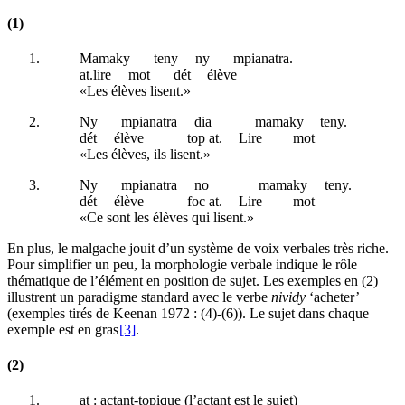
(1)
Mamaky
teny
ny
mpianatra.
at
.lire
mot
dét
élève
«Les élèves lisent.»
Ny
mpianatra
dia
mamaky
teny.
dét
élève
top at
.
Lire
mot
«Les élèves, ils lisent.»
Ny
mpianatra
no
mamaky
teny.
dét
élève
foc at
.
Lire
mot
«Ce sont les élèves qui lisent.»
En plus, le malgache jouit d’un système de voix verbales très riche.
Pour simplifier un peu, la morphologie verbale indique le rôle
thématique de l’élément en position de sujet. Les exemples en (2)
illustrent un paradigme standard avec le verbe
nividy
‘acheter’
(exemples tirés de Keenan 1972 : (4)-(6)). Le sujet dans chaque
exemple est en gras
[3]
.
(2)
at
: actant-topique (l’actant est le sujet)