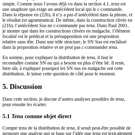
simple. Comme nous l’avons déjà vu dans la section 4.1,
tena
est
une anaphore qui exige un antécédent local qui le c-commande.
Dans la réponse en (22b), il n’y a pas d’antécédent dans la phrase, et
le résultat est agrammatical. De même, dans la construction clivée en
(21b), l’antécédent
Soa
ne c-commande pas
tena
. Dans Paul 2001,
je montre que dans les constructions clivées en malgache, l’élément
focalisé est le prédicat et la présupposition est une proposition
relative sans tête. Dans une telle structure, le SN
Soa
est enchâssé
dans la proposition relative et ne peut pas c-commander
tena
.
En somme, pour expliquer la distribution de
tena
, il faut le
reconnaître comme SN nu qui a besoin en plus d’être lié. Il reste,
bien sûr, à expliquer pourquoi les SN nus en malgache ont cette
distribution. Je laisse cette question de côté pour le moment.
5. Discussion
Dans cette section, je discute d’autres analyses possibles de
tena
,
pour ensuite les écarter.
5.1
Tena
comme objet direct
Compte tenu de la distribution de
tena
, il serait peut-être possible de
proposer une analyse qui se base sur l’idée que
tena
est lexicalement