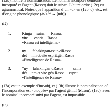
(12b) montre la nominalisation. Le nominal incorporé demeure
incorporé et l’agent (
Rasoa
) doit le suivre. L’autre ordre (12c) est
agrammatical. Notez que l’apparition d’un «d» en (12b, c), etc., est
d’origine phonologique (/n/+/r/ → [ndr]).
(12)
Kinga
saina
Rasoa.
vite
esprit
Rasoa
«Rasoa est intelligente.»
ny
fahakingan-tsain-dRasoa
dét
nm.ct
.vite-esprit.
gén
.Rasoa
«l’intelligence de Rasoa»
*ny
fahakingan-dRasoa
saina
dét
nm.ct
.vite
.gén
.Rasoa
esprit
«l’intelligence de Rasoa»
(13a) est un exemple d’
inc-obj,
et (13b) illustre la nominalisation où
l’incorporation est «bloquée» par l’agent génitif (
Rasoa
). (13c), avec
le nominal incorporé suivi par l’agent, est impossible.
(13)