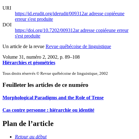
URI
https://id.erudit.org/iderudit/009312ar
adresse copiée
une
erreur s'est produite
DOI
https://doi.org/10.7202/009312ar
adresse copiée
une erreur
s'est produite
Un article de la revue
Revue québécoise de linguistique
Volume 31, numéro 2, 2002
, p. 89–108
Hiérarchies et géométries
Tous droits réservés © Revue québécoise de linguistique, 2002
Feuilleter les articles de ce numéro
Morphological Paradigms and the Role of Tense
Cas contre personne : hiérarchie ou identité
Plan de l’article
Retour au début