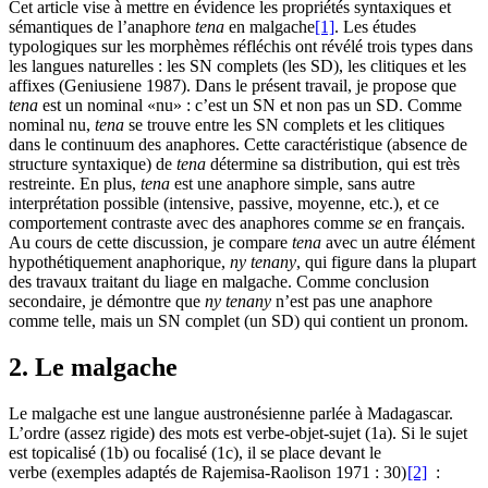
Cet article vise à mettre en évidence les propriétés syntaxiques et
sémantiques de l’anaphore
tena
en malgache
[1]
. Les études
typologiques sur les morphèmes réfléchis ont révélé trois types dans
les langues naturelles : les SN complets (les SD), les clitiques et les
affixes (Geniusiene 1987). Dans le présent travail, je propose que
tena
est un nominal «nu» : c’est un SN et non pas un SD. Comme
nominal nu,
tena
se trouve entre les SN complets et les clitiques
dans le continuum des anaphores. Cette caractéristique (absence de
structure syntaxique) de
tena
détermine sa distribution, qui est très
restreinte. En plus,
tena
est une anaphore simple, sans autre
interprétation possible (intensive, passive, moyenne, etc.), et ce
comportement contraste avec des anaphores comme
se
en français.
Au cours de cette discussion, je compare
tena
avec un autre élément
hypothétiquement anaphorique,
ny tenany
, qui figure dans la plupart
des travaux traitant du liage en malgache. Comme conclusion
secondaire, je démontre que
ny tenany
n’est pas une anaphore
comme telle, mais un SN complet (un SD) qui contient un pronom.
2. Le malgache
Le malgache est une langue austronésienne parlée à Madagascar.
L’ordre (assez rigide) des mots est verbe-objet-sujet (1a). Si le sujet
est topicalisé (1b) ou focalisé (1c), il se place devant le
verbe (exemples adaptés de Rajemisa-Raolison 1971 : 30)
[2]
: