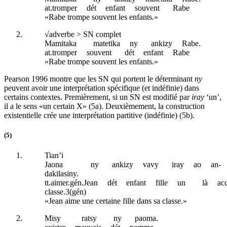
at
.tromper
dét
enfant
souvent
Rabe
«Rabe trompe souvent les enfants.»
√adverbe > SN complet
Mamitaka
matetika
ny
ankizy
Rabe.
at
.tromper
souvent
dét
enfant
Rabe
«Rabe trompe souvent les enfants.»
Pearson 1996 montre que les SN qui portent le déterminant
ny
peuvent avoir une interprétation spécifique (et indéfinie) dans
certains contextes. Premièrement, si un SN est modifié par
iray
‘un’,
il a le sens «un certain X» (5a). Deuxièmement, la construction
existentielle crée une interprétation partitive (indéfinie) (5b).
(5)
Tian’i
Jaona
ny
ankizy
vavy
iray
ao
an-
dakilasiny.
tt
.aimer.
gén
.Jean
dét
enfant
fille
un
là
ac
classe.3(
gén
)
«Jean aime une certaine fille dans sa classe.»
Misy
ratsy
ny
paoma.