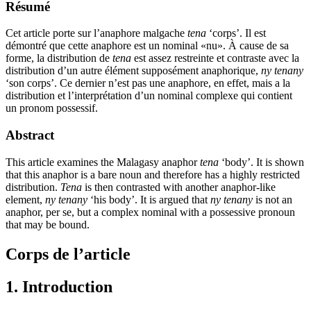
Résumé
Cet article porte sur l’anaphore malgache
tena
‘corps’. Il est
démontré que cette anaphore est un nominal «nu». À cause de sa
forme, la distribution de
tena
est assez restreinte et contraste avec la
distribution d’un autre élément supposément anaphorique,
ny tenany
‘son corps’. Ce dernier n’est pas une anaphore, en effet, mais a la
distribution et l’interprétation d’un nominal complexe qui contient
un pronom possessif.
Abstract
This article examines the Malagasy anaphor
tena
‘body’. It is shown
that this anaphor is a bare noun and therefore has a highly restricted
distribution.
Tena
is then contrasted with another anaphor-like
element,
ny tenany
‘his body’. It is argued that
ny tenany
is not an
anaphor, per se, but a complex nominal with a possessive pronoun
that may be bound.
Corps de l’article
1. Introduction