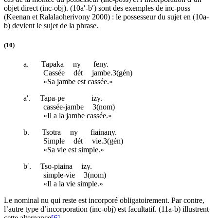
objet direct (
inc-obj
). (10a′-b′) sont des exemples de
inc-poss
(Keenan et Ralalaoherivony 2000) : le possesseur du sujet en (10a-
b) devient le sujet de la phrase.
(10)
a.
Tapaka
ny
feny.
Cassée
dét
jambe.3(
gén
)
«Sa jambe est cassée.»
a′.
Tapa-pe
izy.
cassée-jambe
3(
nom
)
«Il a la jambe cassée.»
b.
Tsotra
ny
fiainany.
Simple
dét
vie.3(
gén
)
«Sa vie est simple.»
b′.
Tso-piaina
izy.
simple-vie
3(
nom
)
«Il a la vie simple.»
Le nominal nu qui reste est incorporé obligatoirement. Par contre,
l’autre type d’incorporation (
inc-obj
) est facultatif. (11a-b) illustrent
cette alternance
[6]
.