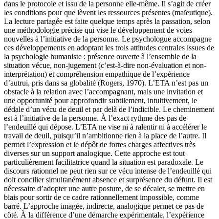
dans le protocole et issu de la personne elle-même. Il s’agit de créer
les conditions pour que lèvent les ressources présentes (maïeutique).
La lecture partagée est faite quelque temps après la passation, selon
une méthodologie précise qui vise le développement de voies
nouvelles à l’initiative de la personne. Le psychologue accompagne
ces développements en adoptant les trois attitudes centrales issues de
la psychologie humaniste : présence ouverte à l’ensemble de la
situation vécue, non-jugement (c’est-à-dire non-évaluation et non-
interprétation) et compréhension empathique de l’expérience
d’autrui, pris dans sa globalité (Rogers, 1970). L’ETA n’est pas un
obstacle à la relation avec l’accompagnant, mais une invitation et
une opportunité pour approfondir subtilement, intuitivement, le
dédale d’un vécu de deuil et par delà de l’indicible. Le cheminement
est à l’initiative de la personne. À l’exact rythme des pas de
l’endeuillé qui dépose. L’ETA ne vise ni à ralentir ni à accélérer le
travail de deuil, puisqu’il n’ambitionne rien à la place de l’autre. Il
permet l’expression et le dépôt de fortes charges affectives très
diverses sur un support analogique. Cette approche est tout
particulièrement facilitatrice quand la situation est paradoxale. Le
discours rationnel ne peut rien sur ce vécu intense de l’endeuillé qui
doit concilier simultanément absence et surprésence du défunt. Il est
nécessaire d’adopter une autre posture, de se décaler, se mettre en
biais pour sortir de ce cadre rationnellement impossible, comme
barré. L’approche imagée, indirecte, analogique permet ce pas de
côté. À la différence d’une démarche expérimentale, l’expérience