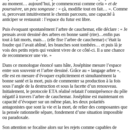
au moment… aujourd’hui, je commencerai comme cela »
et de
poursuivre, un peu songeuse :
« çà, modifie tout en fait… ». Comme
si, percevant intuitivement le chemin parcouru, une capacité à
anticiper se restaurait : l’espace du futur est libre.
Puis évoquant spontanément l’arbre de cauchemar, elle déclare : « Je
pensais avoir dessiné des arbres en bonne santé (rire)…enfin pas
tout à fait morts, mais… (elle fixe l’arbre de cauchemar) c’était la
foudre qui l’avait abîmé, les branches sont tombées… et puis là je
vois des petits rejets qui veulent vivre de ce côté-ci. Il a une chance
de recommencer une vie. »
Dans ce monologue énoncé sans hâte, Joséphine mesure l’espace
entre son souvenir et l’arbre dessiné. Grâce au « langage arbre »,
elle est en mesure d’évoquer explicitement et simultanément la
bonne santé et la mort, puis de commenter sa production à la fois
sous l’angle de la destruction et sous la facette d’un renouveau.
Initialement, le protocole ETA réalisé relatait l’omniprésence du pôle
négatif à travers l’arbre de cauchemar. Joséphine est maintenant en
capacité d’évoquer sur un même plan, les deux polarités
antagonistes que sont la vie et la mort, de relier des composantes que
la pensée rationnelle sépare, fondement d’une situation impossible
ou paradoxale.
Son attention se focalise alors sur les rejets comme capables de