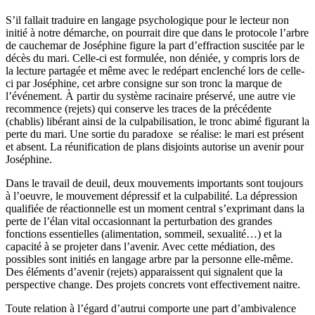
S’il fallait traduire en langage psychologique pour le lecteur non
initié à notre démarche, on pourrait dire que dans le protocole l’arbre
de cauchemar de Joséphine figure la part d’effraction suscitée par le
décès du mari. Celle-ci est formulée, non déniée, y compris lors de
la lecture partagée et même avec le redépart enclenché lors de celle-
ci par Joséphine, cet arbre consigne sur son tronc la marque de
l’événement. À partir du système racinaire préservé, une autre vie
recommence (rejets) qui conserve les traces de la précédente
(chablis) libérant ainsi de la culpabilisation, le tronc abimé figurant la
perte du mari. Une sortie du paradoxe se réalise: le mari est présent
et absent. La réunification de plans disjoints autorise un avenir pour
Joséphine.
Dans le travail de deuil, deux mouvements importants sont toujours
à l’oeuvre, le mouvement dépressif et la culpabilité. La dépression
qualifiée de réactionnelle est un moment central s’exprimant dans la
perte de l’élan vital occasionnant la perturbation des grandes
fonctions essentielles (alimentation, sommeil, sexualité…) et la
capacité à se projeter dans l’avenir. Avec cette médiation, des
possibles sont initiés en langage arbre par la personne elle-même.
Des éléments d’avenir (rejets) apparaissent qui signalent que la
perspective change. Des projets concrets vont effectivement naitre.
Toute relation à l’égard d’autrui comporte une part d’ambivalence