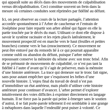
qui apparaît suite au décès dans des mouvements de culpabilisation
versus déculpabilisation. Ceci constitue souvent un frein dans la
mesure où certaines conduites sont réprimées par fidélité au défunt.
Ici, on peut observer au cours de la lecture partagée, l’attention
accordée spontanément à l’Arbre de cauchemar et l’entrain de
Joséphine pour faire repartir son arbre abîmé qui figure en elle la
partie touchée par le décès du mari. Utilisant ce dont elle dispose à
savoir le système racinaire et les rejets placés latéralement, le
mouvement prospectif est en marche vers le haut (feuilles et petites
branches) comme vers le bas (enracinement). Ce mouvement ne
peut être entravé par du remords lié à ce qui pourrait apparaître
comme oubli ou abandon du défunt, puisque l’arbre même
repoussant conserve la mémoire du séisme avec son tronc brisé. Afin
de se prémunir de mouvements de culpabilité, ce n’est pas tant la
fidélité à l’autre d’avant qu’il s’agit de préserver, mais la mémoire
d’une histoire antérieure. La trace qui demeure sur le tronc fait signe,
sans pour autant empêcher que s’esquissent les bribes d’une
nouvelle histoire. L’enjeu final du travail de deuil n’est pas
d’immobiliser un état antérieur, mais plutôt d’utiliser cette histoire
antérieure pour continuer d’avancer. L’arbre permet d’explorer
intuitivement des voies difficiles à exprimer directement en langage
humain. Il ne force pas la parole qui peine à émerger sans le soutien
d’autrui, il se fait porte-parole tellement il est semblable à une grange
à métaphores dans laquelle l’endeuillé peut puiser à volonté. Ce