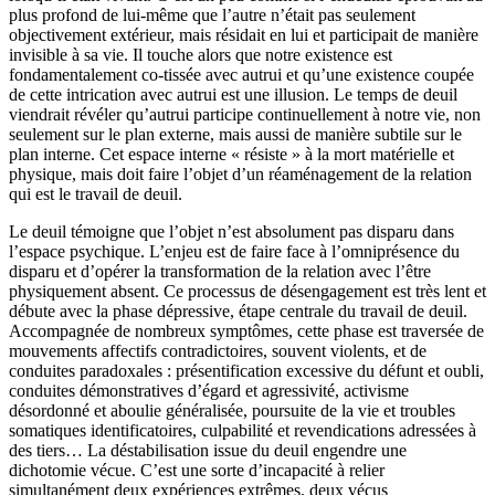
plus profond de lui-même que l’autre n’était pas seulement
objectivement extérieur, mais résidait en lui et participait de manière
invisible à sa vie. Il touche alors que notre existence est
fondamentalement co-tissée avec autrui et qu’une existence coupée
de cette intrication avec autrui est une illusion. Le temps de deuil
viendrait révéler qu’autrui participe continuellement à notre vie, non
seulement sur le plan externe, mais aussi de manière subtile sur le
plan interne. Cet espace interne « résiste » à la mort matérielle et
physique, mais doit faire l’objet d’un réaménagement de la relation
qui est le travail de deuil.
Le deuil témoigne que l’objet n’est absolument pas disparu dans
l’espace psychique. L’enjeu est de faire face à l’omniprésence du
disparu et d’opérer la transformation de la relation avec l’être
physiquement absent. Ce processus de désengagement est très lent et
débute avec la phase dépressive, étape centrale du travail de deuil.
Accompagnée de nombreux symptômes, cette phase est traversée de
mouvements affectifs contradictoires, souvent violents, et de
conduites paradoxales : présentification excessive du défunt et oubli,
conduites démonstratives d’égard et agressivité, activisme
désordonné et aboulie généralisée, poursuite de la vie et troubles
somatiques identificatoires, culpabilité et revendications adressées à
des tiers… La déstabilisation issue du deuil engendre une
dichotomie vécue. C’est une sorte d’incapacité à relier
simultanément deux expériences extrêmes, deux vécus