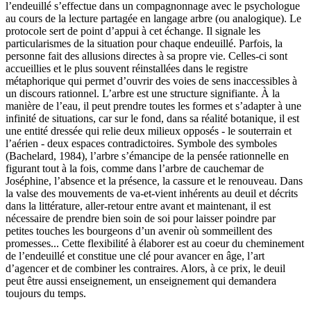
l’endeuillé s’effectue dans un compagnonnage avec le psychologue
au cours de la lecture partagée en langage arbre (ou analogique). Le
protocole sert de point d’appui à cet échange. Il signale les
particularismes de la situation pour chaque endeuillé. Parfois, la
personne fait des allusions directes à sa propre vie. Celles-ci sont
accueillies et le plus souvent réinstallées dans le registre
métaphorique qui permet d’ouvrir des voies de sens inaccessibles à
un discours rationnel. L’arbre est une structure signifiante. À la
manière de l’eau, il peut prendre toutes les formes et s’adapter à une
infinité de situations, car sur le fond, dans sa réalité botanique, il est
une entité dressée qui relie deux milieux opposés - le souterrain et
l’aérien - deux espaces contradictoires. Symbole des symboles
(Bachelard, 1984), l’arbre s’émancipe de la pensée rationnelle en
figurant tout à la fois, comme dans l’arbre de cauchemar de
Joséphine, l’absence et la présence, la cassure et le renouveau. Dans
la valse des mouvements de va-et-vient inhérents au deuil et décrits
dans la littérature, aller-retour entre avant et maintenant, il est
nécessaire de prendre bien soin de soi pour laisser poindre par
petites touches les bourgeons d’un avenir où sommeillent des
promesses... Cette flexibilité à élaborer est au coeur du cheminement
de l’endeuillé et constitue une clé pour avancer en âge, l’art
d’agencer et de combiner les contraires. Alors, à ce prix, le deuil
peut être aussi enseignement, un enseignement qui demandera
toujours du temps.