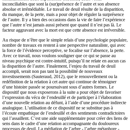
inconciliables que sont la (sur)présence de l’autre et son absence
absolue et irrémédiable. Le travail de deuil résulte de la disparition,
du manque, de la perte, mais a pour objet de réguler la surprésence
de l’autre. Il y a bien des occasions dans la vie de faire l’expérience
que l’autre n’est jamais aussi présent que quand il n’est pas là. Le
facteur aggravant avec la mort est que cette absence est irréversible.
Au risque de n’être que le simple relais d’une psychologie populaire,
nombre de travaux en restent à une perspective naturaliste, qui avec
la force de l’évidence perceptive, se focalise sur l’absence, la perte.
Avec ce travail, nous voulons souligner que ce qui se passe au
niveau psychique est contre-intuitif, puisqu’il ne relate en aucun cas
la disparition de l’autre. Finalement, l’enjeu du travail de deuil
accompli, serait non pas tant la possibilité de nouveaux
investissements (Sauteraud, 2012), que le renouvellement ou la
redéfinition de la relation à cet autre qui continue de témoigner
d’une histoire passée se poursuivant sous d’autres formes. Le
dispositif que nous exposerons à la suite a pour objet de favoriser
l’expression du vécu de l’endeuillé et de participer à l’élaboration
d’une nouvelle relation au défunt, à l’aide d’une procédure indirecte
analogique. L’utilisation de ce dispositif ne se substitue pas à
l’écoute empathique de l’endeuillé et des sentiments contradictoires
qui l’assaillent. C’est une aide supplémentaire pour créer des liens de
sens dans le cadre d’une relation accompagnante du douloureux
processus de deuil. La médiation de l’arbre - l’arbre métaphore -