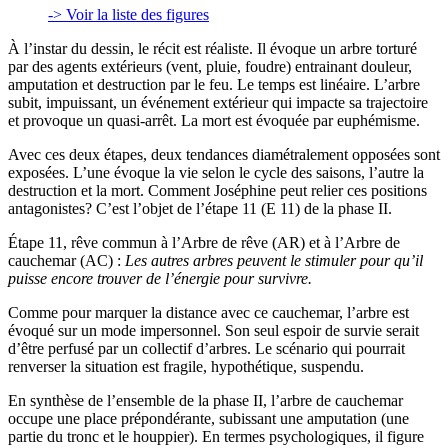
-> Voir la liste des figures
À l’instar du dessin, le récit est réaliste. Il évoque un arbre torturé
par des agents extérieurs (vent, pluie, foudre) entrainant douleur,
amputation et destruction par le feu. Le temps est linéaire. L’arbre
subit, impuissant, un événement extérieur qui impacte sa trajectoire
et provoque un quasi-arrêt. La mort est évoquée par euphémisme.
Avec ces deux étapes, deux tendances diamétralement opposées sont
exposées. L’une évoque la vie selon le cycle des saisons, l’autre la
destruction et la mort. Comment Joséphine peut relier ces positions
antagonistes? C’est l’objet de l’étape 11 (E 11) de la phase II.
Étape 11, rêve commun à l’Arbre de rêve (AR) et à l’Arbre de
cauchemar (AC) :
Les autres arbres peuvent le stimuler pour qu’il
puisse encore trouver de l’énergie pour survivre.
Comme pour marquer la distance avec ce cauchemar, l’arbre est
évoqué sur un mode impersonnel. Son seul espoir de survie serait
d’être perfusé par un collectif d’arbres. Le scénario qui pourrait
renverser la situation est fragile, hypothétique, suspendu.
En synthèse de l’ensemble de la phase II, l’arbre de cauchemar
occupe une place prépondérante, subissant une amputation (une
partie du tronc et le houppier). En termes psychologiques, il figure