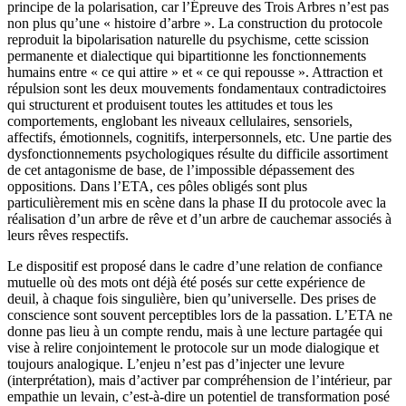
principe de la polarisation, car l’Épreuve des Trois Arbres n’est pas
non plus qu’une « histoire d’arbre ». La construction du protocole
reproduit la bipolarisation naturelle du psychisme, cette scission
permanente et dialectique qui bipartitionne les fonctionnements
humains entre « ce qui attire » et « ce qui repousse ». Attraction et
répulsion sont les deux mouvements fondamentaux contradictoires
qui structurent et produisent toutes les attitudes et tous les
comportements, englobant les niveaux cellulaires, sensoriels,
affectifs, émotionnels, cognitifs, interpersonnels, etc. Une partie des
dysfonctionnements psychologiques résulte du difficile assortiment
de cet antagonisme de base, de l’impossible dépassement des
oppositions. Dans l’ETA, ces pôles obligés sont plus
particulièrement mis en scène dans la phase II du protocole avec la
réalisation d’un arbre de rêve et d’un arbre de cauchemar associés à
leurs rêves respectifs.
Le dispositif est proposé dans le cadre d’une relation de confiance
mutuelle où des mots ont déjà été posés sur cette expérience de
deuil, à chaque fois singulière, bien qu’universelle. Des prises de
conscience sont souvent perceptibles lors de la passation. L’ETA ne
donne pas lieu à un compte rendu, mais à une lecture partagée qui
vise à relire conjointement le protocole sur un mode dialogique et
toujours analogique. L’enjeu n’est pas d’injecter une levure
(interprétation), mais d’activer par compréhension de l’intérieur, par
empathie un levain, c’est-à-dire un potentiel de transformation posé