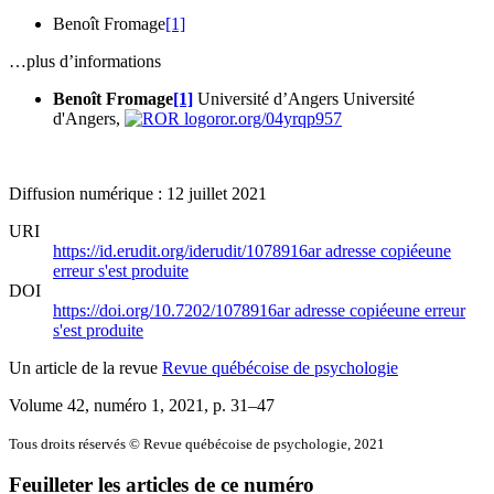
Benoît Fromage
[1]
…plus d’informations
Benoît Fromage
[1]
Université d’Angers
Université
d'Angers,
ror.org/04yrqp957
Diffusion numérique : 12 juillet 2021
URI
https://id.erudit.org/iderudit/1078916ar
adresse copiée
une
erreur s'est produite
DOI
https://doi.org/10.7202/1078916ar
adresse copiée
une erreur
s'est produite
Un article de la revue
Revue québécoise de psychologie
Volume 42, numéro 1, 2021
, p. 31–47
Tous droits réservés © Revue québécoise de psychologie, 2021
Feuilleter les articles de ce numéro