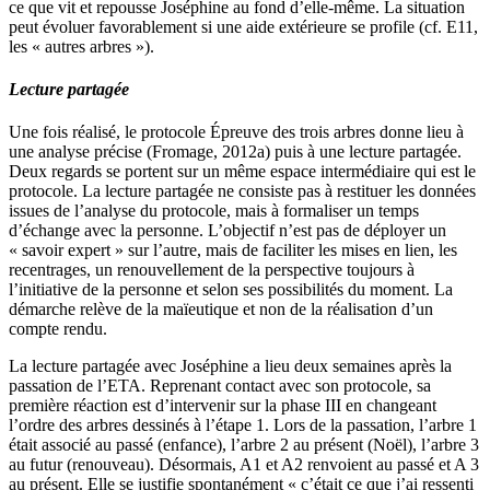
ce que vit et repousse Joséphine au fond d’elle-même. La situation
peut évoluer favorablement si une aide extérieure se profile (cf. E11,
les « autres arbres »).
Lecture partagée
Une fois réalisé, le protocole Épreuve des trois arbres donne lieu à
une analyse précise (Fromage, 2012a) puis à une lecture partagée.
Deux regards se portent sur un même espace intermédiaire qui est le
protocole. La lecture partagée ne consiste pas à restituer les données
issues de l’analyse du protocole, mais à formaliser un temps
d’échange avec la personne. L’objectif n’est pas de déployer un
« savoir expert » sur l’autre, mais de faciliter les mises en lien, les
recentrages, un renouvellement de la perspective toujours à
l’initiative de la personne et selon ses possibilités du moment. La
démarche relève de la maïeutique et non de la réalisation d’un
compte rendu.
La lecture partagée avec Joséphine a lieu deux semaines après la
passation de l’ETA. Reprenant contact avec son protocole, sa
première réaction est d’intervenir sur la phase III en changeant
l’ordre des arbres dessinés à l’étape 1. Lors de la passation, l’arbre 1
était associé au passé (enfance), l’arbre 2 au présent (Noël), l’arbre 3
au futur (renouveau). Désormais, A1 et A2 renvoient au passé et A 3
au présent. Elle se justifie spontanément « c’était ce que j’ai ressenti