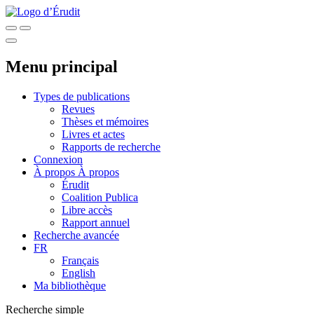
Menu principal
Types de publications
Revues
Thèses et mémoires
Livres et actes
Rapports de recherche
Connexion
À propos
À propos
Érudit
Coalition Publica
Libre accès
Rapport annuel
Recherche avancée
FR
Français
English
Ma bibliothèque
Recherche simple