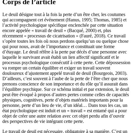
Corps de l’article
Le deuil désigne tout à la fois la perte d’un être cher, les coutumes
qui accompagnent cet événement (Hanus, 1995; Thomas, 1985) et
l’activité psychologique spécifique enclenchée par cette situation
encore appelée « travail de deuil » (Bacqué, 2000) et, plus
récemment « processus de cicatrisation » (Fauré, 2018). Ce travail
s’opère toutes les fois où nous perdons quelqu’un ou quelque chose
qui pour nous, avait de l’importance et constituait une forme
d’étayage. Le deuil réfère à la perte par décès d’une personne avec
laquelle le survivant avait établi un lien affectif significatif et le
processus psychologique consécutif à cette perte. Cette dépossession
va rompre un certain équilibre et exiger un travail souvent
douloureux d’ajustement appelé travail de deuil (Bourgeois, 2003).
D’ailleurs, c’est souvent à l’aube de la perte de l’être cher que nous
prenons conscience de son importance et du rôle qu’il assurait dans
l’équilibre psychique. Sur ce schéma initial et par extension, le deuil
peut être évoqué à propos d’autres pertes comme celles de capacités
physiques, cognitives, perte d’objets matériels importants pour la
personne, perte d’un lieu de vie, d’un idéal… Dans tous les cas, un
état psychologique est induit et un « travail » est entamé qui a pour
objet de créer une autre relation avec cet objet perdu afin d’ouvrir
des perspectives de vie intégrant cette perte.
Le travail de deuil est nécessaire, obligatoire à sa manière. C’est un