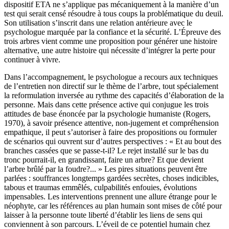
dispositif ETA ne s’applique pas mécaniquement à la manière d’un
test qui serait censé résoudre à tous coups la problématique du deuil.
Son utilisation s’inscrit dans une relation antérieure avec le
psychologue marquée par la confiance et la sécurité. L’Épreuve des
trois arbres vient comme une proposition pour générer une histoire
alternative, une autre histoire qui nécessite d’intégrer la perte pour
continuer à vivre.
Dans l’accompagnement, le psychologue a recours aux techniques
de l’entretien non directif sur le thème de l’arbre, tout spécialement
la reformulation inversée au rythme des capacités d’élaboration de la
personne. Mais dans cette présence active qui conjugue les trois
attitudes de base énoncée par la psychologie humaniste (Rogers,
1970), à savoir présence attentive, non-jugement et compréhension
empathique, il peut s’autoriser à faire des propositions ou formuler
de scénarios qui ouvrent sur d’autres perspectives : « Et au bout des
branches cassées que se passe-t-il? Le rejet installé sur le bas du
tronc pourrait-il, en grandissant, faire un arbre? Et que devient
l’arbre brûlé par la foudre?... » Les pires situations peuvent être
parlées : souffrances longtemps gardées secrètes, choses indicibles,
tabous et traumas emmêlés, culpabilités enfouies, évolutions
impensables. Les interventions prennent une allure étrange pour le
néophyte, car les références au plan humain sont mises de côté pour
laisser à la personne toute liberté d’établir les liens de sens qui
conviennent à son parcours. L’éveil de ce potentiel humain chez