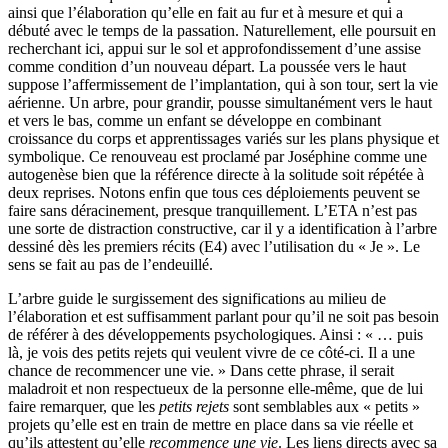
ainsi que l’élaboration qu’elle en fait au fur et à mesure et qui a
débuté avec le temps de la passation. Naturellement, elle poursuit en
recherchant ici, appui sur le sol et approfondissement d’une assise
comme condition d’un nouveau départ. La poussée vers le haut
suppose l’affermissement de l’implantation, qui à son tour, sert la vie
aérienne. Un arbre, pour grandir, pousse simultanément vers le haut
et vers le bas, comme un enfant se développe en combinant
croissance du corps et apprentissages variés sur les plans physique et
symbolique. Ce renouveau est proclamé par Joséphine comme une
autogenèse bien que la référence directe à la solitude soit répétée à
deux reprises. Notons enfin que tous ces déploiements peuvent se
faire sans déracinement, presque tranquillement. L’ETA n’est pas
une sorte de distraction constructive, car il y a identification à l’arbre
dessiné dès les premiers récits (E4) avec l’utilisation du « Je ». Le
sens se fait au pas de l’endeuillé.
L’arbre guide le surgissement des significations au milieu de
l’élaboration et est suffisamment parlant pour qu’il ne soit pas besoin
de référer à des développements psychologiques. Ainsi : « … puis
là, je vois des petits rejets qui veulent vivre de ce côté-ci. Il a une
chance de recommencer une vie. » Dans cette phrase, il serait
maladroit et non respectueux de la personne elle-même, que de lui
faire remarquer, que les
petits rejets
sont semblables aux « petits »
projets qu’elle est en train de mettre en place dans sa vie réelle et
qu’ils attestent qu’elle
recommence une vie
. Les liens directs avec sa