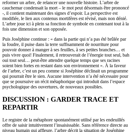
reformer un arbre, de relancer une nouvelle histoire. L’arbre de
cauchemar condensait la mort – le mot peut désormais être prononcé
-, il contient maintenant des signes d’espoir. La perspective est
modifiée, le lien aux contenus mortifères est révisé, mais non dénié.
L’arbre joue ici à plein sa fonction de symbole en contenant tout à la
fois une dimension et son opposée.
Puis Joséphine continue : « dans la partie qui n’a pas été brûlée par
la foudre, il puise dans la terre suffisamment de nourriture pour
pouvoir donner à manger à ses feuilles, à ses petites branches… et
puis vivre quoi! Finalement, il retrouverait de l’énergie tout seul, bah
oui tout seul… peut-être attendre quelque temps que ses racines
soient bien fortes en restant dans son environnement ». À la faveur
de l’arbre, c’est un peu comme si Joséphine déclinait un programme
qui pourrait être le sien. Aucune intervention n’a été nécessaire pour
que se poursuive un récit métaphorique qui introduit dans l’espace
psychologique des ouvertures, de nouveaux possibles.
DISCUSSION : GARDER TRACE ET
REPARTIR
Le registre de la métaphore spontanément utilisé par les endeuillés
offre de saisir intuitivement l’insaisissable. Sans référence directe au
niveau humain qui affleure, l’arbre décrit la situation de Joséphine