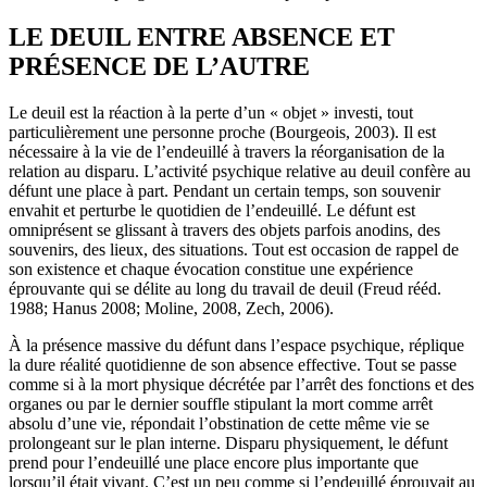
LE DEUIL ENTRE ABSENCE ET
PRÉSENCE DE L’AUTRE
Le deuil est la réaction à la perte d’un « objet » investi, tout
particulièrement une personne proche (Bourgeois, 2003). Il est
nécessaire à la vie de l’endeuillé à travers la réorganisation de la
relation au disparu. L’activité psychique relative au deuil confère au
défunt une place à part. Pendant un certain temps, son souvenir
envahit et perturbe le quotidien de l’endeuillé. Le défunt est
omniprésent se glissant à travers des objets parfois anodins, des
souvenirs, des lieux, des situations. Tout est occasion de rappel de
son existence et chaque évocation constitue une expérience
éprouvante qui se délite au long du travail de deuil (Freud rééd.
1988; Hanus 2008; Moline, 2008, Zech, 2006).
À la présence massive du défunt dans l’espace psychique, réplique
la dure réalité quotidienne de son absence effective. Tout se passe
comme si à la mort physique décrétée par l’arrêt des fonctions et des
organes ou par le dernier souffle stipulant la mort comme arrêt
absolu d’une vie, répondait l’obstination de cette même vie se
prolongeant sur le plan interne. Disparu physiquement, le défunt
prend pour l’endeuillé une place encore plus importante que
lorsqu’il était vivant. C’est un peu comme si l’endeuillé éprouvait au