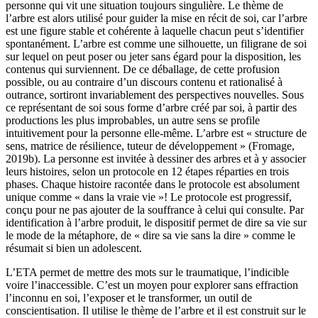
personne qui vit une situation toujours singulière. Le thème de
l’arbre est alors utilisé pour guider la mise en récit de soi, car l’arbre
est une figure stable et cohérente à laquelle chacun peut s’identifier
spontanément. L’arbre est comme une silhouette, un filigrane de soi
sur lequel on peut poser ou jeter sans égard pour la disposition, les
contenus qui surviennent. De ce déballage, de cette profusion
possible, ou au contraire d’un discours contenu et rationalisé à
outrance, sortiront invariablement des perspectives nouvelles. Sous
ce représentant de soi sous forme d’arbre créé par soi, à partir des
productions les plus improbables, un autre sens se profile
intuitivement pour la personne elle-même. L’arbre est « structure de
sens, matrice de résilience, tuteur de développement » (Fromage,
2019b). La personne est invitée à dessiner des arbres et à y associer
leurs histoires, selon un protocole en 12 étapes réparties en trois
phases. Chaque histoire racontée dans le protocole est absolument
unique comme « dans la vraie vie »! Le protocole est progressif,
conçu pour ne pas ajouter de la souffrance à celui qui consulte. Par
identification à l’arbre produit, le dispositif permet de dire sa vie sur
le mode de la métaphore, de « dire sa vie sans la dire » comme le
résumait si bien un adolescent.
L’ETA permet de mettre des mots sur le traumatique, l’indicible
voire l’inaccessible. C’est un moyen pour explorer sans effraction
l’inconnu en soi, l’exposer et le transformer, un outil de
conscientisation. Il utilise le thème de l’arbre et il est construit sur le