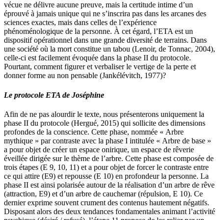
vécue ne délivre aucune preuve, mais la certitude intime d’un
éprouvé à jamais unique qui ne s’inscrira pas dans les arcanes des
sciences exactes, mais dans celles de l’expérience
phénoménologique de la personne. À cet égard, l’ETA est un
dispositif opérationnel dans une grande diversité de terrains. Dans
une société où la mort constitue un tabou (Lenoir, de Tonnac, 2004),
celle-ci est facilement évoquée dans la phase II du protocole.
Pourtant, comment figurer et verbaliser le vertige de la perte et
donner forme au non pensable (Jankélévitch, 1977)?
Le protocole ETA de Joséphine
Afin de ne pas alourdir le texte, nous présenterons uniquement la
phase II du protocole (Hergué, 2015) qui sollicite des dimensions
profondes de la conscience. Cette phase, nommée « Arbre
mythique » par contraste avec la phase I intitulée « Arbre de base »
a pour objet de créer un espace onirique, un espace de rêverie
éveillée dirigée sur le thème de l’arbre. Cette phase est composée de
trois étapes (E 9, 10, 11) et a pour objet de forcer le contraste entre
ce qui attire (E9) et repousse (E 10) en profondeur la personne. La
phase II est ainsi polarisée autour de la réalisation d’un arbre de rêve
(attraction, E9) et d’un arbre de cauchemar (répulsion, E 10). Ce
dernier exprime souvent crument des contenus hautement négatifs.
Disposant alors des deux tendances fondamentales animant l’activité