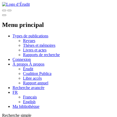
Menu principal
Types de publications
Revues
Thèses et mémoires
Livres et actes
Rapports de recherche
Connexion
À propos
À propos
Érudit
Coalition Publica
Libre accès
Rapport annuel
Recherche avancée
FR
Français
English
Ma bibliothèque
Recherche simple