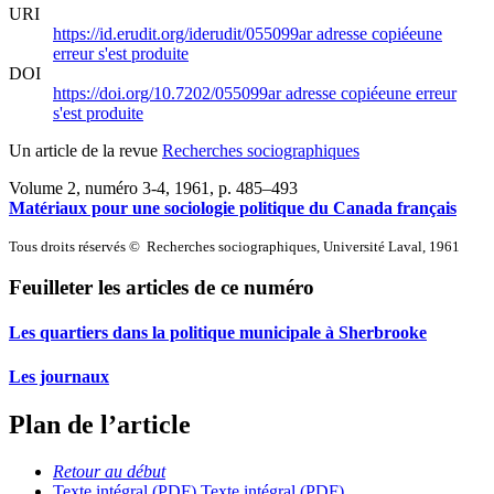
URI
https://id.erudit.org/iderudit/055099ar
adresse copiée
une
erreur s'est produite
DOI
https://doi.org/10.7202/055099ar
adresse copiée
une erreur
s'est produite
Un article de la revue
Recherches sociographiques
Volume 2, numéro 3-4, 1961
, p. 485–493
Matériaux pour une sociologie politique du Canada français
Tous droits réservés © Recherches sociographiques, Université Laval, 1961
Feuilleter les articles de ce numéro
Les quartiers dans la politique municipale à Sherbrooke
Les journaux
Plan de l’article
Retour au début
Texte intégral (PDF)
Texte intégral (PDF)