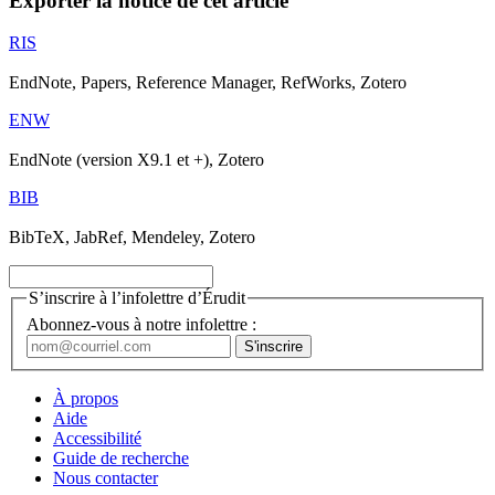
Exporter la notice de cet article
RIS
EndNote, Papers, Reference Manager, RefWorks, Zotero
ENW
EndNote (version X9.1 et +), Zotero
BIB
BibTeX, JabRef, Mendeley, Zotero
S’inscrire à l’infolettre d’Érudit
Abonnez-vous à notre infolettre :
À propos
Aide
Accessibilité
Guide de recherche
Nous contacter