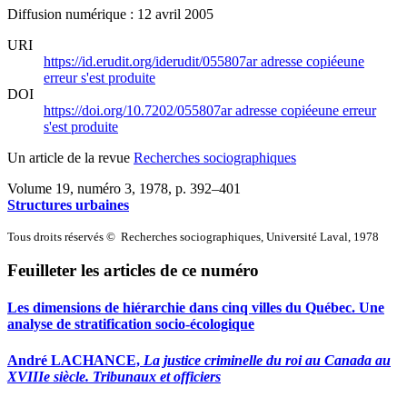
Diffusion numérique : 12 avril 2005
URI
https://id.erudit.org/iderudit/055807ar
adresse copiée
une
erreur s'est produite
DOI
https://doi.org/10.7202/055807ar
adresse copiée
une erreur
s'est produite
Un article de la revue
Recherches sociographiques
Volume 19, numéro 3, 1978
, p. 392–401
Structures urbaines
Tous droits réservés © Recherches sociographiques, Université Laval, 1978
Feuilleter les articles de ce numéro
Les dimensions de hiérarchie dans cinq villes du Québec. Une
analyse de stratification socio-écologique
André LACHANCE,
La justice criminelle du roi au Canada au
XVIIIe siècle. Tribunaux et officiers