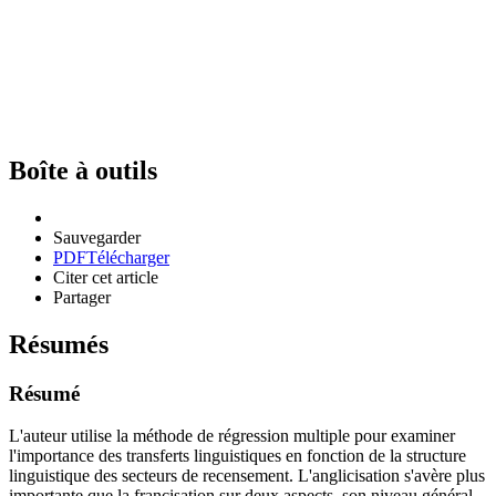
Boîte à outils
Sauvegarder
PDF
Télécharger
Citer cet article
Partager
Résumés
Résumé
L'auteur utilise la méthode de régression multiple pour examiner
l'importance des transferts linguistiques en fonction de la structure
linguistique des secteurs de recensement. L'anglicisation s'avère plus
importante que la francisation sur deux aspects, son niveau général