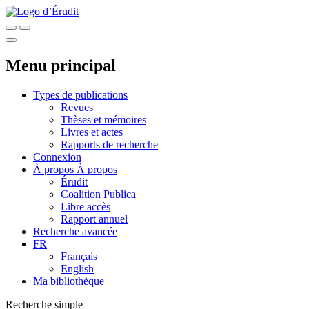
Menu principal
Types de publications
Revues
Thèses et mémoires
Livres et actes
Rapports de recherche
Connexion
À propos
À propos
Érudit
Coalition Publica
Libre accès
Rapport annuel
Recherche avancée
FR
Français
English
Ma bibliothèque
Recherche simple