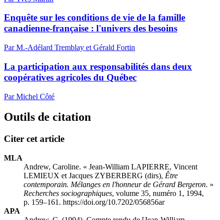
Enquête sur les conditions de vie de la famille
canadienne-française : l'univers des besoins
Par M.-Adélard Tremblay et Gérald Fortin
La participation aux responsabilités dans deux
coopératives agricoles du Québec
Par Michel Côté
Outils de citation
Citer cet article
MLA
Andrew, Caroline. « Jean-William LAPIERRE, Vincent
LEMIEUX et Jacques ZYBERBERG (dirs),
Être
contemporain. Mélanges en l'honneur de Gérard Bergeron
. »
Recherches sociographiques
, volume 35, numéro 1, 1994,
p. 159–161. https://doi.org/10.7202/056856ar
APA
Andrew, C. (1994). Compte rendu de [Jean-William