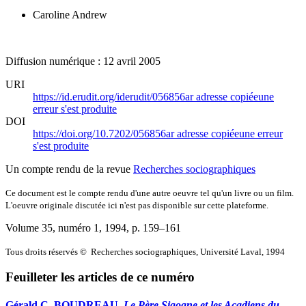
Caroline Andrew
Diffusion numérique : 12 avril 2005
URI
https://id.erudit.org/iderudit/056856ar
adresse copiée
une
erreur s'est produite
DOI
https://doi.org/10.7202/056856ar
adresse copiée
une erreur
s'est produite
Un compte rendu de la revue
Recherches sociographiques
Ce document est le compte rendu d'une autre oeuvre tel qu'un livre ou un film.
L'oeuvre originale discutée ici n'est pas disponible sur cette plateforme.
Volume 35, numéro 1, 1994
, p. 159–161
Tous droits réservés © Recherches sociographiques, Université Laval, 1994
Feuilleter les articles de ce numéro
Gérald C. BOUDREAU,
Le Père Sigogne et les Acadiens du