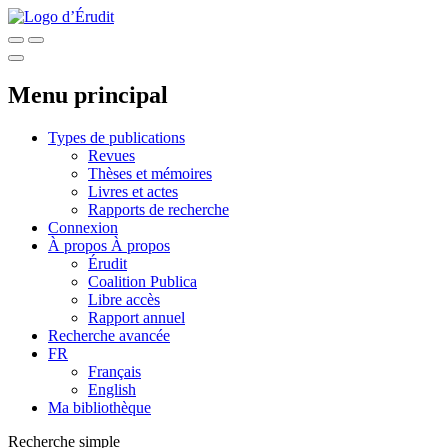
Menu principal
Types de publications
Revues
Thèses et mémoires
Livres et actes
Rapports de recherche
Connexion
À propos
À propos
Érudit
Coalition Publica
Libre accès
Rapport annuel
Recherche avancée
FR
Français
English
Ma bibliothèque
Recherche simple