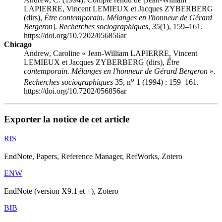
LAPIERRE, Vincent LEMIEUX et Jacques ZYBERBERG
(dirs),
Être contemporain. Mélanges en l'honneur de Gérard
Bergeron
].
Recherches sociographiques
,
35
(1), 159–161.
https://doi.org/10.7202/056856ar
Chicago
Andrew, Caroline « Jean-William LAPIERRE, Vincent
LEMIEUX et Jacques ZYBERBERG (dirs),
Être
contemporain. Mélanges en l'honneur de Gérard Bergeron
».
o
Recherches sociographiques
35, n
1 (1994) : 159–161.
https://doi.org/10.7202/056856ar
Exporter la notice de cet article
RIS
EndNote, Papers, Reference Manager, RefWorks, Zotero
ENW
EndNote (version X9.1 et +), Zotero
BIB