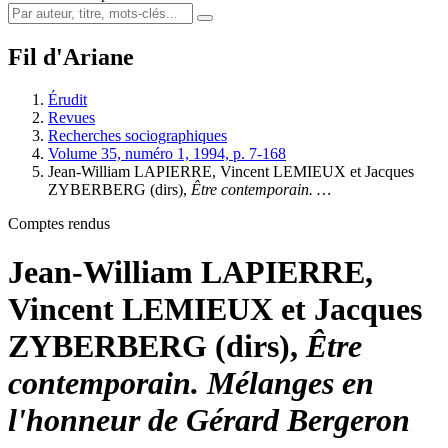
Fil d'Ariane
Érudit
Revues
Recherches sociographiques
Volume 35, numéro 1, 1994, p. 7-168
Jean-William LAPIERRE, Vincent LEMIEUX et Jacques
ZYBERBERG (dirs),
Être contemporain. …
Comptes rendus
Jean-William LAPIERRE,
Vincent LEMIEUX et Jacques
ZYBERBERG (dirs),
Être
contemporain. Mélanges en
l'honneur de Gérard Bergeron