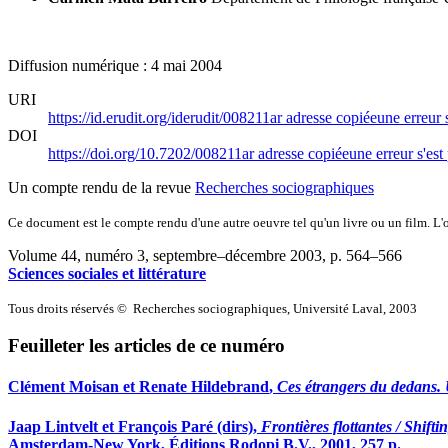
Diffusion numérique : 4 mai 2004
URI
https://id.erudit.org/iderudit/008211ar
adresse copiée
une erreur 
DOI
https://doi.org/10.7202/008211ar
adresse copiée
une erreur s'est
Un compte rendu de la revue
Recherches sociographiques
Ce document est le compte rendu d'une autre oeuvre tel qu'un livre ou un film. L'oe
Volume 44, numéro 3, septembre–décembre 2003
, p. 564–566
Sciences sociales et littérature
Tous droits réservés © Recherches sociographiques, Université Laval, 2003
Feuilleter les articles de ce numéro
Clément
Moisan
et Renate
Hildebrand
,
Ces étrangers du dedans. 
Jaap L
intvelt
et François P
aré
(dirs),
Frontières flottantes / Shif
Amsterdam-New York, Éditions Rodopi B.V., 2001, 257 p.