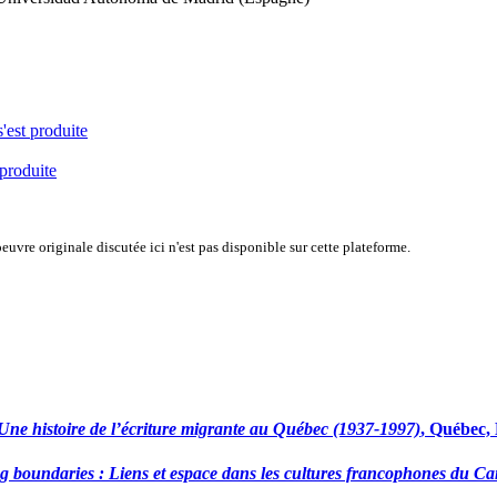
s'est produite
 produite
uvre originale discutée ici n'est pas disponible sur cette plateforme.
Une histoire de l’écriture migrante au Québec (1937-1997)
, Québec, 
ting boundaries : Liens et espace dans les cultures francophones du 