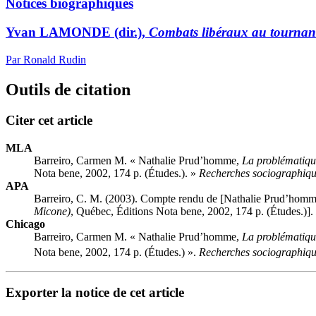
Notices biographiques
Yvan LAMONDE (dir.),
Combats libéraux au tournant
Par Ronald Rudin
Outils de citation
Citer cet article
MLA
Barreiro, Carmen M. « Nathalie
Prud’homme
,
La problématique
Nota bene, 2002, 174 p. (Études.). »
Recherches sociographiq
APA
Barreiro, C. M. (2003). Compte rendu de [Nathalie
Prud’homm
Micone)
, Québec, Éditions Nota bene, 2002, 174 p. (Études.)].
Chicago
Barreiro, Carmen M. « Nathalie
Prud’homme
,
La problématique
Nota bene, 2002, 174 p. (Études.) ».
Recherches sociographiq
Exporter la notice de cet article