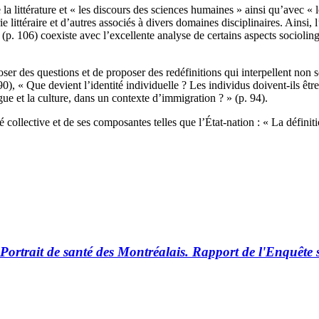
e la littérature et « les discours des sciences humaines » ainsi qu’avec 
ie littéraire et d’autres associés à divers domaines disciplinaires. Ainsi, 
(p. 106) coexiste avec l’excellente analyse de certains aspects sociolin
oser des questions et de proposer des redéfinitions qui interpellent non 
0), « Que devient l’identité individuelle ? Les individus doivent-ils êt
angue et la culture, dans un contexte d’immigration ? » (p. 94).
 collective et de ses composantes telles que l’État-nation : « La définitio
Portrait de santé des Montréalais. Rapport de l'Enquête 