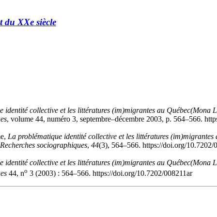
 du XXe siècle
 identité collective et les littératures (im)migrantes au Québec
(Mona La
ues
, volume 44, numéro 3, septembre–décembre 2003, p. 564–566. https
e
,
La problématique identité collective et les littératures (im)migrante
Recherches sociographiques
,
44
(3), 564–566. https://doi.org/10.7202
 identité collective et les littératures (im)migrantes au Québec
(Mona La
o
ues
44, n
3 (2003) : 564–566. https://doi.org/10.7202/008211ar