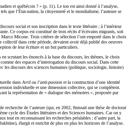
nadien et québécois ? » (p. 11). Le ton est ainsi donné à l’analyse,
 tels que l’État-nation, la citoyenneté et le mondialisme, l’auteure se
cours social et son inscription dans le texte littéraire ; à l’intérieur
rante. Ce corpus est constitué de trois récits d’écrivains migrants, soit
Marco Micone. Trois critères de sélection l’ont emporté dans le choix
 collectif dans cette période, devaient avoir déjà publié des oeuvres
tion de leur écriture et un but particuliers.
en scrutant les énoncés à la base du discours, les thèmes, le choix
t comme des espaces d’interrogation du discours social. Dans cette
ec les discours des sciences humaines (politique, sociologie, histoire)
lturelle dans
Avril ou l’anti-passion
et la construction d’une identité
nsion individuelle et une dimension collective, qui se complètent.
puyant la représentation de « dialogue des mémoires », proposée par
de recherche de l’auteure (qui, en 2002, finissait une thèse de doctorat
sième cycle des Études littéraires et des Sciences humaines. Car on y
aux tout en reconnaissant les recherches préalables ; d’autre part, la
tine), élargit et enrichit de plus en plus les horizons de l’analyse.