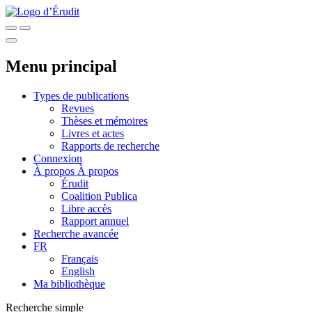
Menu principal
Types de publications
Revues
Thèses et mémoires
Livres et actes
Rapports de recherche
Connexion
À propos
À propos
Érudit
Coalition Publica
Libre accès
Rapport annuel
Recherche avancée
FR
Français
English
Ma bibliothèque
Recherche simple