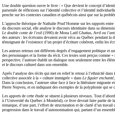
Une double question ouvre le livre : « Que devient le concept d’identité
parsemée de réflexions sur l’identité collective et l’identité individuel
penche sur les contextes canadien et québécois ainsi que sur la probléma
L’approche théorique de Nathalie Prud’Homme sur les rapports entre littéra
du discours social, elle analyse le discours identitaire dans sa dimension
Le double conte de l’exil
(1990) de Mona Latif Ghattas,
Avril ou l’an
des auteurs : les écrivains devaient avoir vécu au Québec pendant la dé
témoignant de l’existence d’un projet d’écriture cohérent, enfin les écr
Les auteurs retenus ont différents degrés d’engagement politique et un
des personnages et la forme du récit. Ces textes sont perçus comme « r
perspective, l’auteure établit un dialogue non seulement entre les éléme
et le discours culturel dans son ensemble.
Après l’analyse des récits qui met en relief le retour à l’ethnicité dans
collective associée à la « culture immigrée » dans
Le figuier enchanté
Dans la conclusion, l’auteure situe face à face la littérature migrante
Pierre Nepveu, et en indiquant des exemples de la polyphonie qui se con
Les apports de cette étude se situent à plusieurs niveaux. Tout d’abord,
à l’Université du Québec à Montréal), ce livre devrait faire partie de 
remarque, d’une part, l’effort de structuration et de clarté d’un travail
progression dans le travail d’autonomisation qui, partant d’un ensembl