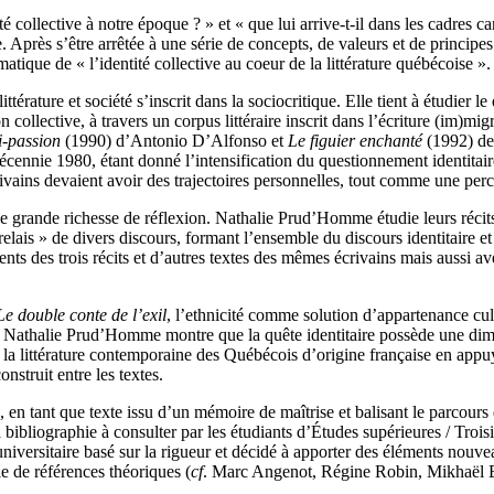
 collective à notre époque ? » et « que lui arrive-t-il dans les cadres ca
le. Après s’être arrêtée à une série de concepts, de valeurs et de principes
tique de « l’identité collective au coeur de la littérature québécoise ».
ture et société s’inscrit dans la sociocritique. Elle tient à étudier le dis
 collective, à travers un corpus littéraire inscrit dans l’écriture (im)mig
ti-passion
(1990) d’Antonio D’Alfonso et
Le figuier enchanté
(1992) de 
cennie 1980, étant donné l’intensification du questionnement identitaire
ivains devaient avoir des trajectoires personnelles, tout comme une percep
e grande richesse de réflexion. Nathalie Prud’Homme étudie leurs récits 
elais » de divers discours, formant l’ensemble du discours identitaire e
nts des trois récits et d’autres textes des mêmes écrivains mais aussi av
Le double conte de l’exil
, l’ethnicité comme solution d’appartenance cu
, Nathalie Prud’Homme montre que la quête identitaire possède une dime
 et la littérature contemporaine des Québécois d’origine française en ap
struit entre les textes.
 en tant que texte issu d’un mémoire de maîtrise et balisant le parcours 
la bibliographie à consulter par les étudiants d’Études supérieures / Troi
 universitaire basé sur la rigueur et décidé à apporter des éléments nouve
e de références théoriques (
cf
. Marc Angenot, Régine Robin, Mikhaël Bakh