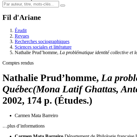
Fil d'Ariane
Érudit
Revues
Recherches sociographiques
Sciences sociales et littérature
Nathalie
Prud’homme
,
La problématique identité collective et l
Comptes rendus
Nathalie
Prud’homme
,
La problé
Québec
(Mona Latif Ghattas, An
2002, 174 p. (Études.)
Carmen Mata Barreiro
…plus d’informations
Carmen Mata Barreiro
Département de Philologie française