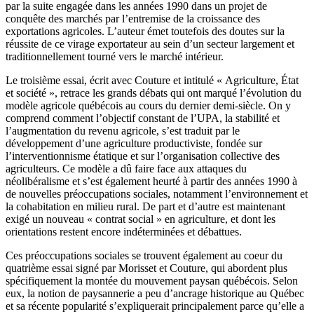
par la suite engagée dans les années 1990 dans un projet de
conquête des marchés par l’entremise de la croissance des
exportations agricoles. L’auteur émet toutefois des doutes sur la
réussite de ce virage exportateur au sein d’un secteur largement et
traditionnellement tourné vers le marché intérieur.
Le troisième essai, écrit avec Couture et intitulé « Agriculture, État
et société », retrace les grands débats qui ont marqué l’évolution du
modèle agricole québécois au cours du dernier demi-siècle. On y
comprend comment l’objectif constant de l’UPA, la stabilité et
l’augmentation du revenu agricole, s’est traduit par le
développement d’une agriculture productiviste, fondée sur
l’interventionnisme étatique et sur l’organisation collective des
agriculteurs. Ce modèle a dû faire face aux attaques du
néolibéralisme et s’est également heurté à partir des années 1990 à
de nouvelles préoccupations sociales, notamment l’environnement et
la cohabitation en milieu rural. De part et d’autre est maintenant
exigé un nouveau « contrat social » en agriculture, et dont les
orientations restent encore indéterminées et débattues.
Ces préoccupations sociales se trouvent également au coeur du
quatrième essai signé par Morisset et Couture, qui abordent plus
spécifiquement la montée du mouvement paysan québécois. Selon
eux, la notion de paysannerie a peu d’ancrage historique au Québec
et sa récente popularité s’expliquerait principalement parce qu’elle a