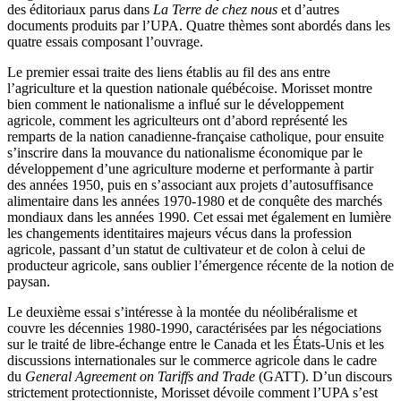
des éditoriaux parus dans
La Terre de chez nous
et d’autres
documents produits par l’UPA. Quatre thèmes sont abordés dans les
quatre essais composant l’ouvrage.
Le premier essai traite des liens établis au fil des ans entre
l’agriculture et la question nationale québécoise. Morisset montre
bien comment le nationalisme a influé sur le développement
agricole, comment les agriculteurs ont d’abord représenté les
remparts de la nation canadienne-française catholique, pour ensuite
s’inscrire dans la mouvance du nationalisme économique par le
développement d’une agriculture moderne et performante à partir
des années 1950, puis en s’associant aux projets d’autosuffisance
alimentaire dans les années 1970-1980 et de conquête des marchés
mondiaux dans les années 1990. Cet essai met également en lumière
les changements identitaires majeurs vécus dans la profession
agricole, passant d’un statut de cultivateur et de colon à celui de
producteur agricole, sans oublier l’émergence récente de la notion de
paysan.
Le deuxième essai s’intéresse à la montée du néolibéralisme et
couvre les décennies 1980-1990, caractérisées par les négociations
sur le traité de libre-échange entre le Canada et les États-Unis et les
discussions internationales sur le commerce agricole dans le cadre
du
General Agreement on Tariffs and Trade
(GATT). D’un discours
strictement protectionniste, Morisset dévoile comment l’UPA s’est