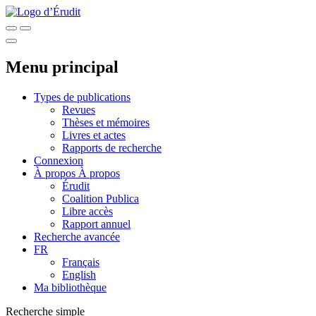
Menu principal
Types de publications
Revues
Thèses et mémoires
Livres et actes
Rapports de recherche
Connexion
À propos
À propos
Érudit
Coalition Publica
Libre accès
Rapport annuel
Recherche avancée
FR
Français
English
Ma bibliothèque
Recherche simple