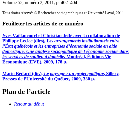
Volume 52, numéro 2, 2011
, p. 402–404
Tous droits réservés © Recherches sociographiques et Université Laval, 2011
Feuilleter les articles de ce numéro
Yves
Vaillancourt
et Christian
Jetté
avec la collaboration de
Philippe
Leclec
(dirs)
,
Les arrangements institutionnels entre
l’État québécois et les entreprises d’économie sociale en aide
domestique. Une analyse sociopolitique de l’économie sociale dans
les services de soutien à domicile
, Montréal, Éditions Vie
Économique (EVE), 2009, 178 p.
Mario
Bédard
(dir.),
Le paysage : un projet politique
, Sillery,
Presses de l’Université du Québec, 2009, 330 p.
Plan de l’article
Retour au début