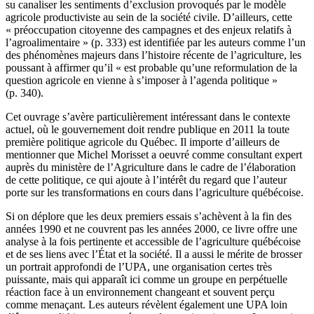
su canaliser les sentiments d’exclusion provoqués par le modèle
agricole productiviste au sein de la société civile. D’ailleurs, cette
« préoccupation citoyenne des campagnes et des enjeux relatifs à
l’agroalimentaire » (p. 333) est identifiée par les auteurs comme l’un
des phénomènes majeurs dans l’histoire récente de l’agriculture, les
poussant à affirmer qu’il « est probable qu’une reformulation de la
question agricole en vienne à s’imposer à l’agenda politique »
(p. 340).
Cet ouvrage s’avère particulièrement intéressant dans le contexte
actuel, où le gouvernement doit rendre publique en 2011 la toute
première politique agricole du Québec. Il importe d’ailleurs de
mentionner que Michel Morisset a oeuvré comme consultant expert
auprès du ministère de l’Agriculture dans le cadre de l’élaboration
de cette politique, ce qui ajoute à l’intérêt du regard que l’auteur
porte sur les transformations en cours dans l’agriculture québécoise.
Si on déplore que les deux premiers essais s’achèvent à la fin des
années 1990 et ne couvrent pas les années 2000, ce livre offre une
analyse à la fois pertinente et accessible de l’agriculture québécoise
et de ses liens avec l’État et la société. Il a aussi le mérite de brosser
un portrait approfondi de l’UPA, une organisation certes très
puissante, mais qui apparaît ici comme un groupe en perpétuelle
réaction face à un environnement changeant et souvent perçu
comme menaçant. Les auteurs révèlent également une UPA loin