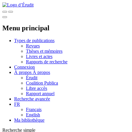
Menu principal
Types de publications
Revues
Thèses et mémoires
Livres et actes
Rapports de recherche
Connexion
À propos
À propos
Érudit
Coalition Publica
Libre accès
Rapport annuel
Recherche avancée
FR
Français
English
Ma bibliothèque
Recherche simple