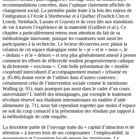
recommandations concrètes, dans l’optique clairement affichée de
changement social. La première partie traite à la fois des enjeux de
l’intégration à l’école à Sherbrooke et à Québec (Froelich Cim et
Lenoir, Steinbach, Lussier et Guyon) et de ceux liés aux transitions
de vie à travers l’expérience de la maternité (Guilbert
et al
.). Ce
chapitre a particulièrement retenu mon attention du fait de sa
méthodologie innovante, puisque les coauteures sont aussi les
participantes à la recherche. Le lecteur découvrira avec plaisir la
création de cet espace dialogique entre le « je » et le « nous », le
« dedans » et le « dehors » et sera plus généralement amené à penser
comment les efforts de réflexivité rendent progressivement caduque
la dichotomie « eux/nous ». Cette belle présentation du « modèle
coopératif interculturel d’accompagnement mutuel » (résumé en
p. 85-86) donne envie de l’utiliser dans d’autres contextes :
certainement celui de l’intervention sociale comme le mentionne
Walling (p. 91), mais pourquoi pas aussi dans le cadre d’un cours
universitaire? L’intérêt des témoignages, par exemple le traitement
révoltant réservé aux étudiants internationaux en matière d’aide
alimentaire (p. 71), nous fait cependant regretter que moins d’espace
ne soit du coup consacré à la présentation des résultats par rapport à
la méthodologie de cette enquête.
La deuxième partie de l’ouvrage traite du « capital d’attraction et de
rétention » à travers trois de ses composantes : l’employabilité, la
gouvernance et l’ouverture locale envers les immigrants. Le