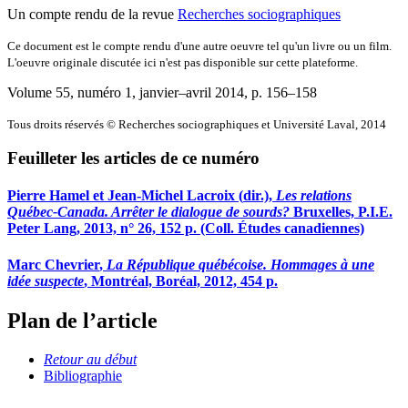
Un compte rendu de la revue
Recherches sociographiques
Ce document est le compte rendu d'une autre oeuvre tel qu'un livre ou un film.
L'oeuvre originale discutée ici n'est pas disponible sur cette plateforme.
Volume 55, numéro 1, janvier–avril 2014
, p. 156–158
Tous droits réservés © Recherches sociographiques et Université Laval, 2014
Feuilleter les articles de ce numéro
Pierre H
amel
et Jean-Michel L
acroix (
dir
.)
,
Les relations
Québec-Canada. Arrêter le dialogue de sourds?
Bruxelles, P.I.E.
Peter Lang, 2013, n° 26, 152 p. (Coll. Études canadiennes)
Marc C
hevrier
,
La République québécoise. Hommages à une
idée suspecte
, Montréal, Boréal, 2012, 454 p.
Plan de l’article
Retour au début
Bibliographie