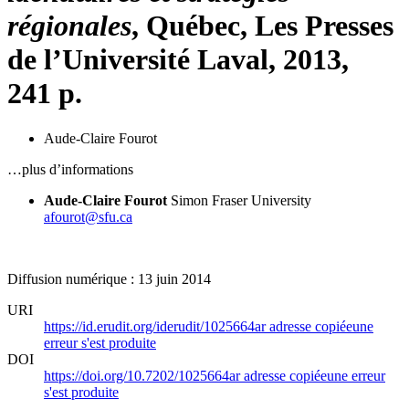
régionales
, Québec, Les Presses
de l’Université Laval, 2013,
241 p.
Aude-Claire Fourot
…plus d’informations
Aude-Claire Fourot
Simon Fraser University
afourot@sfu.ca
Diffusion numérique : 13 juin 2014
URI
https://id.erudit.org/iderudit/1025664ar
adresse copiée
une
erreur s'est produite
DOI
https://doi.org/10.7202/1025664ar
adresse copiée
une erreur
s'est produite