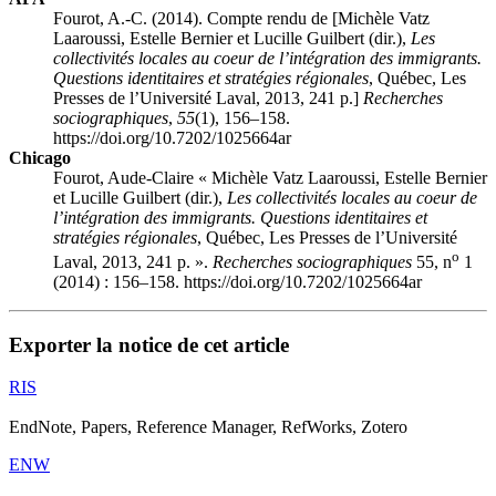
Fourot, A.-C. (2014). Compte rendu de [Michèle V
atz
L
aaroussi
, Estelle B
ernier
et Lucille G
uilbert
(dir.),
Les
collectivités locales au coeur de l’intégration des immigrants.
Questions identitaires et stratégies régionales
, Québec, Les
Presses de l’Université Laval, 2013, 241 p.]
Recherches
sociographiques
,
55
(1), 156–158.
https://doi.org/10.7202/1025664ar
Chicago
Fourot, Aude-Claire « Michèle V
atz
L
aaroussi
, Estelle B
ernier
et Lucille G
uilbert
(dir.),
Les collectivités locales au coeur de
l’intégration des immigrants. Questions identitaires et
stratégies régionales
, Québec, Les Presses de l’Université
o
Laval, 2013, 241 p. ».
Recherches sociographiques
55, n
1
(2014) : 156–158. https://doi.org/10.7202/1025664ar
Exporter la notice de cet article
RIS
EndNote, Papers, Reference Manager, RefWorks, Zotero
ENW