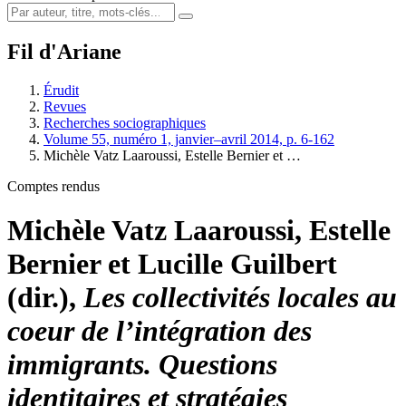
Fil d'Ariane
Érudit
Revues
Recherches sociographiques
Volume 55, numéro 1, janvier–avril 2014, p. 6-162
Michèle V
atz
L
aaroussi
, Estelle B
ernier
et …
Comptes rendus
Michèle V
atz
L
aaroussi
, Estelle
B
ernier
et Lucille G
uilbert
(dir.),
Les collectivités locales au
coeur de l’intégration des
immigrants. Questions
identitaires et stratégies