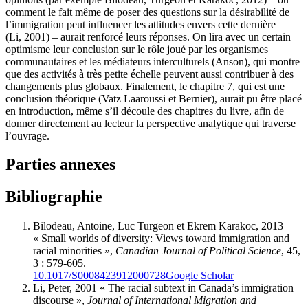
comment le fait même de poser des questions sur la désirabilité de
l’immigration peut influencer les attitudes envers cette dernière
(
Li,
2001)
–
aurait renforcé leurs réponses. On lira avec un certain
optimisme leur conclusion sur le rôle joué par les organismes
communautaires et les médiateurs interculturels (Anson
),
qui montre
que des activités à très petite échelle peuvent aussi contribuer à des
changements plus globaux. Finalement, le chapitre 7, qui est une
conclusion théorique (Vatz Laaroussi et Bernier
)
, aurait pu être placé
en introduction, même s’il découle des chapitres du livre, afin de
donner directement au lecteur la perspective analytique qui traverse
l’ouvrage.
Parties annexes
Bibliographie
Bilodeau
, Antoine, Luc
Turgeon
et Ekrem
Karakoc,
2013
« Small worlds of diversity: Views toward immigration and
racial minorities »,
Canadian Journal of Political Science
, 45,
3 : 579-605.
10.1017/S0008423912000728
Google Scholar
Li
, Peter, 2001 « The racial subtext in Canada’s immigration
discourse »,
Journal of International Migration and