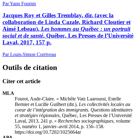
Par Yann Fournis
Jacques R
oy
et Gilles T
remblay
, dir. (avec la
collaboration de Linda Cazale, Richard Cloutier et
Aimé Lebeau),
Les hommes au Québec : un portrait
social et de santé
, Québec, Les Presses de l’Université
Laval, 2017, 157 p.
Par Louis-Simon Corriveau
Outils de citation
Citer cet article
MLA
Fourot, Aude-Claire. « Michèle V
atz
L
aaroussi
, Estelle
B
ernier
et Lucille G
uilbert
(dir.),
Les collectivités locales au
coeur de l’intégration des immigrants. Questions identitaires
et stratégies régionales
, Québec, Les Presses de l’Université
Laval, 2013, 241 p. »
Recherches sociographiques
, volume
55, numéro 1, janvier–avril 2014, p. 156–158.
https://doi.org/10.7202/1025664ar
APA