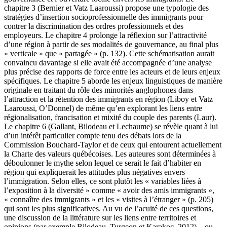
chapitre 3 (Bernier et Vatz Laaroussi) propose une typologie des
stratégies d’insertion socioprofessionnelle des immigrants pour
contrer la discrimination des ordres professionnels et des
employeurs. Le chapitre 4 prolonge la réflexion sur l’attractivité
d’une région à partir de ses modalités de gouvernance, au final plus
« verticale » que « partagée » (p. 132). Cette schématisation aurait
convaincu davantage si elle avait été accompagnée d’une analyse
plus précise des rapports de force entre les acteurs et de leurs enjeux
spécifiques. Le chapitre 5 aborde les enjeux linguistiques de manière
originale en traitant du rôle des minorités anglophones dans
l’attraction et la rétention des immigrants en région (Liboy et Vatz
Laaroussi, O’Donnel) de même qu’en explorant les liens entre
régionalisation, francisation et mixité du couple des parents (Laur).
Le chapitre 6 (Gallant, Bilodeau et Lechaume
)
se révèle quant à lui
d’un intérêt particulier compte tenu des débats lors de la
Commission Bouchard-Taylor et de ceux qui entourent actuellement
la Charte des valeurs québécoises. Les auteures sont déterminées à
déboulonner le mythe selon lequel ce serait le fait d’habiter en
région qui expliquerait les attitudes plus négatives envers
l’immigration. Selon elles, ce sont plutôt les « variables liées à
l’exposition à la diversité » comme « avoir des amis immigrants »,
« connaître des immigrants » et les « visites à l’étranger » (p. 205)
qui sont les plus significatives. Au vu de l’acuité de ces questions,
une discussion de la littérature sur les liens entre territoires et
opinions (par exemple
Bilodeau
,
Turgeon
et
Karakoc
, 2012
) –
ou