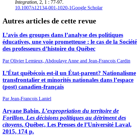
Integration
, 2, 1 : 77-97.
10.1007/s12134-001-1020-1
Google Scholar
Autres articles de cette revue
L’avis des groupes dans l’analyse des politiques
éducatives, une voie prometteuse : le cas de la Société
des professeurs d’histoire du Québec
Par Olivier Lemieux, Abdoulaye Anne and Jean-François Cardin
L’État québécois est-il un État-parent? Nationalisme
transfrontalier et minorités nationales dans l’espace
(post) canadien-français
Par Jean-François Laniel
Aryane B
abin
,
L’expropriation du territoire de
Forillon. Les décisions politiques au détriment des
citoyens
, Québec, Les Presses de l’Université Laval,
2015, 174 p.