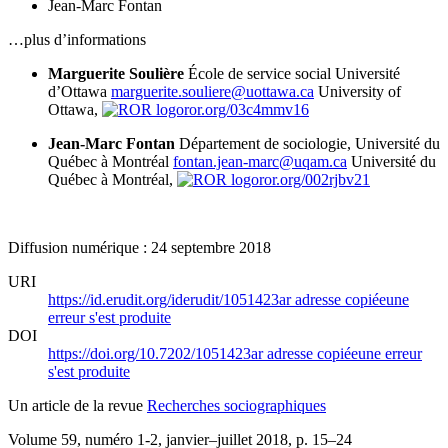
Jean-Marc Fontan
…plus d’informations
Marguerite Soulière
École de service social Université
d’Ottawa
marguerite.souliere@uottawa.ca
University of
Ottawa,
ror.org/03c4mmv16
Jean-Marc Fontan
Département de sociologie, Université du
Québec à Montréal
fontan.jean-marc@uqam.ca
Université du
Québec à Montréal,
ror.org/002rjbv21
Diffusion numérique : 24 septembre 2018
URI
https://id.erudit.org/iderudit/1051423ar
adresse copiée
une
erreur s'est produite
DOI
https://doi.org/10.7202/1051423ar
adresse copiée
une erreur
s'est produite
Un article de la revue
Recherches sociographiques
Volume 59, numéro 1-2, janvier–juillet 2018
, p. 15–24