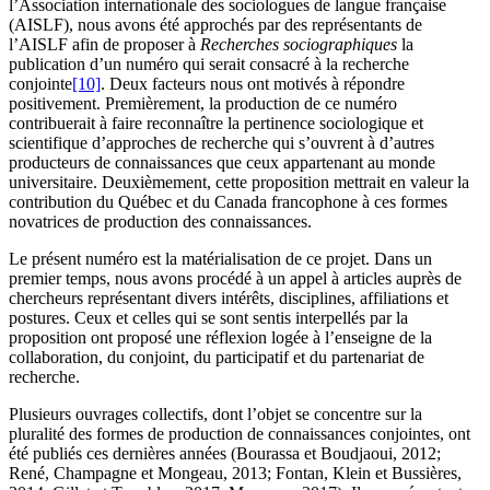
l’Association internationale des sociologues de langue française
(AISLF), nous avons été approchés par des représentants de
l’AISLF afin de proposer à
Recherches sociographiques
la
publication d’un numéro qui serait consacré à la recherche
conjointe
[10]
. Deux facteurs nous ont motivés à répondre
positivement. Premièrement, la production de ce numéro
contribuerait à faire reconnaître la pertinence sociologique et
scientifique d’approches de recherche qui s’ouvrent à d’autres
producteurs de connaissances que ceux appartenant au monde
universitaire. Deuxièmement, cette proposition mettrait en valeur la
contribution du Québec et du Canada francophone à ces formes
novatrices de production des connaissances.
Le présent numéro est la matérialisation de ce projet. Dans un
premier temps, nous avons procédé à un appel à articles auprès de
chercheurs représentant divers intérêts, disciplines, affiliations et
postures. Ceux et celles qui se sont sentis interpellés par la
proposition ont proposé une réflexion logée à l’enseigne de la
collaboration, du conjoint, du participatif et du partenariat de
recherche.
Plusieurs ouvrages collectifs, dont l’objet se concentre sur la
pluralité des formes de production de connaissances conjointes, ont
été publiés ces dernières années (
Bourassa
et
Boudjaoui
, 2012;
René
,
Champagne
et
Mongeau
, 2013;
Fontan
,
Klein
et
Bussières
,