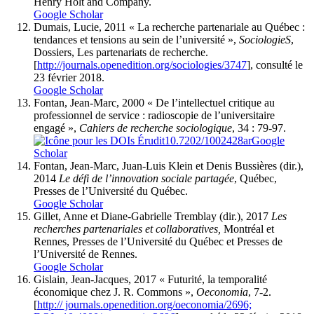
Henry Holt and Company.
Google Scholar
Dumais
, Lucie, 2011 « La recherche partenariale au Québec :
tendances et tensions au sein de l’université »,
SociologieS
,
Dossiers, Les partenariats de recherche.
[
http://journals.openedition.org/sociologies/3747
], consulté le
23 février 2018.
Google Scholar
Fontan
, Jean-Marc, 2000 « De l’intellectuel critique au
professionnel de service : radioscopie de l’universitaire
engagé »,
Cahiers de recherche sociologique
, 34 : 79-97.
10.7202/1002428ar
Google
Scholar
Fontan
, Jean-Marc, Juan-Luis
Klein
et Denis
Bussières
(dir.),
2014
Le défi de l’innovation sociale partagée
, Québec,
Presses de l’Université du Québec.
Google Scholar
Gillet
, Anne et Diane-Gabrielle
Tremblay
(dir.), 2017
Les
recherches partenariales et collaboratives,
Montréal et
Rennes, Presses de l’Université du Québec et Presses de
l’Université de Rennes.
Google Scholar
Gislain
, Jean-Jacques, 2017 « Futurité, la temporalité
économique chez J. R. Commons »,
Oeconomia
, 7-2.
[
http:// journals.openedition.org/oeconomia/2696;