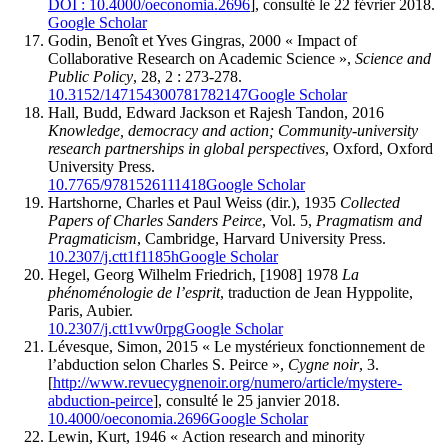
DOI : 10.4000/oeconomia.2696
], consulté le 22 février 2018.
Google Scholar
Godin
, Benoît et Yves
Gingras,
2000 « Impact of
Collaborative Research on Academic Science »,
Science and
Public Policy
, 28, 2 : 273-278.
10.3152/147154300781782147
Google Scholar
Hall,
Budd, Edward
Jackson
et Rajesh
Tandon,
2016
Knowledge, democracy and action; Community-university
research partnerships in global perspectives
, Oxford, Oxford
University Press.
10.7765/9781526111418
Google Scholar
Hartshorne
, Charles et Paul
Weiss
(dir.), 1935
Collected
Papers of Charles Sanders Peirce
, Vol. 5,
Pragmatism and
Pragmaticism
, Cambridge, Harvard University Press.
10.2307/j.ctt1f1185h
Google Scholar
Hegel
, Georg Wilhelm Friedrich, [1908] 1978
La
phénoménologie de l’esprit
, traduction de Jean Hyppolite,
Paris, Aubier.
10.2307/j.ctt1vw0rpg
Google Scholar
Lévesque
, Simon, 2015 « Le mystérieux fonctionnement de
l’abduction selon Charles S. Peirce »,
Cygne noir
, 3.
[
http://www.revuecygnenoir.org/numero/article/mystere-
abduction-peirce
], consulté le 25 janvier 2018.
10.4000/oeconomia.2696
Google Scholar
Lewin
, Kurt, 1946 « Action research and minority