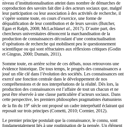
niveau d’institutionnalisation atteint dans nombre de démarches de
coproduction des savoirs fait dire à des acteurs sociaux que, malgré
leur participation ou leur association à des activités de recherche, il
s’opère somme toute, en cours d’exercice, une forme de
déqualification de leur contribution et de leurs savoirs (
Butcher,
Egan
et
Ralph,
2008;
McLachlan
et al
., 2017). D’autre part, des
chercheurs universitaires dénoncent la marchandisation de la
production de connaissances découlant d’une contractualisation
d’opérations de recherche qui mobilisent peu le questionnement
scientifique ou qui sont réfractaires aux réflexions critiques (
Godin
et
Gingras
, 2000;
Dumais
, 2011).
Somme toute, en arrière scène de ces débats, nous retrouvons une
évidence historique. De tous temps, le progrès des connaissances a
joué un rôle clé dans l’évolution des sociétés. Les connaissances ont
exercé une fonction centrale dans le développement de nos
compréhensions et de nos interprétations de la réalité. Dès lors, la
production des connaissances est l’affaire de tout un chacun et ne
peut être réservée à une classe particulière d’acteurs sociaux. Dans
cette perspective, les premiers philosophes pragmatistes étatsuniens
e
de la fin du 19
siècle ont proposé un cadre interprétatif éclairant qui
reposait sur trois principes (
Cometti
, 2010;
Cormier
, 2012).
Le premier principe postulait que la connaissance, le connu, sont
fondamentalement liés à une routinisation de la pensée. Un élément