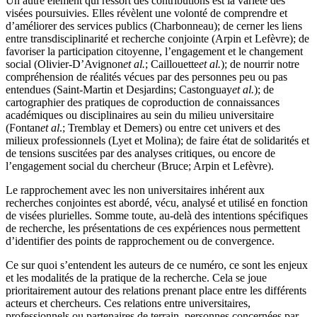
Un autre élément qui ressort des contributions est la variété des
visées poursuivies. Elles révèlent une volonté de comprendre et
d’améliorer des services publics (
Charbonneau
); de cerner les liens
entre transdisciplinarité et recherche conjointe (
Arpin
et
Lefèvre
); de
favoriser la participation citoyenne, l’engagement et le changement
social (
Olivier-D’Avignon
et al.
;
Caillouette
et al.
); de nourrir notre
compréhension de réalités vécues par des personnes peu ou pas
entendues (
Saint-Martin
et
Desjardins
;
Castonguay
et al.
); de
cartographier des pratiques de coproduction de connaissances
académiques ou disciplinaires au sein du milieu universitaire
(
Fontan
et al
.;
Tremblay
et
Demers
) ou entre cet univers et des
milieux professionnels (
Lyet
et
Molina
); de faire état de solidarités et
de tensions suscitées par des analyses critiques, ou encore de
l’engagement social du chercheur (
Bruce
;
Arpin
et
Lefèvre
).
Le rapprochement avec les non universitaires inhérent aux
recherches conjointes est abordé, vécu, analysé et utilisé en fonction
de visées plurielles. Somme toute, au-delà des intentions spécifiques
de recherche, les présentations de ces expériences nous permettent
d’identifier des points de rapprochement ou de convergence.
Ce sur quoi s’entendent les auteurs de ce numéro, ce sont les enjeux
et les modalités de la pratique de la recherche. Cela se joue
prioritairement autour des relations prenant place entre les différents
acteurs et chercheurs. Ces relations entre universitaires,
professionnels ou partenaires de terrain, personnes concernées par