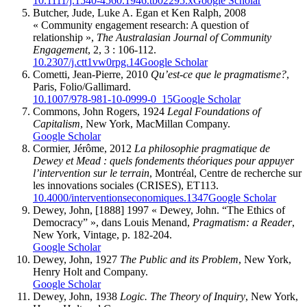
10.1111/j.1540-4560.1946.tb02295.x
Google Scholar
Butcher
, Jude, Luke A.
Egan
et Ken
Ralph,
2008
« Community engagement research: A question of
relationship »,
The Australasian Journal of Community
Engagement
, 2, 3 : 106-112.
10.2307/j.ctt1vw0rpg.14
Google Scholar
Cometti
, Jean-Pierre, 2010
Qu’est-ce que le pragmatisme?
,
Paris, Folio/Gallimard.
10.1007/978-981-10-0999-0_15
Google Scholar
Commons
, John Rogers, 1924
Legal Foundations of
Capitalism
, New York, MacMillan Company.
Google Scholar
Cormier
, Jérôme, 2012
La philosophie pragmatique de
Dewey et Mead : quels fondements théoriques pour appuyer
l’intervention sur le terrain
, Montréal, Centre de recherche sur
les innovations sociales (CRISES), ET113.
10.4000/interventionseconomiques.1347
Google Scholar
Dewey
, John, [1888] 1997 « Dewey, John. “The Ethics of
Democracy” », dans Louis
Menand
,
Pragmatism: a Reader
,
New York, Vintage, p. 182-204.
Google Scholar
Dewey
, John, 1927
The Public and its Problem
, New York,
Henry Holt and Company.
Google Scholar
Dewey
, John, 1938
Logic. The Theory of Inquiry
, New York,