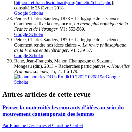
[
http://ciret-transdisciplinarity.org/bulletin/b12c1.php
],
consulté le 25 février 2018.
Google Scholar
Peirce
, Charles Sanders, 1878 « La logique de la
science
.
Comment se fixe la croyance »,
La revue philosophique de la
France et de l’étranger
, VI : 553-569.
Google Scholar
Peirce
, Charles Sanders, 1879 « La logique de la science.
Comment rendre nos idées claires »,
La revue philosophique
de la France et de l’étranger
, VII : 39-57.
Google Scholar
Ren
é
, Jean-François, Manon
Champagne
et Suzanne
Mongeau
(dir.), 2013 « Recherches participatives »,
Nouvelles
Pratiques sociales,
25, 2 : 1 à 179.
10.7202/1020819ar
Google
Scholar
Autres articles de cette revue
Penser la maternité: les courants d'idées au sein du
mouvement contemporain des femmes
Par Francine Descarries et Christine Corbel