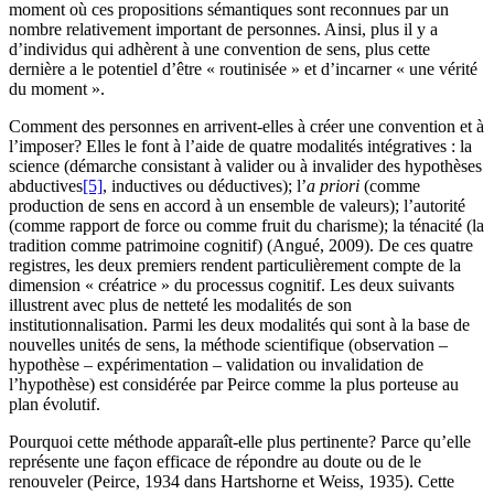
moment où ces propositions sémantiques sont reconnues par un
nombre relativement important de personnes. Ainsi, plus il y a
d’individus qui adhèrent à une convention de sens, plus cette
dernière a le potentiel d’être « routinisée » et d’incarner « une vérité
du moment ».
Comment des personnes en arrivent-elles à créer une convention et à
l’imposer? Elles le font à l’aide de quatre modalités intégratives : la
science (démarche consistant à valider ou à invalider des hypothèses
abductives
[5]
, inductives ou déductives); l’
a priori
(comme
production de sens en accord à un ensemble de valeurs); l’autorité
(comme rapport de force ou comme fruit du charisme); la ténacité (la
tradition comme patrimoine cognitif) (
Angué
, 2009). De ces quatre
registres, les deux premiers rendent particulièrement compte de la
dimension « créatrice » du processus cognitif. Les deux suivants
illustrent avec plus de netteté les modalités de son
institutionnalisation. Parmi les deux modalités qui sont à la base de
nouvelles unités de sens, la méthode scientifique (observation –
hypothèse – expérimentation – validation ou invalidation de
l’hypothèse) est considérée par Peirce comme la plus porteuse au
plan évolutif.
Pourquoi cette méthode apparaît-elle plus pertinente? Parce qu’elle
représente une façon efficace de répondre au doute ou de le
renouveler (Peirce, 1934 dans
Hartshorne
et
Weiss,
1935). Cette