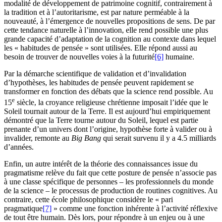
modalité de développement de patrimoine cognitif, contrairement à
la tradition et à l’autoritarisme, est par nature perméable à la
nouveauté, à l’émergence de nouvelles propositions de sens. De par
cette tendance naturelle à l’innovation, elle rend possible une plus
grande capacité d’adaptation de la cognition au contexte dans lequel
les « habitudes de pensée » sont utilisées. Elle répond aussi au
besoin de trouver de nouvelles voies à la futurité
[6]
humaine.
Par la démarche scientifique de validation et d’invalidation
d’hypothèses, les habitudes de pensée peuvent rapidement se
transformer en fonction des débats que la science rend possible. Au
e
15
siècle, la croyance religieuse chrétienne imposait l’idée que le
Soleil tournait autour de la Terre. Il est aujourd’hui empiriquement
démontré que la Terre tourne autour du Soleil, lequel est partie
prenante d’un univers dont l’origine, hypothèse forte à valider ou à
invalider, remonte au
Big Bang
qui serait survenu il y a 4.5 milliards
d’années.
Enfin, un autre intérêt de la théorie des connaissances issue du
pragmatisme relève du fait que cette posture de pensée n’associe pas
à une classe spécifique de personnes – les professionnels du monde
de la science – le processus de production de routines cognitives. Au
contraire, cette école philosophique considère le « pari
pragmatique
[7]
» comme une fonction inhérente à l’activité réflexive
de tout être humain. Dès lors, pour répondre à un enjeu ou à une