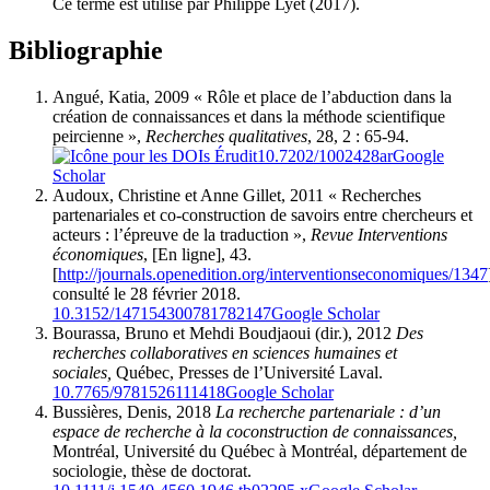
Ce terme est utilisé par Philippe
Lyet
(2017).
Bibliographie
Angué
, Katia, 2009 « Rôle et place de l’abduction dans la
création de connaissances et dans la méthode scientifique
peircienne »,
Recherches qualitatives
, 28, 2 : 65-94.
10.7202/1002428ar
Google
Scholar
Audoux
, Christine et Anne
Gillet
, 2011 « Recherches
partenariales et co-construction de savoirs entre chercheurs et
acteurs : l’épreuve de la traduction »,
Revue Interventions
économiques
, [En ligne], 43.
[
http://journals.openedition.org/interventionseconomiques/1347
consulté le 28 février 2018.
10.3152/147154300781782147
Google Scholar
Bourassa
, Bruno et Mehdi
Boudjaoui
(dir.), 2012
Des
recherches collaboratives en sciences humaines et
sociales,
Québec, Presses de l’Université Laval.
10.7765/9781526111418
Google Scholar
Bussières
, Denis, 2018
La recherche partenariale : d’un
espace de recherche à la coconstruction de connaissances,
Montréal, Université du Québec à Montréal, département de
sociologie, thèse de doctorat.