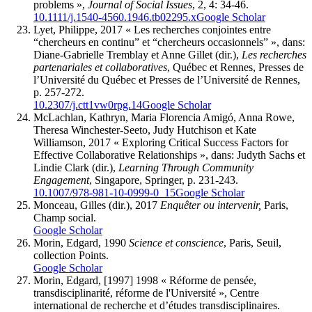
problems »,
Journal of Social Issues
, 2, 4: 34-46.
10.1111/j.1540-4560.1946.tb02295.x
Google Scholar
Lyet
, Philippe, 2017 « Les recherches conjointes entre
“chercheurs en continu” et “chercheurs occasionnels” », dans:
Diane-Gabrielle
Tremblay
et Anne
Gillet
(dir.),
Les recherches
partenariales et collaboratives
, Québec et Rennes, Presses de
l’Université du Québec et Presses de l’Université de Rennes,
p. 257-272.
10.2307/j.ctt1vw0rpg.14
Google Scholar
McLachlan
, Kathryn, Maria
Florencia Amigó
, Anna
Rowe
,
Theresa
Winchester-Seeto
, Judy
Hutchison
et Kate
Williamson,
2017 « Exploring Critical Success Factors for
Effective Collaborative Relationships », dans: Judyth
Sachs
et
Lindie
Clark
(dir.),
Learning Through Community
Engagement
, Singapore, Springer, p. 231-243.
10.1007/978-981-10-0999-0_15
Google Scholar
Monceau
, Gilles (dir.), 2017
Enquêter ou intervenir,
Paris,
Champ social.
Google Scholar
Morin
, Edgard, 1990
Science et conscience
, Paris, Seuil,
collection Points.
Google Scholar
Morin
, Edgard, [1997] 1998 « Réforme de pensée,
transdisciplinarité, réforme de l'Université », Centre
international de recherche et d’études transdisciplinaires.