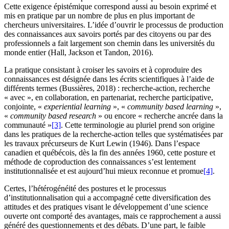
Cette exigence épistémique correspond aussi au besoin exprimé et
mis en pratique par un nombre de plus en plus important de
chercheurs universitaires. L’idée d’ouvrir le processus de production
des connaissances aux savoirs portés par des citoyens ou par des
professionnels a fait largement son chemin dans les universités du
monde entier (
Hall, Jackson
et
Tandon,
2016).
La pratique consistant à croiser les savoirs et à coproduire des
connaissances est désignée dans les écrits scientifiques à l’aide de
différents termes (
Bussières
, 2018) : recherche-action, recherche
« avec », en collaboration, en partenariat, recherche participative,
conjointe, «
experiential learning
», «
community based learning
»,
«
community based research
» ou encore « recherche ancrée dans la
communauté »
[3]
. Cette terminologie au pluriel prend son origine
dans les pratiques de la recherche-action telles que systématisées par
les travaux précurseurs de Kurt
Lewin
(1946). Dans l’espace
canadien et québécois, dès la fin des années 1960, cette posture et
méthode de coproduction des connaissances s’est lentement
institutionnalisée et est aujourd’hui mieux reconnue et promue
[4]
.
Certes, l’hétérogénéité des postures et le processus
d’institutionnalisation qui a accompagné cette diversification des
attitudes et des pratiques visant le développement d’une science
ouverte ont comporté des avantages, mais ce rapprochement a aussi
généré des questionnements et des débats. D’une part, le faible