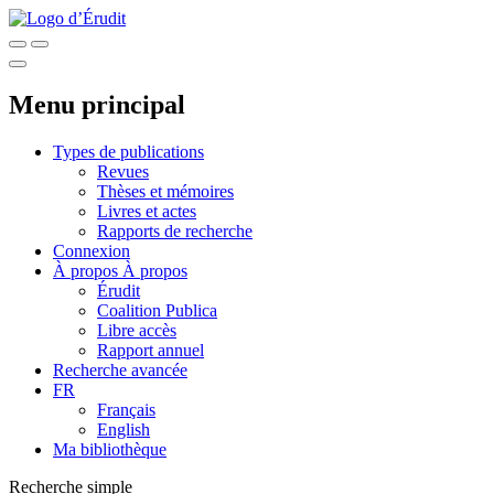
Menu principal
Types de publications
Revues
Thèses et mémoires
Livres et actes
Rapports de recherche
Connexion
À propos
À propos
Érudit
Coalition Publica
Libre accès
Rapport annuel
Recherche avancée
FR
Français
English
Ma bibliothèque
Recherche simple