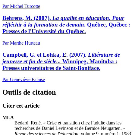
Par Michel Turcotte
Behrens, M. (2007).
La qualité en éducation. Pour
réfléchir à la formation de demain
. Québec, Québec :
Presses de l’Université du Québec.
Par Marthe Hurteau
Campbell, G. et Lohka, E. (2007).
Littérature de
jeunesse et fin de siècle...
Winnipeg, Manitoba :
Presses universitaires de Saint-Boniface.
Par Geneviève Falaise
Outils de citation
Citer cet article
MLA
Bédard, René. « Crise et transition chez l’adulte dans les
recherches de Daniel Levinson et de Bernice Neugarten. »
Revue des sciences de l'éducation
, volume 9, numéro 1, 1983,