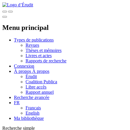
Menu principal
Types de publications
Revues
Thèses et mémoires
Livres et actes
Rapports de recherche
Connexion
À propos
À propos
Érudit
Coalition Publica
Libre accès
Rapport annuel
Recherche avancée
FR
Français
English
Ma bibliothèque
Recherche simple