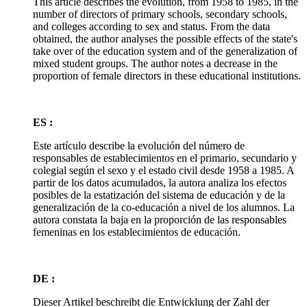
This article describes the evolution, from 1958 to 1985, in the
number of directors of primary schools, secondary schools,
and colleges according to sex and status. From the data
obtained, the author analyses the possible effects of the state's
take over of the education system and of the generalization of
mixed student groups. The author notes a decrease in the
proportion of female directors in these educational institutions.
ES :
Este artículo describe la evolución del número de
responsables de establecimientos en el primario, secundario y
colegial según el sexo y el estado civil desde 1958 a 1985. A
partir de los datos acumulados, la autora analiza los efectos
posibles de la estatización del sistema de educación y de la
generalización de la co-educación a nivel de los alumnos. La
autora constata la baja en la proporción de las responsables
femeninas en los establecimientos de educación.
DE :
Dieser Artikel beschreibt die Entwicklung der Zahl der