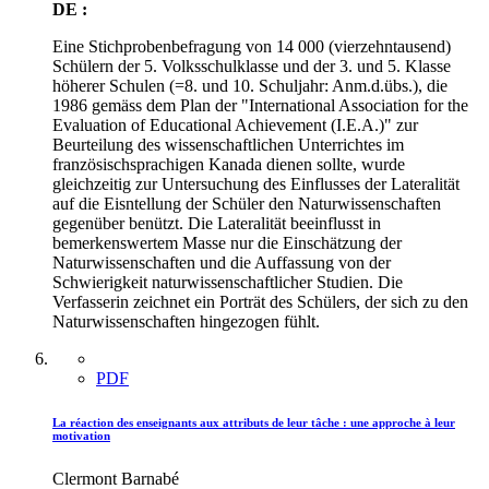
DE :
Eine Stichprobenbefragung von 14 000 (vierzehntausend)
Schülern der 5. Volksschulklasse und der 3. und 5. Klasse
höherer Schulen (=8. und 10. Schuljahr: Anm.d.übs.), die
1986 gemäss dem Plan der "International Association for the
Evaluation of Educational Achievement (I.E.A.)" zur
Beurteilung des wissenschaftlichen Unterrichtes im
französischsprachigen Kanada dienen sollte, wurde
gleichzeitig zur Untersuchung des Einflusses der Lateralität
auf die Eisntellung der Schüler den Naturwissenschaften
gegenüber benützt. Die Lateralität beeinflusst in
bemerkenswertem Masse nur die Einschätzung der
Naturwissenschaften und die Auffassung von der
Schwierigkeit naturwissenschaftlicher Studien. Die
Verfasserin zeichnet ein Porträt des Schülers, der sich zu den
Naturwissenschaften hingezogen fühlt.
PDF
La réaction des enseignants aux attributs de leur tâche : une approche à leur
motivation
Clermont Barnabé