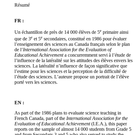
Résumé
FR :
e
Un échantillon de près de 14 000 élèves de 5
primaire ainsi
e
e
que de 3
et 5
secondaires, constitué en 1986 pour évaluer
l’enseignement des sciences au Canada français selon le plan
de l’
International Association for the Evaluation of
Educational Achievement
a concurremment servi à l’étude de
l’influence de la latéralité sur les attitudes des élèves envers les
sciences. La latéralité n’influence de façon significative que
l’estime pour les sciences et la perception de la difficulté de
l’étude des sciences. L’auteure propose un portrait de l’élève
porté vers les sciences.
EN :
As part of the 1986 plans to evaluate science teaching in
French Canada, part of the
International Association for the
Evaluation of Educational Achievement
(I.E.A.), this paper
reports on the sample of almost 14 000 students from Grade 5
and from Secondary 3 and 5 who also served to study the