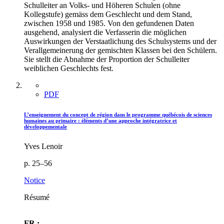
Schulleiter an Volks- und Höheren Schulen (ohne
Kollegstufe) gemäss dem Geschlecht und dem Stand,
zwischen 1958 und 1985. Von den gefundenen Daten
ausgehend, analysiert die Verfasserin die möglichen
Auswirkungen der Verstaatlichung des Schulsystems und der
Verallgemeinerung der gemischten Klassen bei den Schülern.
Sie stellt die Abnahme der Proportion der Schulleiter
weiblichen Geschlechts fest.
PDF
L’enseignement du concept de région dans le programme québécois de sciences
humaines au primaire : éléments d’une approche intégratrice et
développementale
Yves Lenoir
p. 25–56
Notice
Résumé
FR :