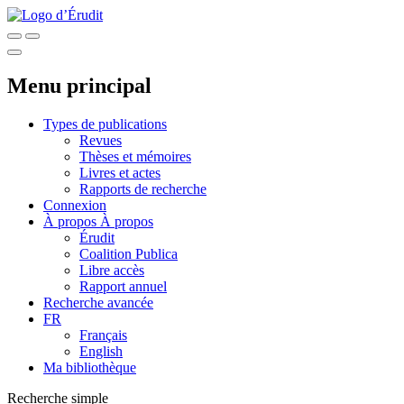
Menu principal
Types de publications
Revues
Thèses et mémoires
Livres et actes
Rapports de recherche
Connexion
À propos
À propos
Érudit
Coalition Publica
Libre accès
Rapport annuel
Recherche avancée
FR
Français
English
Ma bibliothèque
Recherche simple