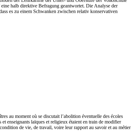
thoden der Lehrkärnfte der Unter- und Oberstufe der Volksschule
 eine halb direktive Befragung geantwortet. Die Analyse der
 dass es zu einem Schwanken zwischen relativ konservativen
îtres au moment où se discutait l’abolition éventuelle des écoles
et enseignants laïques et religieux étaient en train de modifier
condition de vie, de travail, voire leur rapport au savoir et au métier