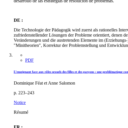
desarrollo de las estrategias de resolución de problemas.
DE :
Die Technologie der Pädagogik wird zuerst als rationelles Int
zufriedenstellender Lösungen der Probleme orientiert, denen d
Veränderungen und die austretenden Elemente im (Erziehungs-
"Minitheorien", Korrektur der Problemstellung und Entwickl
PDF
L’enseignant face aux rôles sexuels des filles et des garçons : une problématique c
Dominique Féat et Anne Salomon
p. 223–243
Notice
Résumé
FR :