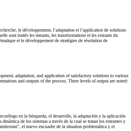
recherche, le développement, l’adaptation et l’application de solutions
le sont traités les intrants, les transformations et les extrants du
blématique et le développement de stratégies de résolution de
opment, adaptation, and application of satisfactory solutions to various
rmations and outputs of the process. Three levels of output are noted:
tecnólogo en la búsqueda, el desarrollo, la adaptación y la aplicación
 dinámica de los sistemas a través de la cual se tratan los entrantes y
miniteorias", el nuevo encuadre de la situation problemática y el