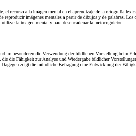
te, el recurso a la imágen mental en el aprendizaje de la ortografía lexi
 de reproducir imágenes mentales a partir de dibujos y de palabras. Los d
a utilizar la imagen mental y para desencadenar la metocognición.
s und im besonderen die Verwendung der bildlichen Vorstellung beim E
t, die die Fähigkeit zur Analyse und Wiedergabe bildlicher Vorstellu
. Dagegen zeigt die mündliche Befragung eine Entwicklung der Fähigkei