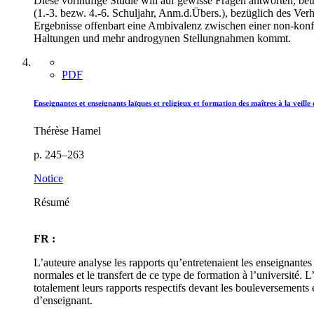
Diese vorlnüfige Studie will auf gewisse Fragen antworten, be
(1.-3. bezw. 4.-6. Schuljahr, Anm.d.Übers.), bezüglich des Ve
Ergebnisse offenbart eine Ambivalenz zwischen einer non-konf
Haltungen und mehr androgynen Stellungnahmen kommt.
PDF
Enseignantes et enseignants laïques et religieux et formation des maîtres à la veille
Thérèse Hamel
p. 245–263
Notice
Résumé
FR :
L’auteure analyse les rapports qu’entretenaient les enseignantes 
normales et le transfert de ce type de formation à l’université. 
totalement leurs rapports respectifs devant les bouleversements en
d’enseignant.