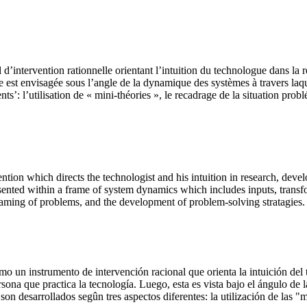
l d’intervention rationnelle orientant l’intuition du technologue dans la 
e est envisagée sous l’angle de la dynamique des systèmes à travers laquel
nts’: l’utilisation de « mini-théories », le recadrage de la situation pro
ention which directs the technologist and his intuition in research, devel
sented within a frame of system dynamics which includes inputs, transfo
framing of problems, and the development of problem-solving stratagies.
mo un instrumento de intervención racional que orienta la intuición del 
sona que practica la tecnología. Luego, esta es vista bajo el ángulo de la
son desarrollados segûn tres aspectos diferentes: la utilización de las "