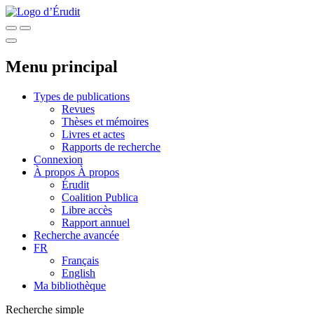
Menu principal
Types de publications
Revues
Thèses et mémoires
Livres et actes
Rapports de recherche
Connexion
À propos
À propos
Érudit
Coalition Publica
Libre accès
Rapport annuel
Recherche avancée
FR
Français
English
Ma bibliothèque
Recherche simple