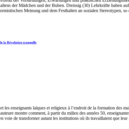
treffend der Vorstellungen, Erwartungen und praktischen Erziehungsme
rhaltens der Mädchen und der Buben. Dreissig (30) Lehrkräfte haben auf
ormistischen Meinung und dem Festhalten an sozialen Stereotypen, so
 de la Révolution tranquille
et les enseignants laïques et religieux à l’endroit de la formation des ma
L’auteure montre comment, à partir du milieu des années 50, enseignantes 
 voie de transformer autant les institutions où ils travaillaient que leur 