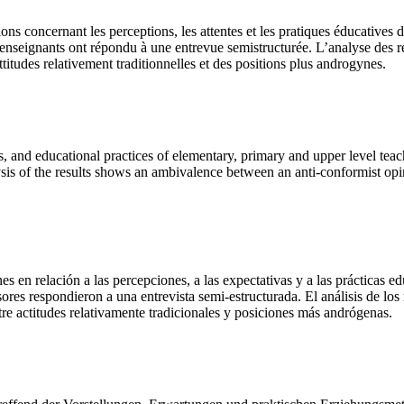
ions concernant les perceptions, les attentes et les pratiques éducatives 
 enseignants ont répondu à une entrevue semistructurée. L’analyse des r
ttitudes relativement traditionnelles et des positions plus androgynes.
s, and educational practices of elementary, primary and upper level teac
sis of the results shows an ambivalence between an anti-conformist opin
nes en relación a las percepciones, a las expectativas y a las prácticas 
esores respondieron a una entrevista semi-estructurada. El análisis de lo
ntre actitudes relativamente tradicionales y posiciones más andrógenas.