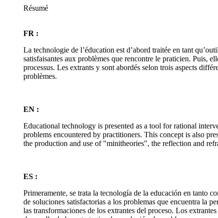
Résumé
FR :
La technologie de l’éducation est d’abord traitée en tant qu’outi
satisfaisantes aux problèmes que rencontre le praticien. Puis, ell
processus. Les extrants y sont abordés selon trois aspects différe
problèmes.
EN :
Educational technology is presented as a tool for rational interv
problems encountered by practitioners. This concept is also pre
the production and use of "minitheories", the reflection and re
ES :
Primeramente, se trata la tecnología de la educación en tanto co
de soluciones satisfactorias a los problemas que encuentra la per
las transformaciones de los extrantes del proceso. Los extrantes 