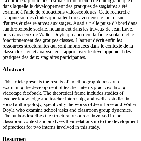
Cet article rapporte des résultats d'une recherche ethnographique1
dans laquelle le développement des pratiques de stagiaires a été
examiné à l'aide de rétroactions vidéoscopiques. Cette recherche
s'appuie sur des études qui traitent du savoir enseignant et sur
d'autres études relatives aux stages. Aussi a-t-elle puisé d'abord dans
l'anthropologie sociale, notamment dans les travaux de Jean Lave,
puis dans ceux de Walter Doyle qui abordent la tâche scolaire et le
fonctionnement des groupes classes. L'auteur décrit enfin les
ressources structurantes qui sont imbriquées dans le contexte de la
classe de stage et analyse leur rapport avec le développement des
pratiques des deux stagiaires participantes.
Abstract
This article presents the results of an ethnographic research
examining the development of teacher interns practices through
videotape feedback. The theoretical frame includes studies of
teacher knowledge and teacher internship, and well as studies in
social anthropology, specifically the works of Jean Lave and Walter
Doyle who examine school tasks and classroom group dynamics.
The author describes the structural resources involved in the
classroom context and analyses their relationship to the development
of practices for two interns involved in this study.
Resumen