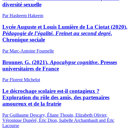
diversité sexuelle
Par Hasheem Hakeem
Lycée Auguste et Louis Lumière de La Ciotat (2020).
Pédagogie de l’égalité. Freinet au second degré
.
Chronique sociale
Par Marc-Antoine Fournelle
Bronner, G. (2021).
Apocalypse cognitive
. Presses
universitaires de France
Par Florent Michelot
Le décrochage scolaire est-il contagieux ?
Exploration du rôle des amis, des partenaires
amoureux et de la fratrie
Par Guillaume Descary, Éliane Thouin, Elizabeth Olivier,
Véronique Dupéré, Éric Dion, Isabelle Archambault and Éric
Lacourse