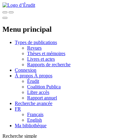
Menu principal
Types de publications
Revues
Thèses et mémoires
Livres et actes
Rapports de recherche
Connexion
À propos
À propos
Érudit
Coalition Publica
Libre accès
Rapport annuel
Recherche avancée
FR
Français
English
Ma bibliothèque
Recherche simple