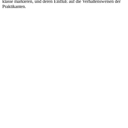
klasse markieren, und deren EinfluE auf die Verhaltensweisen der
Praktikanten.